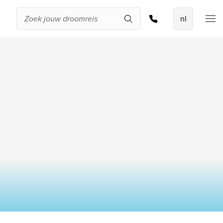
De beste
aanbiedingen
IKYK Malta
Dhigali Resort Maldives
SALT of Palmar Mauritius
Bekijk alle promoties
tal kamers
Over Travelworld
Kinderen
Wie zijn wij
Waarom Travelworld
Onze bestemmingen