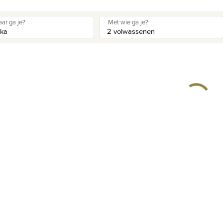
ar ga je?
Met wie ga je?
Privacy disclaimer
©
2026
, Travelworld