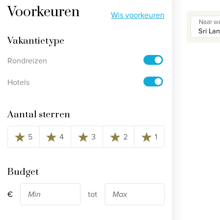
Voorkeuren
Bekijk alle rondreizen
Wis voorkeuren
Naar wa
Ontdek onze thema's
Vakantietype
Rondreizen
Huwelijksreis
Adults only
Hotels
Luxury
Aantal sterren
Bekijk alle thema's
5
4
3
2
1
Budget
€
tot