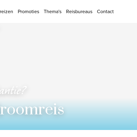
ies
reizen
Promoties
Thema's
Reisbureaus
Contact
kantie?
Aan
droomreis
Kamer 1
Volwassenen
Toepassen