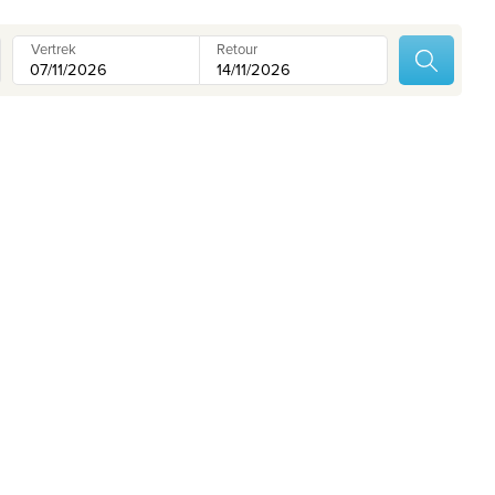
Contacteer ons
Onze reiskantoren
Vertrek
Retour
Nuttige links
Vacatures
Voorwaarden