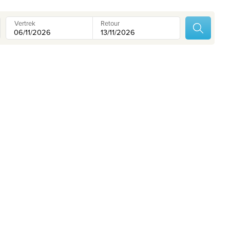
Contacteer ons
Onze reiskantoren
Vertrek
Retour
Nuttige links
Vacatures
Voorwaarden