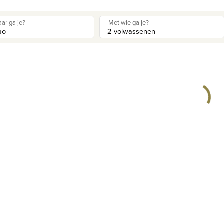
ar ga je?
Met wie ga je?
Privacy disclaimer
©
2026
, Travelworld