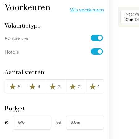
Voorkeuren
Bekijk alle rondreizen
Wis voorkeuren
Naar wa
Ontdek onze thema's
Vakantietype
Rondreizen
Huwelijksreis
Adults only
Hotels
Luxury
Aantal sterren
Bekijk alle thema's
5
4
3
2
1
Budget
€
tot