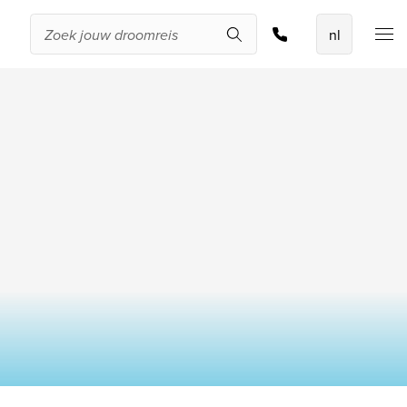
De beste
aanbiedingen
IKYK Malta
Dhigali Resort Maldives
SALT of Palmar Mauritius
Bekijk alle promoties
tal kamers
Over Travelworld
Kinderen
Wie zijn wij
Waarom Travelworld
Onze bestemmingen