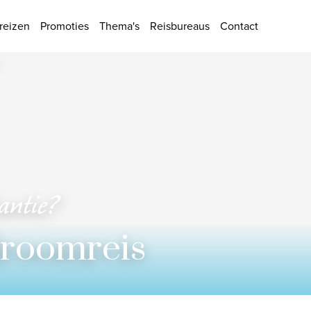
ies
reizen
Promoties
Thema's
Reisbureaus
Contact
kantie?
Aan
droomreis
Kamer 1
Volwassenen
Toepassen