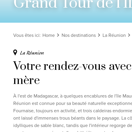
Grand Tour de l'Î
Voir tous les circuits
Découvrez nos thèmes
Vous êtes ici
:
Home
Nos destinations
La Réunion
Lune de miel
Adultes uniquement
La Réunion
Luxe
Votre rendez-vous avec 
Voir tous les thèmes
mère
Clause de non-
À l'est de Madagascar, à quelques encablures de l'île Maur
Réunion est connue pour sa beauté naturelle exceptionnel
Fournaise, toujours en activité, et trois caldeiras endorm
ont laissé d'immenses trous béants dans le paysage. La c
idylliques de sable blanc, tandis que l'intérieur regorge de