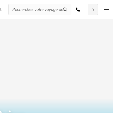
Demander une offre
t
Les meilleures
offres
IKYK Malte
Dhigali Resort Maldives
SALT of Palmar Mauritius
Voir toutes les promotions
À propos de
Travelworld
Qui sommes-nous ?
Pourquoi Travelworld