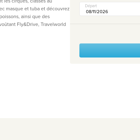
 les cirques, classés au
Départ
vec masque et tuba et découvrez
poissons, ainsi que des
voûtant Fly&Drive, Travelworld