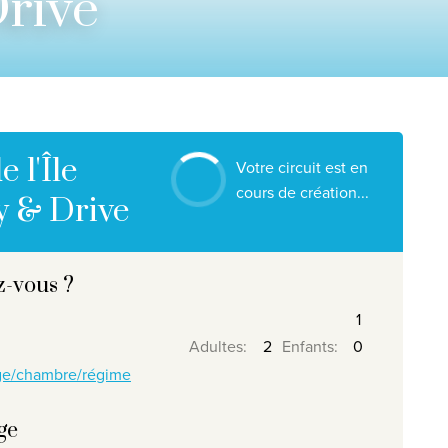
Drive
Nos destinations
Contactez nous
Nos agences de voyage
Liens utiles
 l'Île
Votre circuit est en
Postes vacants
cours de création...
y & Drive
Conditions
z-vous ?
026
, Travelworld
Adultes
:
Enfants
:
age/chambre/régime
ge