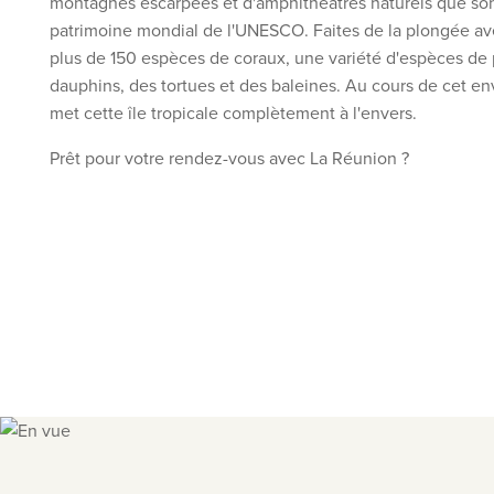
montagnes escarpées et d'amphithéâtres naturels que sont
patrimoine mondial de l'UNESCO. Faites de la plongée a
plus de 150 espèces de coraux, une variété d'espèces de 
dauphins, des tortues et des baleines. Au cours de cet en
met cette île tropicale complètement à l'envers.
Prêt pour votre rendez-vous avec La Réunion ?
Slide 1 of 7