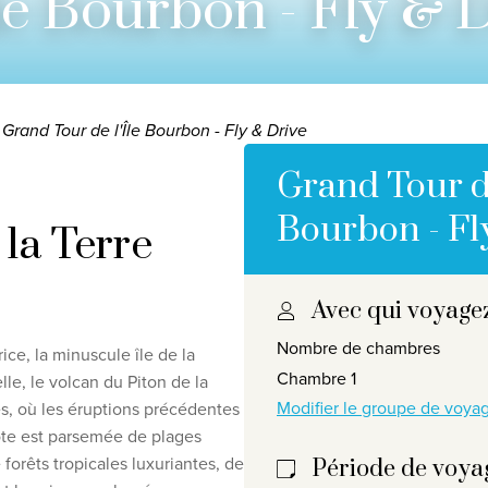
le Bourbon - Fly & 
Grand Tour de l'Île Bourbon - Fly & Drive
Grand Tour de
Bourbon - Fl
la Terre
Avec qui voyage
responsabilité en matière de protection de la vie privée
©
2
Nombre de chambres
ice, la minuscule île de la
Chambre 1
le, le volcan du Piton de la
Modifier le groupe de voy
ies, où les éruptions précédentes
ôte est parsemée de plages
 forêts tropicales luxuriantes, de
Période de voya