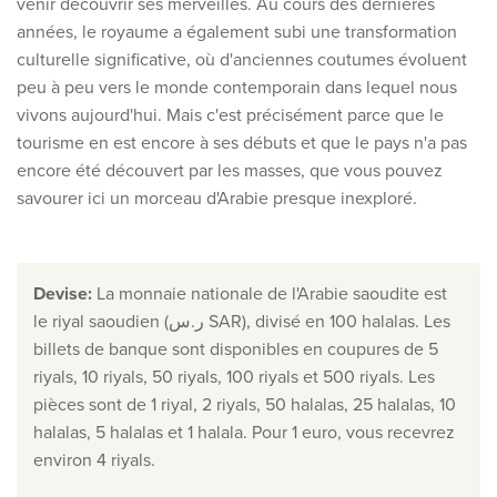
venir découvrir ses merveilles. Au cours des dernières
Découvrez nos thèmes
années, le royaume a également subi une transformation
Lune de miel
culturelle significative, où d'anciennes coutumes évoluent
peu à peu vers le monde contemporain dans lequel nous
Adultes uniquement
vivons aujourd'hui. Mais c'est précisément parce que le
Luxe
tourisme en est encore à ses débuts et que le pays n'a pas
encore été découvert par les masses, que vous pouvez
Voir tous les thèmes
savourer ici un morceau d'Arabie presque inexploré.
Les meilleures offres
Devise
:
La monnaie nationale de l'Arabie saoudite est
IKYK Malte
le riyal saoudien (ر.س SAR), divisé en 100 halalas. Les
Dhigali Resort Maldives
billets de banque sont disponibles en coupures de 5
SALT of Palmar Mauritius
riyals, 10 riyals, 50 riyals, 100 riyals et 500 riyals. Les
pièces sont de 1 riyal, 2 riyals, 50 halalas, 25 halalas, 10
Voir toutes les promotions
halalas, 5 halalas et 1 halala. Pour 1 euro, vous recevrez
environ 4 riyals.
À propos de Travelworld