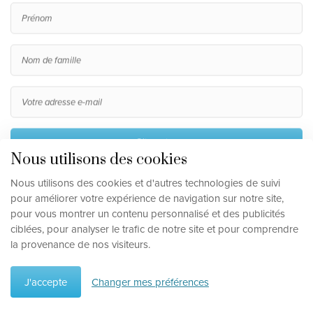
S'inscrire
Nous utilisons des cookies
En m'inscrivant, j'accepte le traitement de mes données
Nous utilisons des cookies et d'autres technologies de suivi
personnelles, telles que décrites dans la
clause de
pour améliorer votre expérience de navigation sur notre site,
confidentialité
.
pour vous montrer un contenu personnalisé et des publicités
ciblées, pour analyser le trafic de notre site et pour comprendre
la provenance de nos visiteurs.
Clause de non-responsabilité en matière de protection de la vie privée
Mettre à jour les préférences de cookies
J'accepte
Changer mes préférences
©
2026
, Travelworld