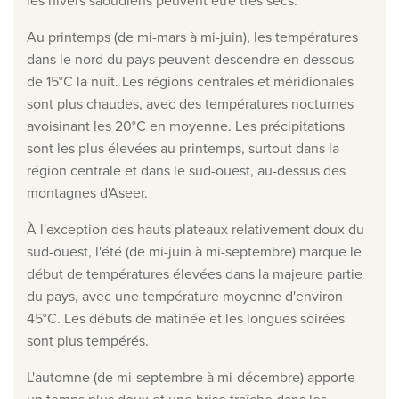
les hivers saoudiens peuvent être très secs.
Clause de non-responsabilité en matière de protection
Au printemps (de mi-mars à mi-juin), les températures
la vie privée
dans le nord du pays peuvent descendre en dessous
©
2026
, Travelworld
de 15°C la nuit. Les régions centrales et méridionales
sont plus chaudes, avec des températures nocturnes
avoisinant les 20°C en moyenne. Les précipitations
sont les plus élevées au printemps, surtout dans la
région centrale et dans le sud-ouest, au-dessus des
montagnes d'Aseer.
À l'exception des hauts plateaux relativement doux du
sud-ouest, l'été (de mi-juin à mi-septembre) marque le
début de températures élevées dans la majeure partie
du pays, avec une température moyenne d'environ
45°C. Les débuts de matinée et les longues soirées
sont plus tempérés.
L'automne (de mi-septembre à mi-décembre) apporte