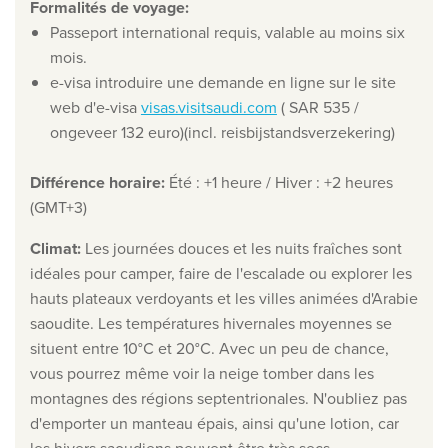
Formalités de voyage
:
Qui sommes-nous ?
Passeport international requis, valable au moins six
mois.
Pourquoi Travelworld
e-visa introduire une demande en ligne sur le site
Nos destinations
web d'e-visa
visas.visitsaudi.com
( SAR 535 /
Contactez nous
ongeveer 132 euro)(incl. reisbijstandsverzekering)
Nos agences de voyage
Différence horaire
:
Été : +1 heure / Hiver : +2 heures
(GMT+3)
Liens utiles
Climat
:
Les journées douces et les nuits fraîches sont
Postes vacants
idéales pour camper, faire de l'escalade ou explorer les
Conditions
hauts plateaux verdoyants et les villes animées d'Arabie
saoudite. Les températures hivernales moyennes se
situent entre 10°C et 20°C. Avec un peu de chance,
vous pourrez même voir la neige tomber dans les
montagnes des régions septentrionales.
N'oubliez pas
d'emporter un manteau épais, ainsi qu'une lotion, car