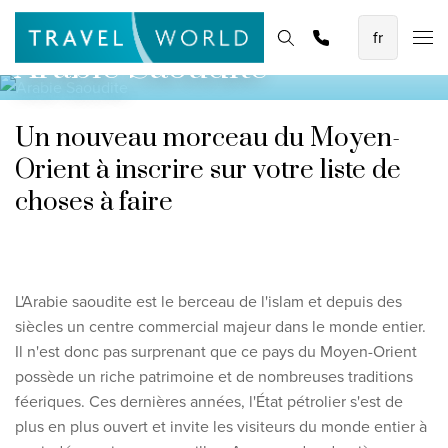
Les meilleures vacances en avion
Page d'accueil
Destinations
Thèmes
Rechercher et réserver
Promotions
Arabie Saoudite
Baoase Luxury Resort Curaçao
Lux* Grand Baie Resort Mauritius
Un nouveau morceau du Moyen-
Constance Halaveli Maldives
Orient à inscrire sur votre liste de
Voir toutes les vacances en avion
choses à faire
Des circuits uniques
Circuit de découverte des Émirats de 8 jours
L'Arabie saoudite est le berceau de l'islam et depuis des
Fly & Drive - Couleurs du Yucatan
siècles un centre commercial majeur dans le monde entier.
Découverte du Sri Lanka
Il n'est donc pas surprenant que ce pays du Moyen-Orient
possède un riche patrimoine et de nombreuses traditions
Voir tous les circuits
féeriques. Ces dernières années, l'État pétrolier s'est de
plus en plus ouvert et invite les visiteurs du monde entier à