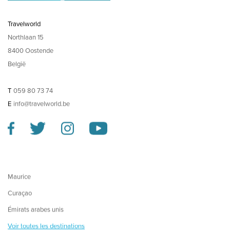
Travelworld
Northlaan 15
8400 Oostende
België
T
059 80 73 74
E
info@travelworld.be
Maurice
Curaçao
Émirats arabes unis
Voir toutes les destinations