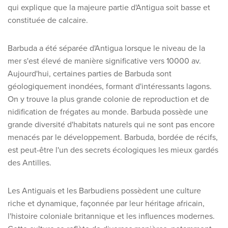
Découvrez nos thèmes
qui explique que la majeure partie d'Antigua soit basse et
constituée de calcaire.
Lune de miel
Adultes uniquement
Barbuda a été séparée d'Antigua lorsque le niveau de la
Luxe
mer s'est élevé de manière significative vers 10000 av.
Aujourd'hui, certaines parties de Barbuda sont
Voir tous les thèmes
géologiquement inondées, formant d'intéressants lagons.
On y trouve la plus grande colonie de reproduction et de
nidification de frégates au monde. Barbuda possède une
Les meilleures offres
grande diversité d'habitats naturels qui ne sont pas encore
IKYK Malte
menacés par le développement. Barbuda, bordée de récifs,
est peut-être l'un des secrets écologiques les mieux gardés
Dhigali Resort Maldives
des Antilles.
SALT of Palmar Mauritius
Les Antiguais et les Barbudiens possèdent une culture
Voir toutes les promotions
riche et dynamique, façonnée par leur héritage africain,
l'histoire coloniale britannique et les influences modernes.
À propos de Travelworld