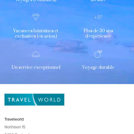
Vacances lointaines et
Plus de 30 ans
exclusives (en avion)
d'expérience
Un service exceptionnel
Voyage durable
Travelworld
Northlaan 15