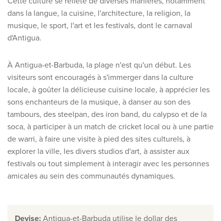
Cette culture se reflète de diverses manières, notamment
dans la langue, la cuisine, l'architecture, la religion, la
Qui sommes-nous ?
musique, le sport, l'art et les festivals, dont le carnaval
Pourquoi Travelworld
d'Antigua.
Nos destinations
Contactez nous
À Antigua-et-Barbuda, la plage n'est qu'un début. Les
visiteurs sont encouragés à s'immerger dans la culture
Nos agences de voyage
locale, à goûter la délicieuse cuisine locale, à apprécier les
sons enchanteurs de la musique, à danser au son des
Liens utiles
tambours, des steelpan, des iron band, du calypso et de la
soca, à participer à un match de cricket local ou à une partie
Postes vacants
de warri, à faire une visite à pied des sites culturels, à
Conditions
explorer la ville, les divers studios d'art, à assister aux
festivals ou tout simplement à interagir avec les personnes
amicales au sein des communautés dynamiques.
Devise
:
Antigua-et-Barbuda utilise le dollar des