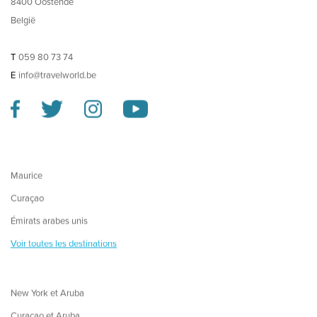
8400 Oostende
België
T
059 80 73 74
E
info@travelworld.be
Maurice
Curaçao
Émirats arabes unis
Voir toutes les destinations
New York et Aruba
Curaçao et Aruba