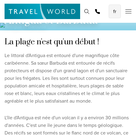
Les meilleures vacances en avion
Page d'accueil
Destinations
Thèmes
Rechercher et réserver
Promotions
Antigua et Barbuda
Baoase Luxury Resort Curaçao
Lux* Grand Baie Resort Mauritius
La plage n'est qu'un début !
Constance Halaveli Maldives
Le littoral d'Antigua est entouré d'une magnifique côte
Voir toutes les vacances en avion
caribéenne. Sa sœur Barbuda est entourée de récifs
protecteurs et dispose d'un grand lagon et d'un sanctuaire
Des circuits uniques
pour les frégates. Les îles sont surtout connues pour leur
population amicale et hospitalière, leurs plages de sable
Circuit de découverte des Émirats de 8 jours
rose et blanc, leurs eaux cristallines et le climat le plus
Fly & Drive - Couleurs du Yucatan
agréable et le plus satisfaisant au monde.
Découverte du Sri Lanka
L'île d'Antigua est née d'un volcan il y a environ 30 millions
Voir tous les circuits
d'années. C'est une île jeune dans le temps géologique.
Des récifs se sont formés sur le flanc nord de ce volcan, ce