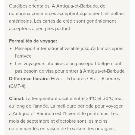
Caraïbes orientales. À Antigua-et-Barbuda, de
Clause de non-responsabilité en matière de protection
nombreux commerces acceptent également les dollars
la vie privée
américains. Les cartes de crédit sont généralement
©
2026
, Travelworld
acceptées à peu près partout.
Formalités de voyage
:
Passeport international valable jusqu'à 6 mois après
l'arrivée
Les voyageurs titulaires d'un passeport belge n'ont
pas besoin de visa pour entrer à Antigua-et-Barbuda.
Différence horaire
:
Hiver : -5 heures / Eté : -6 heures
(GMT-4).
Climat
:
La température oscille entre 24°C et 30°C tout
au long de l'année. La meilleure période pour voyager
à Antigua-et-Barbuda est l'hiver et le printemps. Les
mois de septembre et d'octobre sont les moins
recommandés en raison de la saison des ouragans.