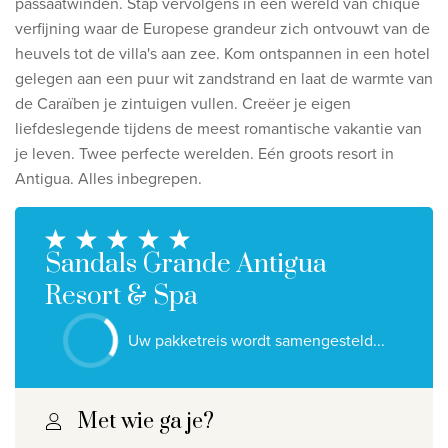
passaatwinden. Stap vervolgens in een wereld van chique
Ontdek onze thema's
verfijning waar de Europese grandeur zich ontvouwt van de
Huwelijksreis
heuvels tot de villa's aan zee. Kom ontspannen in een hotel
gelegen aan een puur wit zandstrand en laat de warmte van
Adults only
de Caraïben je zintuigen vullen. Creëer je eigen
Luxury
liefdeslegende tijdens de meest romantische vakantie van
je leven. Twee perfecte werelden. Eén groots resort in
Bekijk alle thema's
Antigua. Alles inbegrepen.
De beste aanbiedingen
Sandals Grande Antigua
IKYK Malta
Resort & Spa
Dhigali Resort Maldives
SALT of Palmar Mauritius
Uw pakketreis wordt samengesteld...
Bekijk alle promoties
Met wie ga je?
Over Travelworld