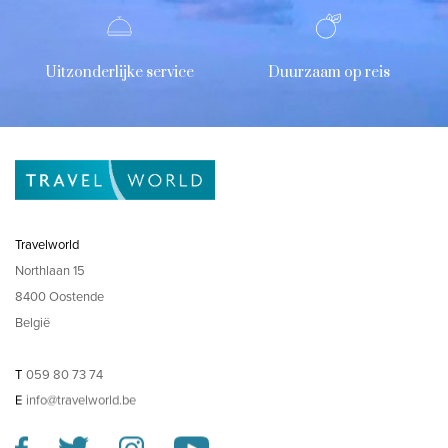
Uitzonderlijke service
Duurzaam op reis
Travelworld
Northlaan 15
8400 Oostende
België
T
059 80 73 74
E
info@travelworld.be