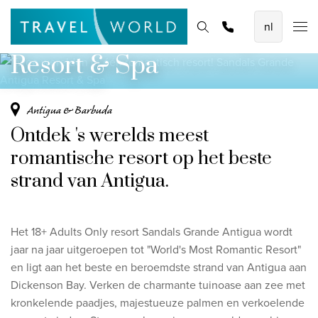
Twee werelden in één romantisch resort!
De mooiste vliegvakanties
Homepage
Bestemmingen
Thema's
Offerte aanvragen
Promoties
Sandals Grande Antigua
Baoase Luxury Resort Curaçao
Resort & Spa
Lux* Grand Baie Resort Mauritius
Constance Halaveli Maldives
Antigua & Barbuda
Ontdek 's werelds meest
Bekijk alle vliegvakanties
romantische resort op het beste
Unieke rondreizen
strand van Antigua.
8-daagse Emiraten Ontdekkingsreis
Fly & Drive - Kleuren van Yucatan
Het 18+ Adults Only resort
Sandals Grande Antigua wordt
Ontdekking Sri Lanka
jaar na jaar uitgeroepen tot "World's Most Romantic Resort"
en ligt aan het beste en beroemdste strand van Antigua aan
Bekijk alle rondreizen
Dickenson Bay. Verken de charmante tuinoase aan zee met
kronkelende paadjes, majestueuze palmen en verkoelende