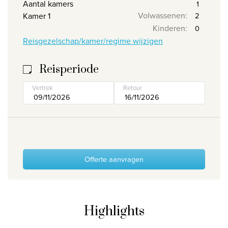
Aantal kamers
Volwassenen
:
Kamer 1
Wie zijn wij
Kinderen
:
Waarom Travelworld
Reisgezelschap/kamer/regime wijzigen
Onze bestemmingen
Contacteer ons
Reisperiode
Onze reiskantoren
Vertrek
Retour
Nuttige links
Vacatures
Voorwaarden
Offerte aanvragen
Highlights