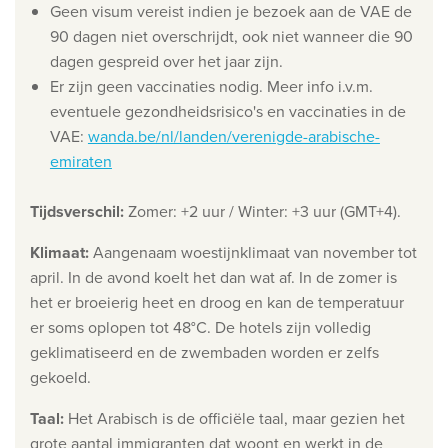
Geen visum vereist indien je bezoek aan de VAE de
Wie zijn wij
90 dagen niet overschrijdt, ook niet wanneer die 90
dagen gespreid over het jaar zijn.
Waarom Travelworld
Er zijn geen vaccinaties nodig. Meer info i.v.m.
Onze bestemmingen
eventuele gezondheidsrisico's en vaccinaties in de
Contacteer ons
VAE:
wanda.be/nl/landen/verenigde-arabische-
emiraten
Onze reiskantoren
Tijdsverschil
:
Zomer: +2 uur / Winter: +3 uur (GMT+4).
Nuttige links
Klimaat
:
Aangenaam woestijnklimaat van november tot
Vacatures
april. In de avond koelt het dan wat af. In de zomer is
Voorwaarden
het er broeierig heet en droog en kan de temperatuur
er soms oplopen tot 48°C. De hotels zijn volledig
geklimatiseerd en de zwembaden worden er zelfs
gekoeld.
Taal
:
Het Arabisch is de officiële taal, maar gezien het
grote aantal immigranten dat woont en werkt in de