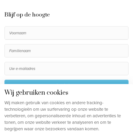
Blijf op de hoogte
Inschrijven
Wij gebruiken cookies
Door me in te schrijven ga ik akkoord met het verwerken
Wij maken gebruik van cookies en andere tracking-
van mijn persoonsgegevens, die beschreven staan in de
technologieën om uw surfervaring op onze website te
privacy disclaimer
.
verbeteren, om gepersonaliseerde inhoud en advertenties te
tonen, om onze website verkeer te analyseren en om te
begrijpen waar onze bezoekers vandaan komen.