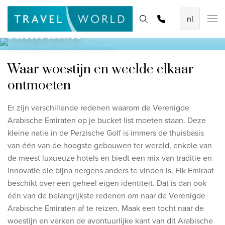
Verenigde Arabische
De mooiste vliegvakanties
Homepage
Bestemmingen
Thema's
Zoek & boek
Promoties
Emiraten
Baoase Luxury Resort Curaçao
Lux* Grand Baie Resort Mauritius
Waar woestijn en weelde elkaar
Constance Halaveli Maldives
ontmoeten
Bekijk alle vliegvakanties
Er zijn verschillende redenen waarom de Verenigde
Arabische Emiraten op je bucket list moeten staan. Deze
Unieke rondreizen
kleine natie in de Perzische Golf is immers de thuisbasis
8-daagse Emiraten Ontdekkingsreis
van één van de hoogste gebouwen ter wereld, enkele van
de meest luxueuze hotels en biedt een mix van traditie en
Fly & Drive - Kleuren van Yucatan
innovatie die bijna nergens anders te vinden is. Elk Emiraat
Ontdekking Sri Lanka
beschikt over een geheel eigen identiteit. Dat is dan ook
één van de belangrijkste redenen om naar de Verenigde
Bekijk alle rondreizen
Arabische Emiraten af te reizen.
Maak een tocht naar de
woestijn en verken de avontuurlijke kant van dit Arabische