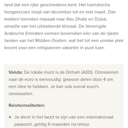
Ontdek onze thema's
land dat een rijke geschiedenis kent.
Het toeristische
hoogseizoen loopt van december tot en met maart. Dan
Huwelijksreis
trekken toeristen massaal naar Abu Dhabi en Dubai,
Adults only
omwille van het uitstekende klimaat.
De Verenigde
Arabische Emiraten vormen bovendien één van de rijkste
Luxury
landen van het Midden-Oosten, wat het tot een unieke plek
kroont voor een ontspannen vakantie in pure luxe.
Bekijk alle thema's
De beste aanbiedingen
Valuta
:
De lokale munt is de Dirham (AED). Omrekenen
IKYK Malta
naar de euro is eenvoudig: gewoon delen door 4 om
Dhigali Resort Maldives
een idee te hebben. Je kan ook overal euro's
omwisselen.
SALT of Palmar Mauritius
Reisformaliteiten
:
Bekijk alle promoties
Je dient in het bezit te zijn van een internationaal
Over Travelworld
paspoort, geldig 6 maanden na retour.