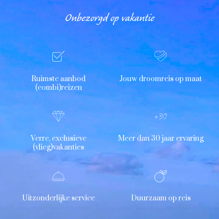
Onbezorgd op vakantie
Ruimste aanbod
Jouw droomreis op maat
(combi)reizen
Verre, exclusieve
Meer dan 30 jaar ervaring
(vlieg)vakanties
Uitzonderlijke service
Duurzaam op reis