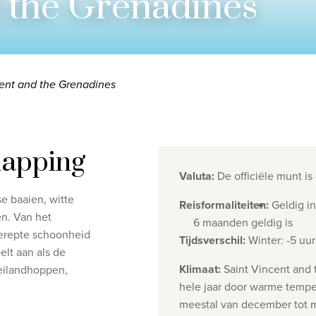
d the Grenadines
ent and the Grenadines
napping
Valuta
:
De officiële munt is
e baaien, witte
Reisformaliteiten
:
Geldig i
Privacy disclaimer
©
2026
, Travelworld
n. Van het
6 maanden geldig is
gerepte schoonheid
Tijdsverschil
:
Winter: -5 uur
lt aan als de
Klimaat
:
Saint Vincent and 
 eilandhoppen,
hele jaar door warme tempe
meestal van december tot me