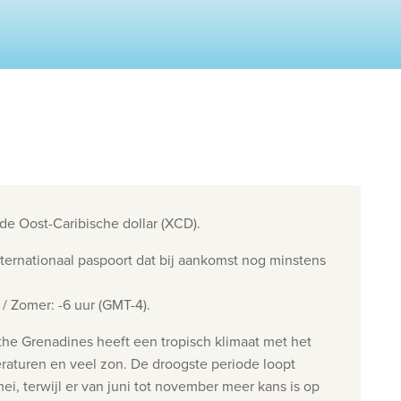
Contacteer ons
Onze reiskantoren
Nuttige links
Vacatures
Voorwaarden
 de Oost-Caribische dollar (XCD).
nternationaal paspoort dat bij aankomst nog minstens
 / Zomer: -6 uur (GMT-4).
the Grenadines heeft een tropisch klimaat met het
raturen en veel zon. De droogste periode loopt
i, terwijl er van juni tot november meer kans is op