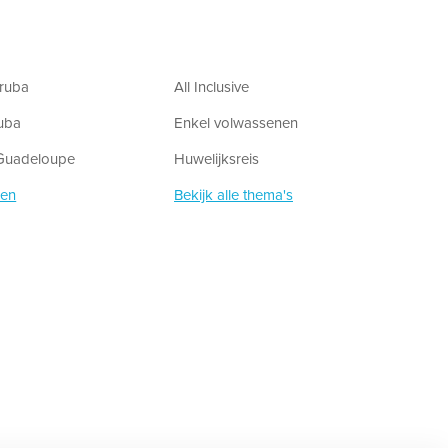
ruba
All Inclusive
uba
Enkel volwassenen
 Guadeloupe
Huwelijksreis
zen
Bekijk alle thema's