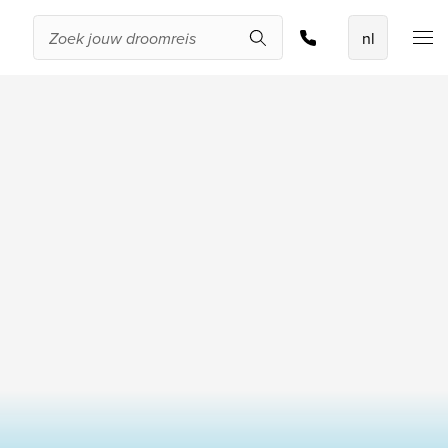
Zoek & boek
De beste
aanbiedingen
IKYK Malta
Dhigali Resort Maldives
SALT of Palmar Mauritius
Bekijk alle promoties
Over Travelworld
Wie zijn wij
Waarom Travelworld
Onze bestemmingen