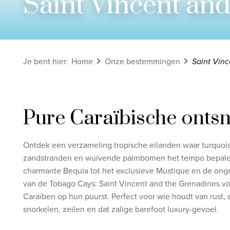
Saint Vincent an
Bekijk alle rondreizen
Ontdek onze thema's
Je bent hier
:
Home
Onze bestemmingen
Saint Vinc
Huwelijksreis
Adults only
Luxury
Pure Caraïbische onts
Bekijk alle thema's
Ontdek een verzameling tropische eilanden waar turquois
zandstranden en wuivende palmbomen het tempo bepale
charmante Bequia tot het exclusieve Mustique en de on
van de Tobago Cays: Saint Vincent and the Grenadines voe
Caraïben op hun puurst. Perfect voor wie houdt van rust,
snorkelen, zeilen en dat zalige barefoot luxury-gevoel.