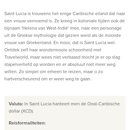
Ontdek onze thema's
Saint Lucia is trouwens het enige Caribische eiland dat naar
Huwelijksreis
een vrouw vernoemd is. Ze kreeg in koloniale tijden ook de
Adults only
bijnaam 'Helena van West-Indië' mee, naar een personage
Luxury
uit de Griekse mythologie dat gezien werd als de mooiste
vrouw van Griekenland. En mooi, dat is Saint Lucia wel.
Bekijk alle thema's
Ontdek zelf haar wondermooie schoonheid met
Travelworld, maar wees niet verbaasd mocht je er op slag
De beste aanbiedingen
stapelverliefd op worden en er absoluut niet meer weg
willen. Zo simpel om erheen te reizen, maar o zo
IKYK Malta
hartverscheurend om er weer weg te gaan.
Dhigali Resort Maldives
SALT of Palmar Mauritius
Valuta
:
In Saint Lucia hanteert men de Oost-Caribische
Bekijk alle promoties
dollar (XCD).
Reisformaliteiten
:
Over Travelworld