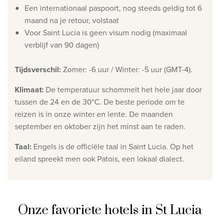
Een internationaal paspoort, nog steeds geldig tot 6
Wie zijn wij
maand na je retour, volstaat
Waarom Travelworld
Voor Saint Lucia is geen visum nodig (maximaal
verblijf van 90 dagen)
Onze bestemmingen
Contacteer ons
Tijdsverschil
:
Zomer: -6 uur / Winter: -5 uur
(GMT-4).
Onze reiskantoren
Klimaat
:
De temperatuur schommelt het hele jaar door
tussen de 24 en de 30°C. De beste periode om te
Nuttige links
reizen is in onze winter en lente. De maanden
september en oktober zijn het minst aan te raden.
Vacatures
Voorwaarden
Taal
:
Engels is de officiële taal in Saint Lucia. Op het
eiland spreekt men ook Patois, een lokaal dialect.
Onze favoriete hotels in St Lucia