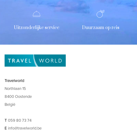
Uitzonderlijke service
Duurzaam op reis
Travelworld
Northlaan 15
8400 Oostende
België
T
059 80 73 74
E
info@travelworld.be