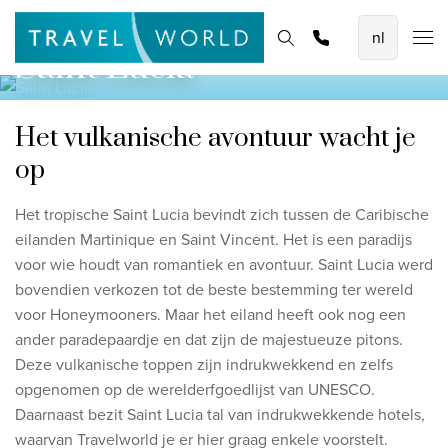
De mooiste vliegvakanties
Homepage
Bestemmingen
Thema's
Zoek & boek
Promoties
Saint Lucia
Baoase Luxury Resort Curaçao
Lux* Grand Baie Resort Mauritius
Het vulkanische avontuur wacht je
Constance Halaveli Maldives
op
Bekijk alle vliegvakanties
Het tropische Saint Lucia bevindt zich tussen de Caribische
eilanden Martinique en Saint Vincent. Het is een paradijs
Unieke rondreizen
voor wie houdt van romantiek en avontuur. Saint Lucia werd
8-daagse Emiraten Ontdekkingsreis
bovendien verkozen tot de beste bestemming ter wereld
voor Honeymooners. Maar het eiland heeft ook nog een
Fly & Drive - Kleuren van Yucatan
ander paradepaardje en dat zijn de majestueuze pitons.
Ontdekking Sri Lanka
Deze vulkanische toppen zijn indrukwekkend en zelfs
opgenomen op de werelderfgoedlijst van UNESCO.
Bekijk alle rondreizen
Daarnaast bezit Saint Lucia tal van indrukwekkende hotels,
waarvan Travelworld je er hier graag enkele voorstelt.