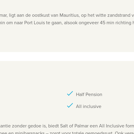
mar, ligt aan de oostkust van Mauritius, op het witte zandstrand 
in om naar Port Louis te gaan, alsook ongeveer 45 min richting 
Half Pension
All inclusive
ntie zonder gedoe is, biedt Salt of Palmar een All Inclusive form
 thee en minibarsnacks – zorgt voor totale gemoedsrust. Ook ver