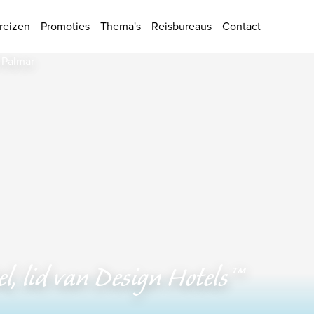
ies
reizen
Promoties
Thema's
Reisbureaus
Contact
l, lid van Design Hotels™