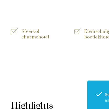
Sfeervol
Kleinschali
charmehotel
boetiekhote
Ge
re
Highlights