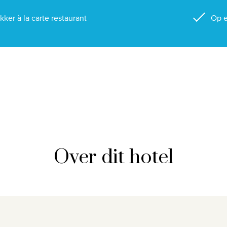
kker à la carte restaurant
Op e
Over dit hotel