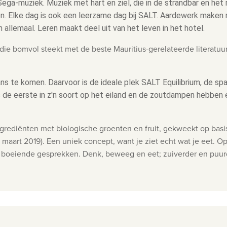
Sega-muziek. Muziek met hart en ziel, die in de strandbar en het
n. Elke dag is ook een leerzame dag bij SALT. Aardewerk maken m
lemaal. Leren maakt deel uit van het leven in het hotel.
 die bomvol steekt met de beste Mauritius-gerelateerde literatu
s te komen. Daarvoor is de ideale plek SALT Equilibrium, de spa
s de eerste in z'n soort op het eiland en de zoutdampen hebben
ngrediënten met biologische groenten en fruit, gekweekt op basis
 maart 2019). Een uniek concept, want je ziet echt wat je eet. 
n boeiende gesprekken. Denk, beweeg en eet; zuiverder en puu