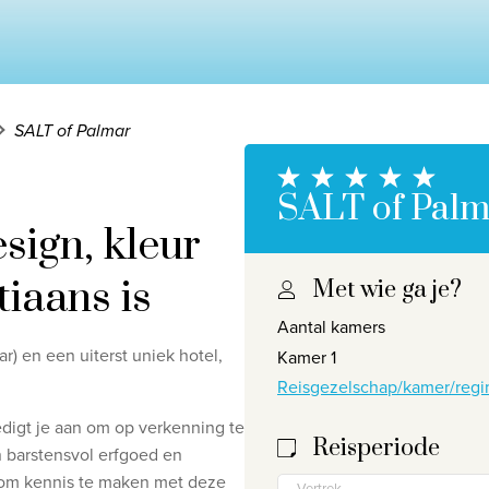
SALT of Palmar
SALT of Palm
sign, kleur
tiaans is
Met wie ga je?
Aantal kamers
Privacy disclaimer
©
2026
, Travelworld
ar) en een uiterst uniek hotel,
Kamer 1
Reisgezelschap/kamer/regi
digt je aan om op verkenning te
Reisperiode
n barstensvol erfgoed en
en om kennis te maken met deze
Vertrek