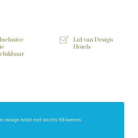
 Inclusive
Lid van Design
ie
Hotels
chikbaar
em design hotel met slechts 59 kamers