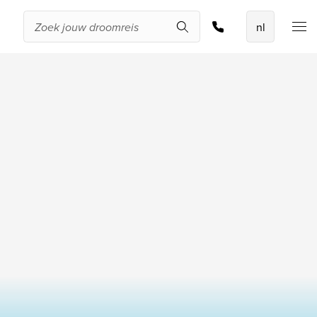
Offerte aanvragen
De beste
aanbiedingen
IKYK Malta
Dhigali Resort Maldives
SALT of Palmar Mauritius
Bekijk alle promoties
Over Travelworld
Wie zijn wij
Waarom Travelworld
Onze bestemmingen