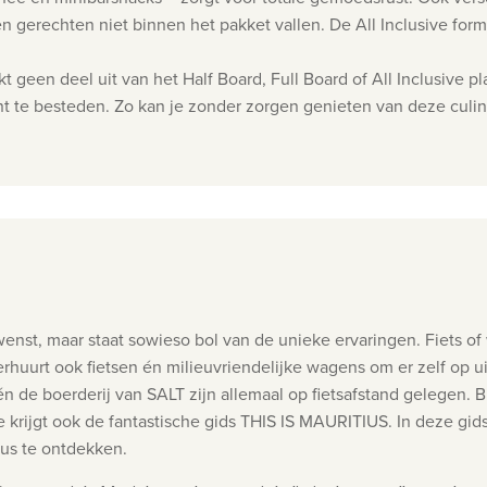
rechten niet binnen het pakket vallen. De All Inclusive formule
t geen deel uit van het Half Board, Full Board of All Inclusive p
nt te besteden. Zo kan je zonder zorgen genieten van deze culina
et wenst, maar staat sowieso bol van de unieke ervaringen. Fiets 
uurt ook fietsen én milieuvriendelijke wagens om er zelf op uit
n de boerderij van SALT zijn allemaal op fietsafstand gelegen. B
 je krijgt ook de fantastische gids THIS IS MAURITIUS. In deze gids
ius te ontdekken.