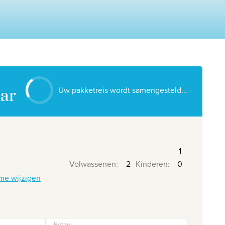
Contacteer ons
Onze reiskantoren
Nuttige links
Vacatures
Voorwaarden
Uw pakketreis wordt samengesteld...
ar
Volwassenen
:
Kinderen
:
me wijzigen
Retour