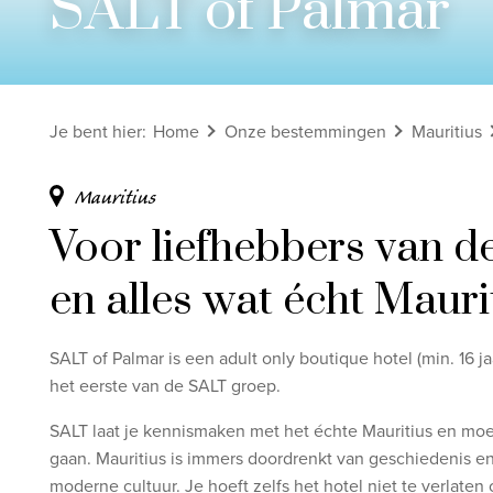
SALT of Palmar
Bekijk alle rondreizen
Ontdek onze thema's
Je bent hier
:
Home
Onze bestemmingen
Mauritius
Huwelijksreis
Adults only
Mauritius
Luxury
Voor liefhebbers van de
Bekijk alle thema's
en alles wat écht Mauri
SALT of Palmar is een adult only boutique hotel (min. 16 ja
het eerste van de SALT groep.
SALT laat je kennismaken met het échte Mauritius en moe
gaan. Mauritius is immers doordrenkt van geschiedenis e
moderne cultuur. Je hoeft zelfs het hotel niet te verlat