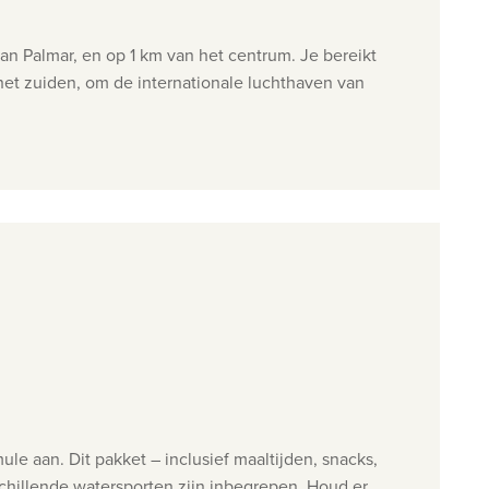
van Palmar, en op 1 km van het centrum. Je bereikt
het zuiden, om de internationale luchthaven van
ule aan. Dit pakket – inclusief maaltijden, snacks,
schillende watersporten zijn inbegrepen. Houd er