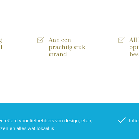
g
Aan een
All
l
prachtig stuk
opt
strand
bes
creëerd voor liefhebbers van design, eten,
Inti
izen en alles wat lokaal is