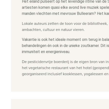
Het eiland pulseert op het levendige ritme van de 
artiesten komen quasi elke avond live muziek spele
manden vlechten met mevrouw Bulleeram? Het kan al
Lokale auteurs zetten de toon voor de bibliotheek,
ambachten, cultuur en natuur vieren.
Vakantie is ook het ideale moment om terug in balan
behandelingen én ook in de unieke zoutkamer. Dit i
immuniteit en energieniveau.
De pesticidenvrije boerderij is de eigen bron van i
het vegetarische restaurant van het hotel (geopend
georganiseerd inclusief kooklessen, yogalessen e