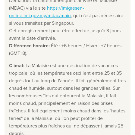
Demandez la carte numérique d'arrivée en Malaisie
(MDAC) via le site
https://imigresen-
Clause de non-responsabilité en matière de protection
online.imi.gov.my/mdac/main
, qui n'est pas nécessaire
la vie privée
si vous transitez par Singapour.
©
2026
, Travelworld
Cet enregistrement peut être effectué jusqu'à 3 jours
avant la date d'arrivée.
Différence horaire
:
Été : +6 heures / Hiver : +7 heures
(GMT+8).
Climat
:
La Malaisie est une destination de vacances
tropicale, où les températures oscillent entre 25 et 35
degrés tout au long de l'année. Il fait généralement très
chaud et humide, surtout dans les grandes villes. Sur
les nombreuses îles qui entourent la Malaisie, il fait
moins chaud, principalement en raison des brises
fraîches. Il fait également moins chaud dans les "hautes
terres" de la Malaisie, où l'on peut profiter de
températures plus fraîches qui ne dépassent jamais 25
degrés.