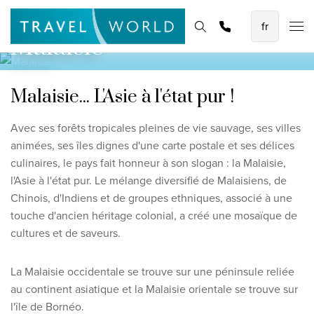
Les meilleures vacances en avion
Page d'accueil
Destinations
Thèmes
Rechercher et réserver
Promotions
Malaisie
Baoase Luxury Resort Curaçao
Lux* Grand Baie Resort Mauritius
Malaisie... L'Asie à l'état pur !
Constance Halaveli Maldives
Avec ses forêts tropicales pleines de vie sauvage, ses villes
Voir toutes les vacances en avion
animées, ses îles dignes d'une carte postale et ses délices
culinaires, le pays fait honneur à son slogan : la Malaisie,
Des circuits uniques
l'Asie à l'état pur. Le mélange diversifié de Malaisiens, de
Chinois, d'Indiens et de groupes ethniques, associé à une
Circuit de découverte des Émirats de 8 jours
touche d'ancien héritage colonial, a créé une mosaïque de
Fly & Drive - Couleurs du Yucatan
cultures et de saveurs.
Découverte du Sri Lanka
La Malaisie occidentale se trouve sur une péninsule reliée
Voir tous les circuits
au continent asiatique et la Malaisie orientale se trouve sur
l'île de Bornéo.