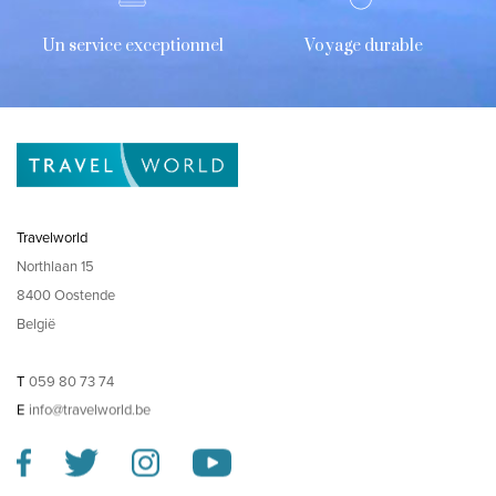
Un service exceptionnel
Voyage durable
Travelworld
Northlaan 15
8400 Oostende
België
T
059 80 73 74
E
info@travelworld.be