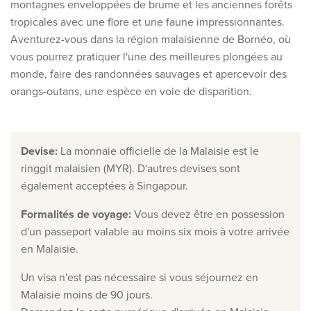
montagnes enveloppées de brume et les anciennes forêts
tropicales avec une flore et une faune impressionnantes.
Qui sommes-nous ?
Aventurez-vous dans la région malaisienne de Bornéo, où
Pourquoi Travelworld
vous pourrez pratiquer l'une des meilleures plongées au
Nos destinations
monde, faire des randonnées sauvages et apercevoir des
Contactez nous
orangs-outans, une espèce en voie de disparition.
Nos agences de voyage
Liens utiles
Devise
:
La monnaie officielle de la Malaisie est le
ringgit malaisien (MYR). D'autres devises sont
Postes vacants
également acceptées à Singapour.
Conditions
Formalités de voyage
:
Vous devez être en possession
d'un passeport valable au moins six mois à votre arrivée
en Malaisie.
Un visa n'est pas nécessaire si vous séjournez en
Malaisie moins de 90 jours.