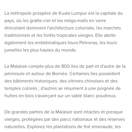
Découvrez nos thèmes
La métropole prospère de Kuala Lumpur est la capitale du
Lune de miel
pays, où les gratte-ciel et les méga-malls en verre
Adultes uniquement
étincelant dominent l'architecture coloniale, les marchés
Luxe
traditionnels et les forêts tropicales vierges. Elle abrite
également les emblématiques tours Petronas, les tours
Voir tous les thèmes
jumelles les plus hautes du monde.
Les meilleures offres
La Malaisie compte plus de 800 îles de part et d'autre de la
péninsule et autour de Bornéo. Certaines îles possèdent
IKYK Malte
des bâtiments historiques, des vitrines chinoises et des
Dhigali Resort Maldives
temples colorés ; d'autres se résument à une poignée de
huttes en bois s'avançant sur un sable blanc poudreux.
SALT of Palmar Mauritius
De grandes parties de la Malaisie sont intactes et presque
Voir toutes les promotions
vierges, protégées par des parcs nationaux et des réserves
naturelles. Explorez les plantations de thé émeraude, les
À propos de Travelworld