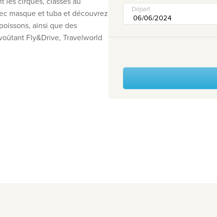
 les cirques, classés au
Départ
vec masque et tuba et découvrez
poissons, ainsi que des
voûtant Fly&Drive, Travelworld