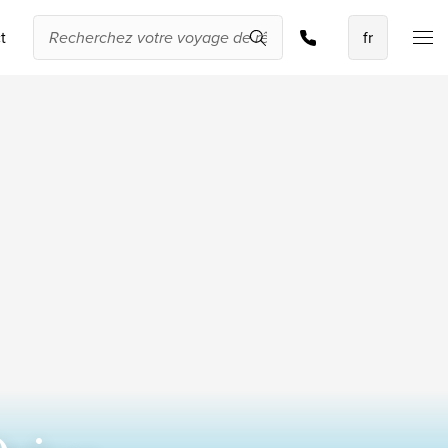
Demander une offre
t
Les meilleures
offres
IKYK Malte
Dhigali Resort Maldives
SALT of Palmar Mauritius
Voir toutes les promotions
À propos de
Travelworld
Qui sommes-nous ?
Pourquoi Travelworld