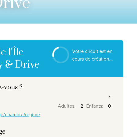
Drive
Nos destinations
Contactez nous
Nos agences de voyage
Liens utiles
 l'Île
Votre circuit est en
Postes vacants
cours de création...
y & Drive
Conditions
z-vous ?
026
, Travelworld
Adultes
:
Enfants
:
age/chambre/régime
ge