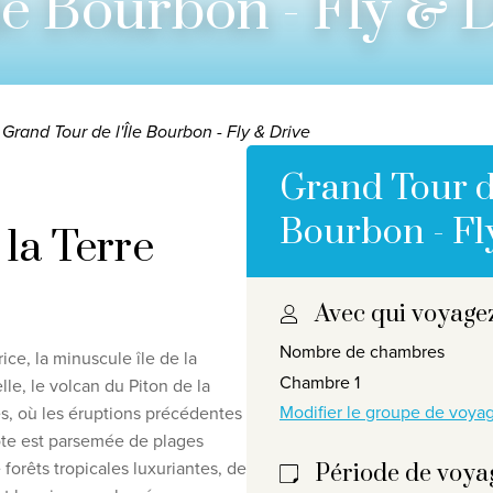
le Bourbon - Fly & 
Grand Tour de l'Île Bourbon - Fly & Drive
Grand Tour de
Bourbon - Fl
la Terre
Avec qui voyage
responsabilité en matière de protection de la vie privée
©
2
Nombre de chambres
ice, la minuscule île de la
Chambre 1
le, le volcan du Piton de la
Modifier le groupe de voy
ies, où les éruptions précédentes
ôte est parsemée de plages
 forêts tropicales luxuriantes, de
Période de voya