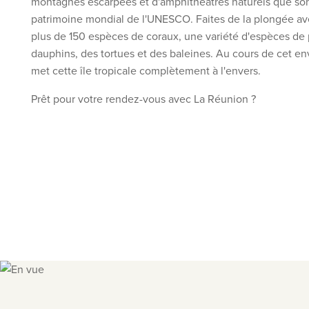
montagnes escarpées et d'amphithéâtres naturels que sont
patrimoine mondial de l'UNESCO. Faites de la plongée a
plus de 150 espèces de coraux, une variété d'espèces de 
dauphins, des tortues et des baleines. Au cours de cet en
met cette île tropicale complètement à l'envers.
Prêt pour votre rendez-vous avec La Réunion ?
Slide 1 of 7