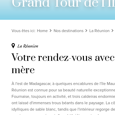
Grand Tour de l'Î
Voir tous les circuits
Découvrez nos thèmes
Vous êtes ici
:
Home
Nos destinations
La Réunion
Lune de miel
Adultes uniquement
La Réunion
Luxe
Votre rendez-vous avec 
Voir tous les thèmes
mère
Clause de non-
À l'est de Madagascar, à quelques encablures de l'île Maur
Réunion est connue pour sa beauté naturelle exceptionnel
Fournaise, toujours en activité, et trois caldeiras endorm
ont laissé d'immenses trous béants dans le paysage. La c
idylliques de sable blanc, tandis que l'intérieur regorge de