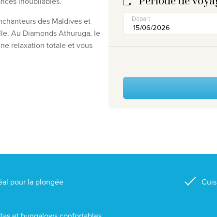
Période de voya
ances inoubliables.
Départ
enchanteurs des Maldives et
'île. Au Diamonds Athuruga, le
ne relaxation totale et vous
éal pour la plongée
Cuis
llas et bungalows confortables