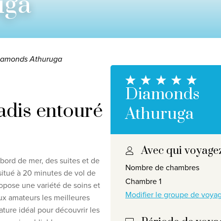
uga
iamonds Athuruga
Diamonds
adis entouré
Athuruga
Avec qui voyage
responsabilité en matière de protection de la vie privée
©
2
ord de mer, des suites et de
Nombre de chambres
s situé à 20 minutes de vol de
Chambre 1
ropose une variété de soins et
Modifier le groupe de voy
ux amateurs les meilleures
ature idéal pour découvrir les