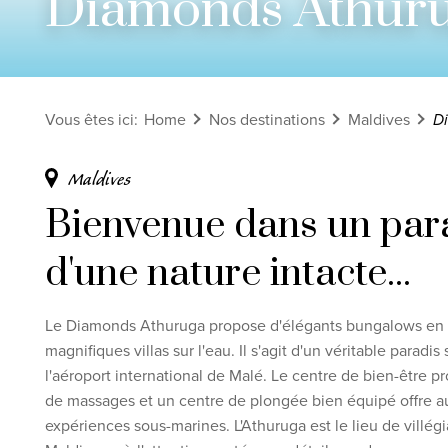
Diamonds Athur
Voir tous les circuits
Découvrez nos thèmes
Vous êtes ici
:
Home
Nos destinations
Maldives
D
Lune de miel
Adultes uniquement
Maldives
Luxe
Bienvenue dans un par
Voir tous les thèmes
d'une nature intacte...
Clause de non-
Le Diamonds Athuruga propose d'élégants bungalows en b
magnifiques villas sur l'eau. Il s'agit d'un véritable paradi
l'aéroport international de Malé. Le centre de bien-être p
de massages et un centre de plongée bien équipé offre a
expériences sous-marines. L'Athuruga est le lieu de villégi