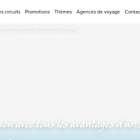
tions
s circuits
Promotions
Thèmes
Agences de voyage
Contac
on avec tous les avantages d'un s