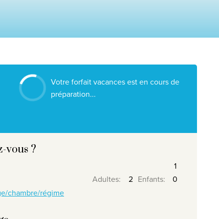
Nos destinations
Contactez nous
Nos agences de voyage
Liens utiles
Votre forfait vacances est en cours de
Postes vacants
préparation...
Conditions
z-vous ?
026
, Travelworld
Adultes
:
Enfants
:
age/chambre/régime