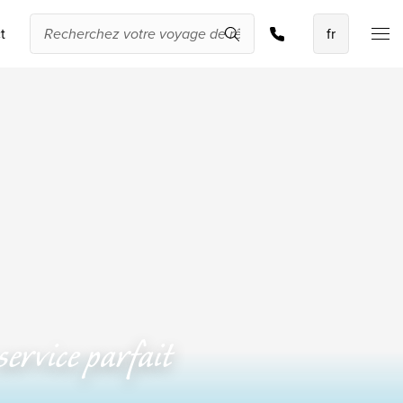
Demander une offre
t
Les meilleures
offres
IKYK Malte
Dhigali Resort Maldives
SALT of Palmar Mauritius
Voir toutes les promotions
À propos de
Travelworld
ervice parfait
Qui sommes-nous ?
Pourquoi Travelworld