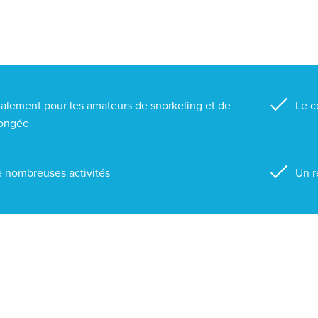
alement pour les amateurs de snorkeling et de
Le c
ongée
 nombreuses activités
Un r