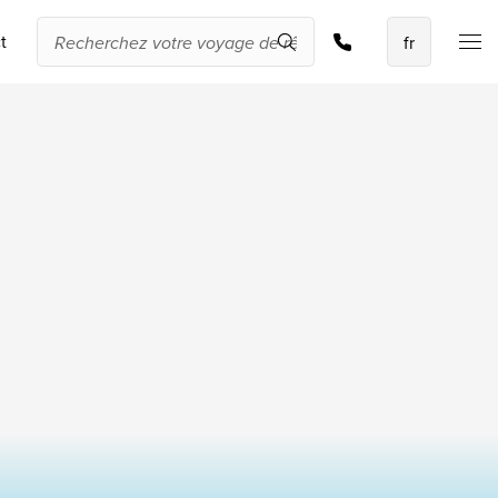
Demander une offre
t
Les meilleures
offres
IKYK Malte
Dhigali Resort Maldives
SALT of Palmar Mauritius
Voir toutes les promotions
À propos de
Travelworld
Qui sommes-nous ?
Pourquoi Travelworld