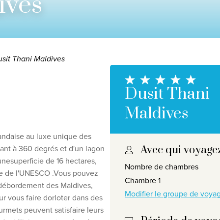
ives
sit Thani Maldives
Dusit Thani
Maldives
landaise au
luxe unique des
ivant à 360 degrés et d'un
lagon
Avec qui voyage
responsabilité en matière de protection de la vie privée
©
2
une
superficie de 16 hectares
,
Nombre de chambres
e de l'UNESCO
.
Vous pouvez
Chambre 1
à débordement des Maldives,
Modifier le groupe de voy
ur vous faire dorloter dans des
urmets peuvent satisfaire leurs