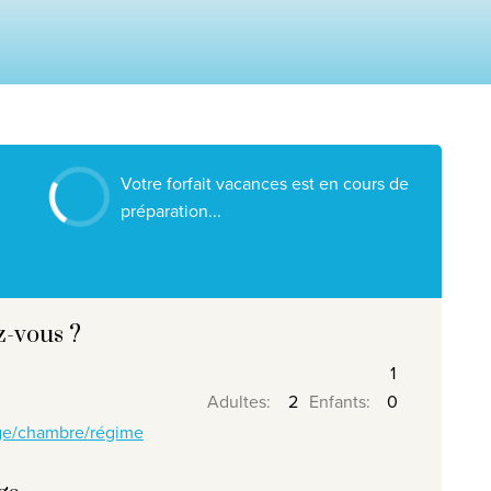
Nos destinations
Contactez nous
Nos agences de voyage
Liens utiles
Votre forfait vacances est en cours de
Postes vacants
préparation...
Conditions
z-vous ?
026
, Travelworld
Adultes
:
Enfants
:
age/chambre/régime