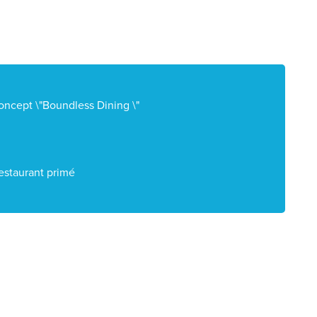
oncept \"Boundless Dining \"
estaurant primé