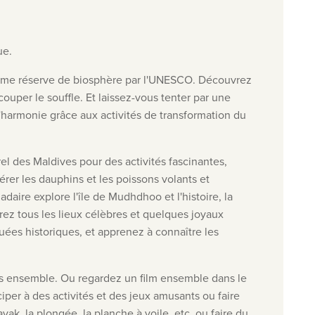
ue.
 comme réserve de biosphère par l'UNESCO. Découvrez
uper le souffle. Et laissez-vous tenter par une
'harmonie grâce aux activités de transformation du
el des Maldives pour des activités fascinantes,
érer les dauphins et les poissons volants et
aire explore l'île de Mudhdhoo et l'histoire, la
rez tous les lieux célèbres et quelques joyaux
quées historiques, et apprenez à connaître les
nts ensemble. Ou regardez un film ensemble dans le
iciper à des activités et des jeux amusants ou faire
k, la plongée, la planche à voile, etc. ou faire du