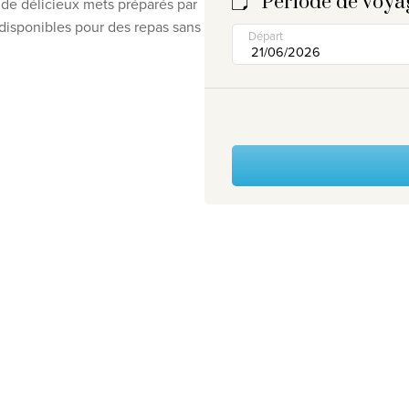
Période de voya
c de délicieux mets
préparés par
 disponibles pour des
repas sans
Départ