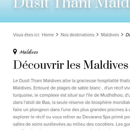
Dusit Thani Mald
Voir tous les circuits
Découvrez nos thèmes
Vous êtes ici
:
Home
Nos destinations
Maldives
Du
Lune de miel
Adultes uniquement
Maldives
Luxe
Découvrir les Maldives
Voir tous les thèmes
Le
Dusit Thani Maldives allie la gracieuse hospitalité thaï
Maldives. Entouré de
plages de sable
blanc
, d'un récif v
Clause de non-
turquoise, le complexe est situé
sur l'
île de Mudhdhoo, d'
dans l'atoll de Baa, la seule
réserve de biosphère
mondial
faire un plongeon dans l'une des plus grandes piscines 
explorer le récif ou vous retirer au Devarana
Spa
primé
po
salles de soins surélevées au milieu des
cocotiers. Les go