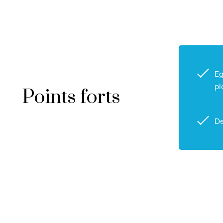
Eg
pl
Points forts
De