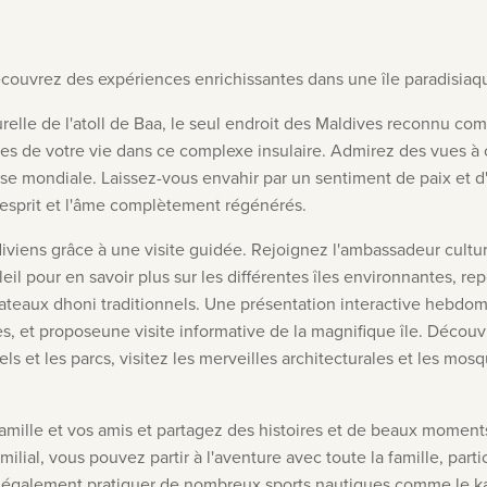
couvrez des expériences enrichissantes dans une île paradisiaq
urelle de l'atoll de Baa, le seul endroit des Maldives reconnu
s de votre vie dans ce complexe insulaire. Admirez des vues à co
sse mondiale. Laissez-vous envahir par un sentiment de paix et d
l'esprit et l'âme complètement régénérés.
iviens grâce à une visite guidée.
Rejoignez l'ambassadeur cultur
l pour en savoir plus sur les différentes îles environnantes, rep
ateaux dhoni traditionnels
.
Une présentation interactive hebdomad
es, et
propose
une visite informative de la magnifique île. Découv
s et les parcs, visitez les merveilles architecturales et les mos
famille et vos amis et partagez des histoires et de beaux mome
amilial, vous pouvez partir à l'aventure avec toute la famille, part
z également pratiquer de nombreux sports nautiques comme le kaya