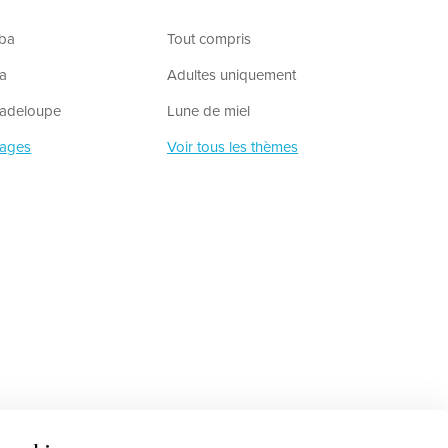
uba
Tout compris
ba
Adultes uniquement
uadeloupe
Lune de miel
yages
Voir tous les thèmes
S'inscrire