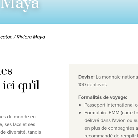
a Maya
catan / Riviera Maya
les
Devise
:
La monnaie national
ici qu'il
100 centavos.
responsabilité en matière de protection de la vie privée
©
2
Formalités de voyage
:
Passeport international o
Formulaire FMM (carte to
iches du monde en
délivré dans l'avion ou au
, ses lacs et ses
en plus de compagnies aé
de diversité, tandis
recommandé de remplir le