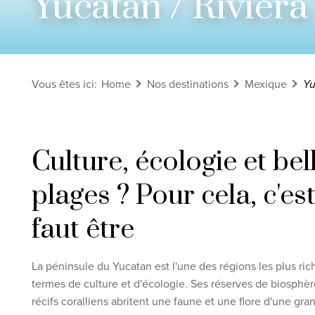
Yucatan / Rivier
Voir tous les circuits
Découvrez nos thèmes
Vous êtes ici
:
Home
Nos destinations
Mexique
Yu
Lune de miel
Adultes uniquement
Luxe
Culture, écologie et bel
Voir tous les thèmes
plages ? Pour cela, c'est 
Clause de non-
faut être
La péninsule du Yucatan est l'une des régions les plus r
termes de culture et d'écologie. Ses réserves de biosphère
récifs coralliens abritent une faune et une flore d'une gran