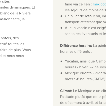
 sites
faire via ce lien :
mexicot
niales dynamiques. Et
les séjours de moins de 1
blanc de la Riviera
Un billet de retour ou, d
assionnante, la
transport attestant que v
Aucun vaccin n'est exigé 
sanitaires éventuels et l
hôtels, des
ectué toutes les
Différence horaire
:
La péni
faire de plus. Vous
horaires différents :
rd et nous nous
Yucatan, ainsi que Campe
heures / hiver : -7 heure
Mexique oriental (Riviera
hiver : -6 heures (GMT-5)
Climat
:
Le Mexique a un cli
l'altitude plutôt que de la p
de décembre à avril, et la s