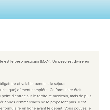
Nos destinations
Contactez nous
Nos agences de voyage
Liens utiles
Postes vacants
Conditions
e est le peso mexicain (MXN). Un peso est divisé en
026
, Travelworld
bligatoire et valable pendant le séjour.
uristique) dûment complété. Ce formulaire était
 point d'entrée sur le territoire mexicain, mais de plus
riennes commerciales ne le proposent plus. Il est
 formulaire en ligne avant le départ. Vous pouvez le