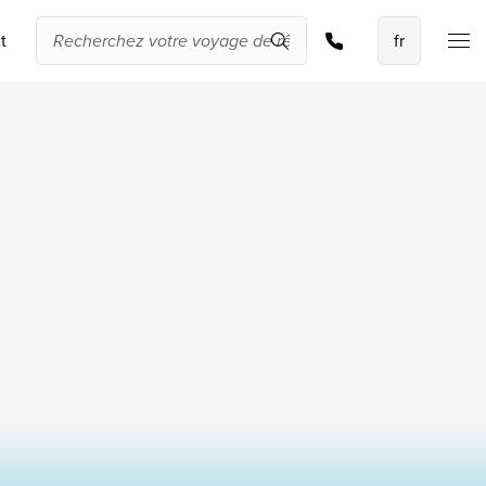
Rechercher et réserver
t
Les meilleures
offres
IKYK Malte
Dhigali Resort Maldives
SALT of Palmar Mauritius
Voir toutes les promotions
À propos de
Travelworld
Qui sommes-nous ?
Pourquoi Travelworld