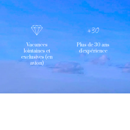
Vacances
Plus de 30 ans
lointaines et
d'expérience
exclusives (en
avion)