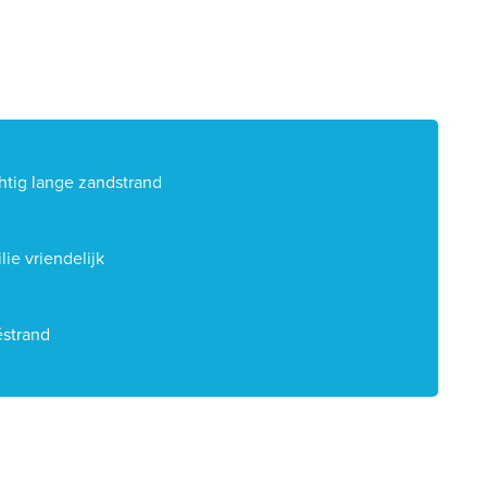
htig lange zandstrand
lie vriendelijk
éstrand