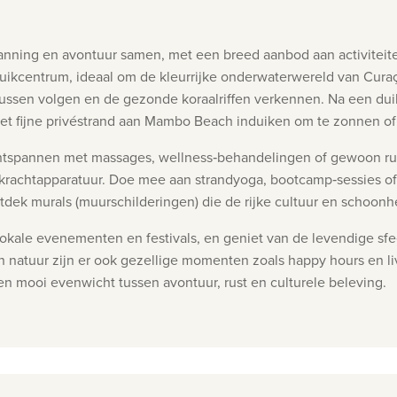
nning en avontuur samen, met een breed aanbod aan activiteiten
uikcentrum, ideaal om de kleurrijke onderwaterwereld van Curaç
rsussen volgen en de gezonde koraalriffen verkennen.
Na een duik
het fijne privéstrand aan Mambo Beach induiken om te zonnen 
 ontspannen met massages, wellness‑behandelingen of gewoon ru
en krachtapparatuur. Doe mee aan strandyoga, bootcamp‑sessies o
tdek murals (muurschilderingen) die de rijke cultuur en schoonh
s lokale evenementen en festivals, en geniet van de levendige 
n natuur zijn er ook gezellige momenten zoals happy hours en l
n mooi evenwicht tussen avontuur, rust en culturele beleving.