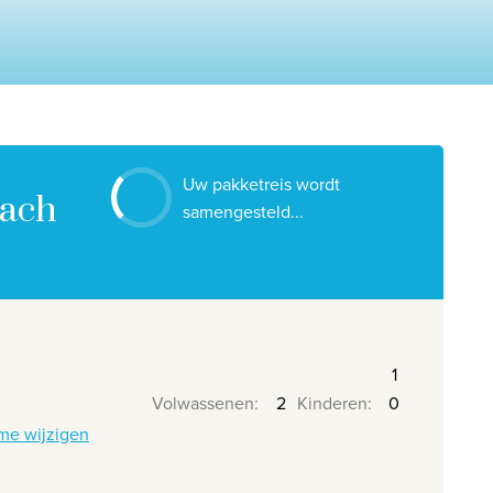
Contacteer ons
Onze reiskantoren
Nuttige links
Vacatures
Uw pakketreis wordt
Voorwaarden
each
samengesteld...
Volwassenen
:
Kinderen
:
me wijzigen