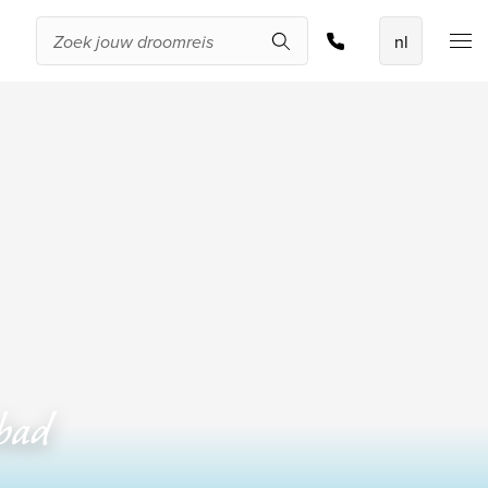
Offerte aanvragen
De beste
aanbiedingen
IKYK Malta
Dhigali Resort Maldives
SALT of Palmar Mauritius
Bekijk alle promoties
Over Travelworld
Wie zijn wij
mbad
Waarom Travelworld
Onze bestemmingen