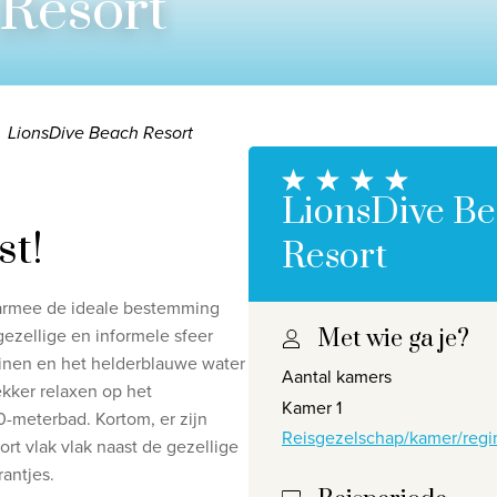
Resort
LionsDive Beach Resort
LionsDive B
st!
Resort
daarmee de ideale bestemming
gezellige en informele sfeer
Met wie ga je?
Privacy disclaimer
©
2026
, Travelworld
inen en het helderblauwe water
Aantal kamers
ekker relaxen op het
Kamer 1
0-meterbad. Kortom, er zijn
Reisgezelschap/kamer/regi
ort
vlak vlak naast de gezellige
antjes.