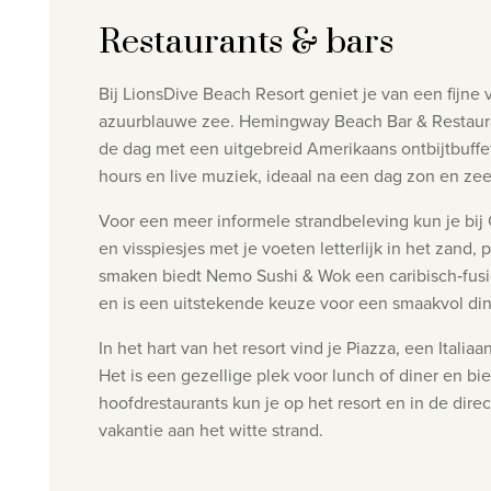
Restaurants & bars
Bij LionsDive Beach Resort geniet je van een fijne 
azuurblauwe zee.
Hemingway Beach Bar & Restaurant
de dag met een uitgebreid Amerikaans ontbijtbuffet,
hours en live muziek, ideaal na een dag zon en zee
Voor een meer informele strandbeleving kun je bij Chill Beach Bar & Grill terecht. Gelegen pal aan het zandstrand, serveert deze bar & grill cocktails, BBQ‑gerechten
en visspiesjes met je voeten letterlijk in het zand
smaken biedt Nemo Sushi & Wok een caribisch‑fusio
en is een uitstekende keuze voor een smaakvol dine
In het hart van het resort vind je Piazza, een Itali
Het is een gezellige plek voor lunch of diner en bi
hoofdrestaurants kun je op het resort en in de direc
vakantie aan het witte strand.