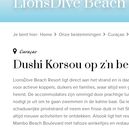
LionsDive Beach 
Bekijk alle rondreizen
Ontdek onze thema's
Je bent hier
:
Home
Onze bestemmingen
Curaçao
Huwelijksreis
Adults only
Curaçao
Luxury
Dushi Korsou op z'n be
Bekijk alle thema's
LionsDive Beach Resort ligt direct aan het strand en is 
voor
actieve koppels, duikers en families, waar altijd een 
heerst.
De accommodaties zijn omringd door prachtige tu
nodigt je uit om te gaan zwemmen in de kalme baai. Ga l
schaduwrijke privéstrand of neem een frisse duik in het 5
altijd nieuwe activiteiten te ontdekken. Alsook ligt het res
Mambo Beach Boulevard met talloze winkeltjes en restaur