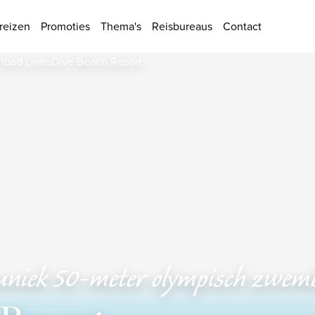
ies
reizen
Promoties
Thema's
Reisbureaus
Contact
en uniek 50-meter olympisch zwe