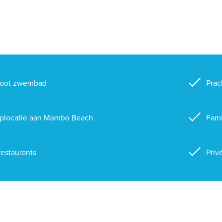
root zwembad
Prac
plocatie aan Mambo Beach
Fami
restaurants
Priv