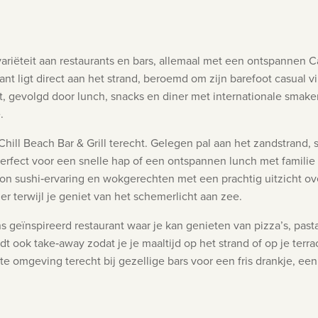
variëteit aan restaurants en bars, allemaal met een ontspannen C
 ligt direct aan het strand, beroemd om zijn barefoot casual vibe
 gevolgd door lunch, snacks en diner met internationale smaken.
.
, perfect voor een snelle hap of een ontspannen lunch met familie
n sushi‑ervaring en wokgerechten met een prachtig uitzicht ove
r terwijl je geniet van het schemerlicht aan zee.
aans geïnspireerd restaurant waar je kan genieten van pizza’s, pas
edt ook take‑away zodat je je maaltijd op het strand of op je ter
te omgeving terecht bij gezellige bars voor een fris drankje, een