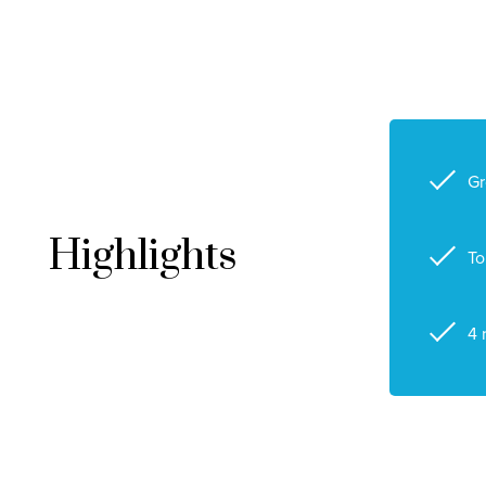
G
Highlights
To
4 