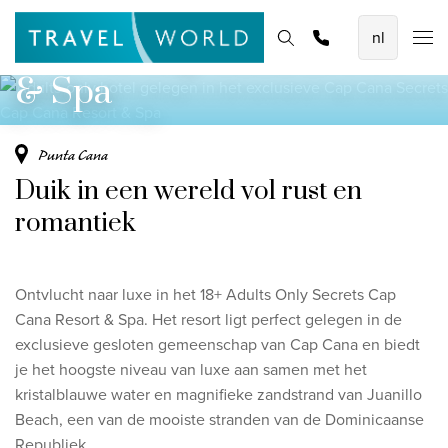
Cap Cana
De mooiste vliegvakanties
Homepage
Bestemmingen
Thema's
Offerte aanvragen
Promoties
Secrets Cap Cana Resort
Baoase Luxury Resort Curaçao
& Spa
Lux* Grand Baie Resort Mauritius
Constance Halaveli Maldives
Punta Cana
Duik in een wereld vol rust en
Bekijk alle vliegvakanties
romantiek
Unieke rondreizen
8-daagse Emiraten Ontdekkingsreis
Ontvlucht naar luxe in het 18+ Adults Only Secrets Cap
Fly & Drive - Kleuren van Yucatan
Cana Resort & Spa. Het resort ligt perfect gelegen in de
exclusieve gesloten gemeenschap van Cap Cana en biedt
Ontdekking Sri Lanka
je het hoogste niveau van luxe aan samen met het
kristalblauwe water en magnifieke zandstrand van Juanillo
Bekijk alle rondreizen
Beach, een van de mooiste stranden van de Dominicaanse
Republiek.