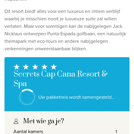
Ontdek onze thema's
Dit resort biedt alles voor een luxueus en intiem verblijf
Huwelijksreis
waarbij je misschien nooit je luxueuze suite zal willen
Adults only
verlaten. Maar voor sommigen kan de nabijgelegen Jack
Nicklaus ontworpen Punta Espada golfbaan, een natuurlijk
Luxury
themapark met eco-tours en andere nabijgelegen
verkenningen onweerstaanbaar blijken.
Bekijk alle thema's
De beste aanbiedingen
Secrets Cap Cana Resort &
IKYK Malta
Spa
Dhigali Resort Maldives
Uw pakketreis wordt samengesteld...
SALT of Palmar Mauritius
Bekijk alle promoties
Met wie ga je?
Over Travelworld
Aantal kamers