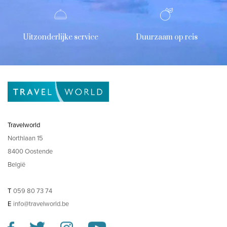
Uitzonderlijke service
Duurzaam op reis
Travelworld
Northlaan 15
8400 Oostende
België
T
059 80 73 74
E
info@travelworld.be