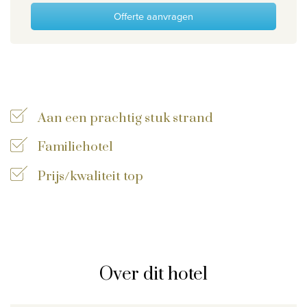
Offerte aanvragen
Wie zijn wij
Waarom Travelworld
Onze bestemmingen
Contacteer ons
Onze reiskantoren
Aan een prachtig stuk strand
Nuttige links
Familiehotel
Prijs/kwaliteit top
Vacatures
Voorwaarden
Over dit hotel