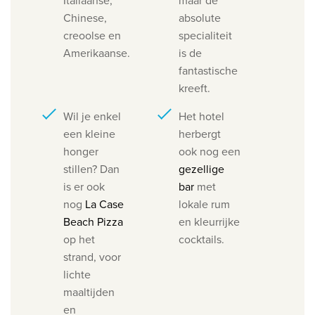
Italiaanse,
maar de
Chinese,
absolute
creoolse en
specialiteit
Amerikaanse.
is de
fantastische
kreeft.
Wil je enkel
Het hotel
een kleine
herbergt
honger
ook nog een
stillen? Dan
gezellige
is er ook
bar
met
nog
La Case
lokale rum
Beach Pizza
en kleurrijke
op het
cocktails.
strand, voor
lichte
maaltijden
en