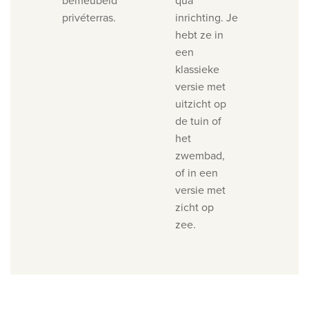
bemeubeld
qua
privéterras.
inrichting. Je
hebt ze in
een
klassieke
versie met
uitzicht op
de tuin of
het
zwembad,
of in een
versie met
zicht op
zee.