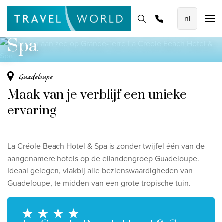
4 sterren aan zee op Grande-Terre
De mooiste vliegvakanties
Homepage
Bestemmingen
Thema's
Offerte aanvragen
Promoties
La Creole Beach Hotel &
Baoase Luxury Resort Curaçao
Spa
Lux* Grand Baie Resort Mauritius
Constance Halaveli Maldives
Guadeloupe
Maak van je verblijf een unieke
Bekijk alle vliegvakanties
ervaring
Unieke rondreizen
8-daagse Emiraten Ontdekkingsreis
La Créole Beach Hotel & Spa is zonder twijfel één van de
Fly & Drive - Kleuren van Yucatan
aangenamere hotels op de eilandengroep Guadeloupe.
Ideaal gelegen, vlakbij alle bezienswaardigheden van
Ontdekking Sri Lanka
Guadeloupe, te midden van een grote tropische tuin.
Bekijk alle rondreizen