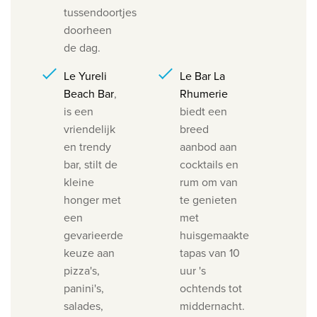
tussendoortjes
doorheen
de dag.
Le Yureli
Le Bar La
Beach Bar
,
Rhumerie
is een
biedt een
vriendelijk
breed
en trendy
aanbod aan
bar, stilt de
cocktails en
kleine
rum om van
honger met
te genieten
een
met
gevarieerde
huisgemaakte
keuze aan
tapas van 10
pizza's,
uur 's
panini's,
ochtends tot
salades,
middernacht.