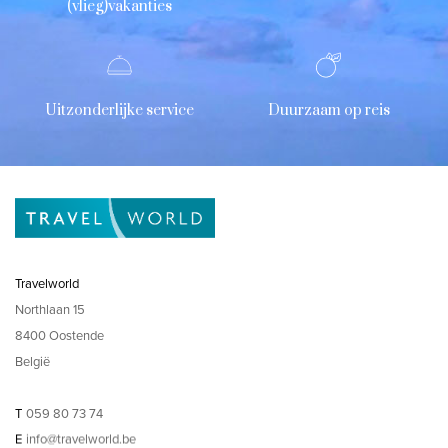
(vlieg)vakanties
Uitzonderlijke service
Duurzaam op reis
Travelworld
Northlaan 15
8400 Oostende
België
T
059 80 73 74
E
info@travelworld.be