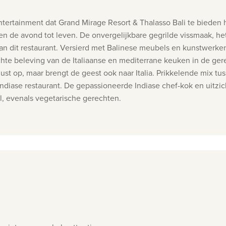
ntertainment dat Grand Mirage Resort & Thalasso Bali te bieden h
 de avond tot leven. De onvergelijkbare gegrilde vissmaak, het
n dit restaurant. Versierd met Balinese meubels en kunstwerken,
 echte beleving van de Italiaanse en mediterrane keuken in de ger
tlust op, maar brengt de geest ook naar Italia. Prikkelende mix 
iase restaurant. De gepassioneerde Indiase chef-kok en uitzic
l, evenals vegetarische gerechten.