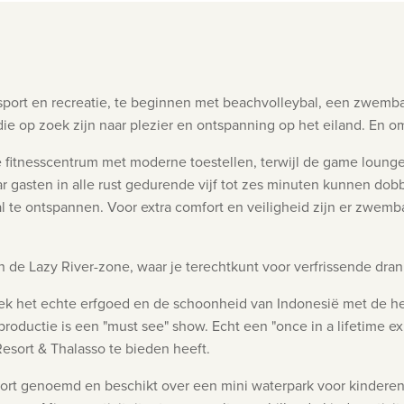
r sport en recreatie, te beginnen met beachvolleybal, een zwemba
 die op zoek zijn naar plezier en ontspanning op het eiland. En 
 fitnesscentrum met moderne toestellen, terwijl de game lounge
ar gasten in alle rust gedurende vijf tot zes minuten kunnen do
aal te ontspannen. Voor extra comfort en veiligheid zijn er zwe
n de Lazy River-zone, waar je terechtkunt voor verfrissende dran
dek het echte erfgoed en de schoonheid van Indonesië met de 
ductie is een "must see" show. Echt een "once in a lifetime exp
esort & Thalasso te bieden heeft.
ort genoemd en beschikt over een mini waterpark voor kinderen, 