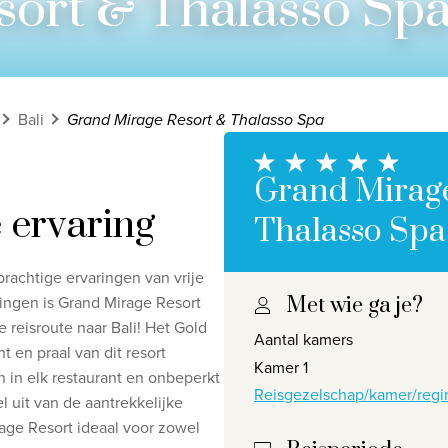
ort & Thalasso Sp
Bali
Grand Mirage Resort & Thalasso Spa
Grand Mirag
 ervaring
Thalasso Spa
 prachtige ervaringen van vrije
ningen is Grand Mirage Resort
Met wie ga je?
Privacy disclaimer
©
2026
, Travelworld
 reisroute naar Bali! Het Gold
Aantal kamers
 en praal van dit resort
Kamer 1
n in elk restaurant en onbeperkt
Reisgezelschap/kamer/regi
 uit van de aantrekkelijke
irage Resort ideaal voor zowel