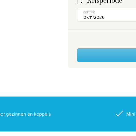
Reisperiode
Vertrek
or gezinnen en koppels
Mini