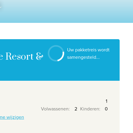
a
Contacteer ons
Onze reiskantoren
Nuttige links
Vacatures
Uw pakketreis wordt
Voorwaarden
e Resort &
samengesteld...
Volwassenen
:
Kinderen
:
me wijzigen