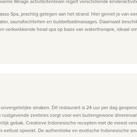
arme Mirage activiteitenteam regelt verschillende kinderactivite
asso Spa, prachtig gelegen aan het strand. Hier geniet je van 
ater, saunafaciliteiten en bubbelbadmassages. Daarnaast beschi
 verkwikkende head spa op basis van watertherapie, ideaal om l
onvergetelijke smaken. Dit restaurant is 24 uur per dag geopend 
 De rustgevende zeebries zorgt voor een buitengewone dinerervari
heerlijk gebak. Creatieve Indonesische recepten met de meest ver
rs eetlust opwekt. De authentieke en exotische Indonesische sm