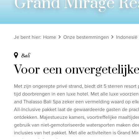
Grand Mirage Res
Bekijk alle rondreizen
Ontdek onze thema's
Je bent hier
:
Home
Onze bestemmingen
Indonesië
Huwelijksreis
Adults only
Bali
Luxury
Voor een onvergetelijke
Bekijk alle thema's
Met zijn ongerepte privé strand, biedt dit 5 sterren resort
tijd doorbrengen in een luxe hotel. Met alle luxe voorzie
and Thalasso Bali Spa zeker een vermelding waard op elke
All-Inclusive pakket laat de gewaardeerde gasten de pracht
ontdekken. Majestueuze kamers, voortreffelijke maaltijde
gebruik van niet-gemotoriseerde watersporten maken deel
inclusies van het pakket. Met alle activiteiten is Grand M