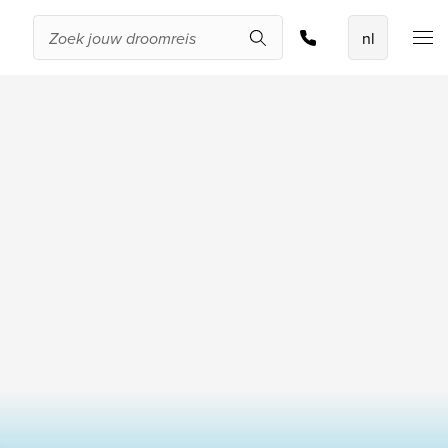
Offerte aanvragen
De beste
aanbiedingen
IKYK Malta
Dhigali Resort Maldives
SALT of Palmar Mauritius
Bekijk alle promoties
Over Travelworld
Wie zijn wij
Waarom Travelworld
Onze bestemmingen