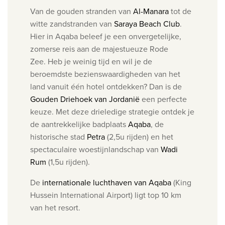
Van de gouden stranden van
Al-Manara
tot de
witte zandstranden van
Saraya Beach Club
.
Hier in Aqaba beleef je een onvergetelijke,
zomerse reis aan de majestueuze Rode
Zee.
Heb je weinig tijd en wil je de
beroemdste bezienswaardigheden van het
land vanuit één hotel ontdekken? Dan is de
Gouden Driehoek van Jordanië
een perfecte
keuze. Met deze drieledige strategie ontdek je
de aantrekkelijke badplaats
Aqab
a
, de
historische stad
Petra
(2,5u rijden) en het
spectaculaire woestijnlandschap van
Wadi
Rum
(1,5u rijden).
De
internationale luchthaven van Aqaba
(
King
Hussein International Airport) ligt top 10 km
van het resort.