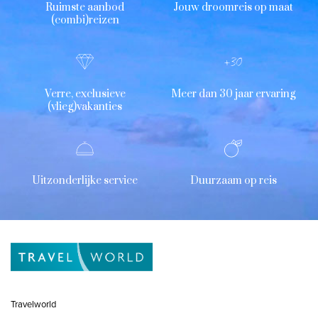
Ruimste aanbod
Jouw droomreis op maat
(combi)reizen
Verre, exclusieve
Meer dan 30 jaar ervaring
(vlieg)vakanties
Uitzonderlijke service
Duurzaam op reis
Travelworld