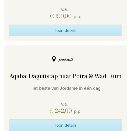
v.a.
€ 199,00
p.p.
Toon details
Jordanië
Aqaba: Daguitstap naar Petra & Wadi Rum
Het beste van Jordanië in één dag
v.a.
€ 242,00
p.p.
Toon details