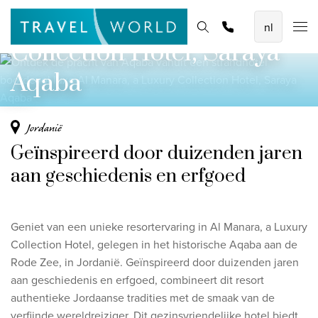
Al Manara, a Luxury
De mooiste vliegvakanties
Homepage
Bestemmingen
Thema's
Promoties
Offerte aanvragen
Collection Hotel, Saraya
Baoase Luxury Resort Curaçao
Lux* Grand Baie Resort Mauritius
Aqaba
Constance Halaveli Maldives
Jordanië
Bekijk alle vliegvakanties
Geïnspireerd door duizenden jaren
Unieke rondreizen
aan geschiedenis en erfgoed
8-daagse Emiraten Ontdekkingsreis
Fly & Drive - Kleuren van Yucatan
Geniet van een unieke resortervaring in Al Manara, a Luxury
Collection Hotel, gelegen in het historische Aqaba aan de
Ontdekking Sri Lanka
Rode Zee, in Jordanië. Geïnspireerd door duizenden jaren
aan geschiedenis en erfgoed, combineert dit resort
Bekijk alle rondreizen
authentieke Jordaanse tradities met de smaak van de
verfijnde wereldreiziger. Dit gezinsvriendelijke hotel biedt