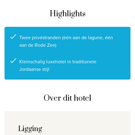
Highlights
Twee privéstranden (één aan de lagune, één
aan de Rode Zee)
Kleinschalig luxehotel in traditionele
Jordaanse stijl
Over dit hotel
Ligging