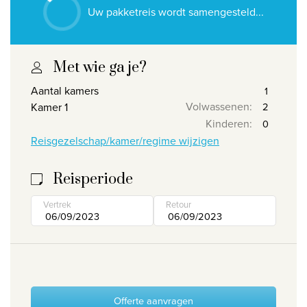
Uw pakketreis wordt samengesteld...
Wie zijn wij
Waarom Travelworld
Onze bestemmingen
Met wie ga je?
Contacteer ons
Aantal kamers
Volwassenen
:
Kamer 1
Onze reiskantoren
Kinderen
:
Reisgezelschap/kamer/regime wijzigen
Nuttige links
Reisperiode
Vacatures
Voorwaarden
Vertrek
Retour
Offerte aanvragen