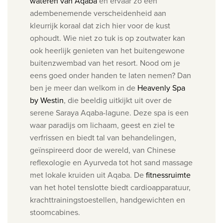
wateren van Aqaba
en e
rvaar zo een
adembenemende verscheidenheid aan
kleurrijk koraal dat zich hier voor de kust
ophoudt. Wie niet zo tuk is op zoutwater kan
ook heerlijk genieten van het buitengewone
buitenzwembad van het resort. Nood om je
eens goed onder handen te laten nemen? Dan
ben je meer dan welkom in d
e
Heavenly Spa
by Westin
​, die beeldig uitkijkt uit over de
serene Saraya Aqaba-lagune. Deze spa is een
waar paradijs om lichaam, geest en ziel te
verfrissen en biedt tal van behandelingen,
geïnspireerd door de wereld, van Chinese
reflexologie en Ayurveda tot hot sand massage
met lokale kruiden uit Aqaba.
De
fitnessruimte
van het hotel tenslotte biedt cardioapparatuur,
krachttrainingstoestellen, handgewichten en
stoomcabines.