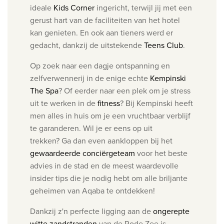
ideale
Kids Corner
ingericht, terwijl jij met een
gerust hart van de faciliteiten van het hotel
kan genieten. En ook aan tieners werd er
gedacht, dankzij de uitstekende
Teens Club
.
Op zoek naar een dagje ontspanning en
zelfverwennerij in de enige echte
Kempinski
The Spa
​? Of eerder naar een plek om je stress
uit te werken in de
fitness
? Bij Kempinski heeft
men alles in huis om je een vruchtbaar verblijf
te garanderen. Wil je er eens op uit
trekken?
Ga dan even aankloppen bij het
gewaardeerde
conciërgeteam
voor het beste
advies in de stad en de meest waardevolle
insider tips die je nodig hebt om alle briljante
geheimen van Aqaba te ontdekken!
Dankzij z'n perfecte ligging aan de
ongerepte
witte zandstranden
van de Rode Zee is