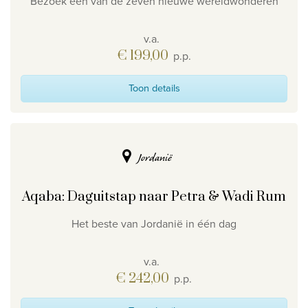
Bezoek één van de zeven nieuwe wereldwonderen
v.a.
€ 199,00
p.p.
Toon details
Jordanië
Aqaba: Daguitstap naar Petra & Wadi Rum
Het beste van Jordanië in één dag
v.a.
€ 242,00
p.p.