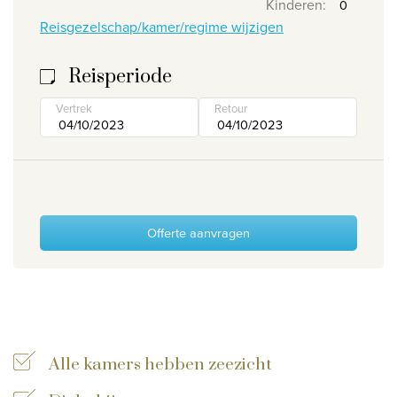
Kinderen
:
Reisgezelschap/kamer/regime wijzigen
Wie zijn wij
Waarom Travelworld
Reisperiode
Onze bestemmingen
Vertrek
Retour
Contacteer ons
Onze reiskantoren
Nuttige links
Vacatures
Offerte aanvragen
Voorwaarden
Alle kamers hebben zeezicht