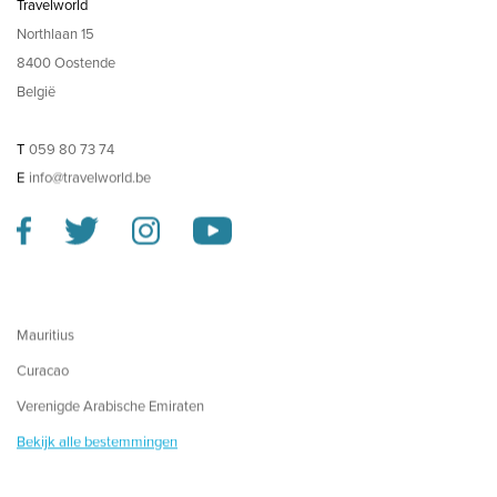
Travelworld
Northlaan 15
8400 Oostende
België
T
059 80 73 74
E
info@travelworld.be
Mauritius
Curacao
Verenigde Arabische Emiraten
Bekijk alle bestemmingen