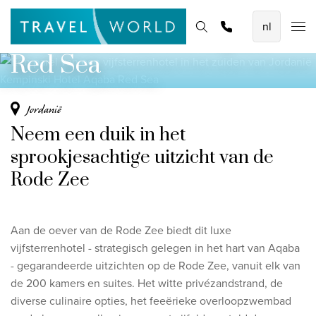
zuiden van Jordanië
De mooiste vliegvakanties
Homepage
Bestemmingen
Thema's
Offerte aanvragen
Promoties
Kempinski Hotel Aqaba
Baoase Luxury Resort Curaçao
Red Sea
Lux* Grand Baie Resort Mauritius
Constance Halaveli Maldives
Jordanië
Neem een duik in het
Bekijk alle vliegvakanties
sprookjesachtige uitzicht van de
Unieke rondreizen
Rode Zee
8-daagse Emiraten Ontdekkingsreis
Fly & Drive - Kleuren van Yucatan
Aan de oever van de Rode Zee biedt dit luxe
Ontdekking Sri Lanka
vijfsterrenhotel - strategisch gelegen in het hart van Aqaba
- gegarandeerde uitzichten op de Rode Zee, vanuit elk van
Bekijk alle rondreizen
de 200 kamers en suites. Het witte privézandstrand, de
diverse culinaire opties, het feeërieke overloopzwembad