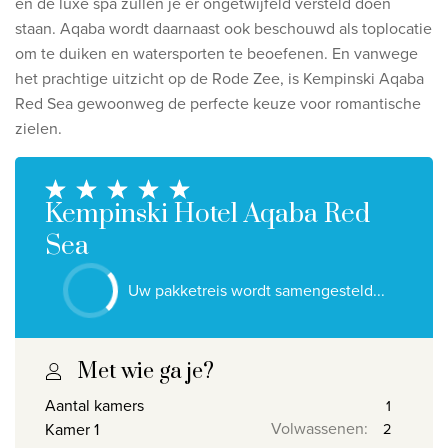
en de luxe spa zullen je er ongetwijfeld versteld doen
Ontdek onze thema's
staan.
Aqaba wordt daarnaast ook beschouwd als toplocatie
Huwelijksreis
om te duiken en watersporten te beoefenen. En vanwege
het prachtige uitzicht op de Rode Zee, is Kempinski Aqaba
Adults only
Red Sea gewoonweg de perfecte keuze voor romantische
Luxury
zielen.
Bekijk alle thema's
Kempinski Hotel Aqaba Red
De beste aanbiedingen
Sea
IKYK Malta
Uw pakketreis wordt samengesteld...
Dhigali Resort Maldives
SALT of Palmar Mauritius
Met wie ga je?
Bekijk alle promoties
Aantal kamers
Volwassenen
:
Kamer 1
Over Travelworld