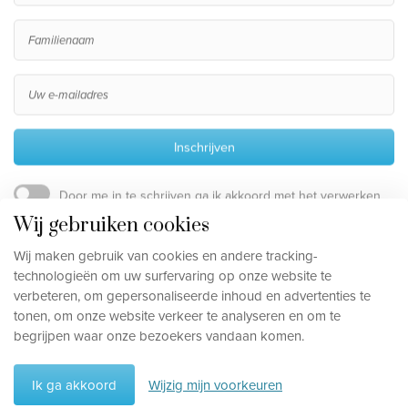
Inschrijven
Door me in te schrijven ga ik akkoord met het verwerken
van mijn persoonsgegevens, die beschreven staan in de
Wij gebruiken cookies
privacy disclaimer
.
Wij maken gebruik van cookies en andere tracking-
technologieën om uw surfervaring op onze website te
verbeteren, om gepersonaliseerde inhoud en advertenties te
Privacy disclaimer
tonen, om onze website verkeer te analyseren en om te
Cookievoorkeuren aanpassen
begrijpen waar onze bezoekers vandaan komen.
©
2026
, Travelworld
Ik ga akkoord
Wijzig mijn voorkeuren