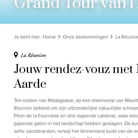
Grand Tour van l'
Bekijk alle rondreizen
Ontdek onze thema's
Je bent hier
:
Home
Onze bestemmingen
La Réunio
Huwelijksreis
Adults only
La Réunion
Luxury
Jouw rendez-vouz met
Bekijk alle thema's
Aarde
Ten oosten van Madagaskar, op een steenworp van Mauritiu
Réunion bekend om zijn uitzonderlijke natuurlijke schoo
Piton de la Fournaise en drie slapende calderas, waar ee
gapende gaten in het landschap hebben geslagen. De kust
witte zandstranden, terwijl het binnenland bulkt van de