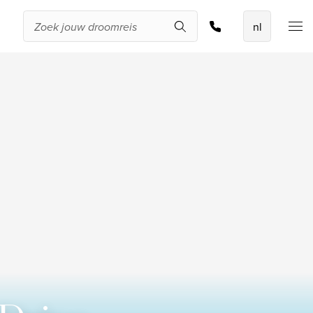
Offerte aanvragen
De beste
aanbiedingen
IKYK Malta
Dhigali Resort Maldives
SALT of Palmar Mauritius
Bekijk alle promoties
Over Travelworld
Wie zijn wij
Waarom Travelworld
Onze bestemmingen