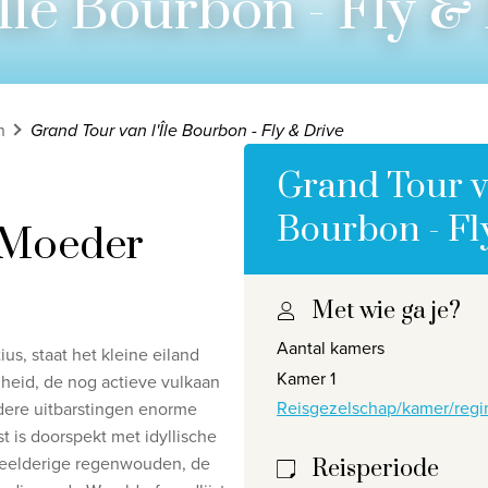
Île Bourbon - Fly &
n
Grand Tour van l'Île Bourbon - Fly & Drive
Grand Tour va
Bourbon - Fl
 Moeder
Met wie ga je?
Privacy disclaimer
©
2026
, Travelworld
Aantal kamers
s, staat het kleine eiland
Kamer 1
nheid, de nog actieve vulkaan
Reisgezelschap/kamer/regi
rdere uitbarstingen enorme
 is doorspekt met idyllische
 weelderige regenwouden, de
Reisperiode