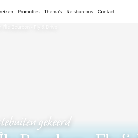
ies
reizen
Promoties
Thema's
Reisbureaus
Contact
tebuiten gekeerd