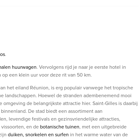
ros
.
halen huurwagen
. Vervolgens rijd je naar je eerste hotel in
n op een klein uur voor deze rit van 50 km.
van het eiland Réunion, is erg populair vanwege het tropische
ische landschappen. Hoewel de stranden adembenemend mooi
omgeving de belangrijkste attractie hier. Saint-Gilles is daarbij
t binnenland. De stad biedt een assortiment aan
n, levendige festivals en gezinsvriendelijke attracties,
 vissoorten, en de
botanische tuinen
, met een uitgebreide
zijn
duiken, snorkelen en surfen
in het warme water van de