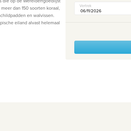
s die op de Werelderfgoedlijst
Vertrek
meer dan 150 soorten koraal,
 schildpadden en walvissen.
opische eiland alvast helemaal