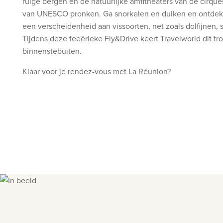
ruige bergen en de natuurlijke amfitheaters van de cirque
van UNESCO pronken. Ga snorkelen en duiken en ontdek 
een verscheidenheid aan vissoorten, net zoals dolfijnen,
Tijdens deze feeërieke Fly&Drive keert Travelworld dit tr
binnenstebuiten.
Klaar voor je rendez-vous met La Réunion?
Slide 1 of 7