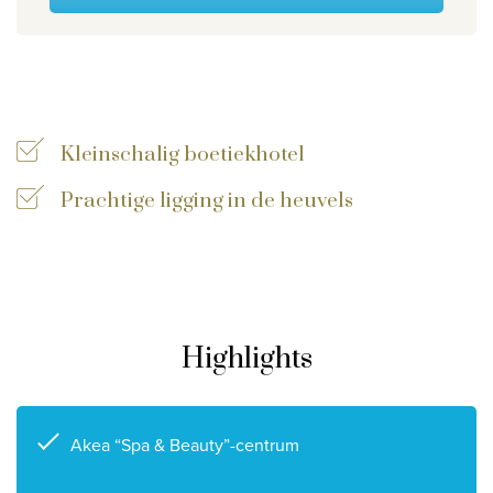
Wie zijn wij
Waarom Travelworld
Onze bestemmingen
Contacteer ons
Kleinschalig boetiekhotel
Onze reiskantoren
Prachtige ligging in de heuvels
Nuttige links
Vacatures
Voorwaarden
Highlights
Akea “Spa & Beauty”-centrum