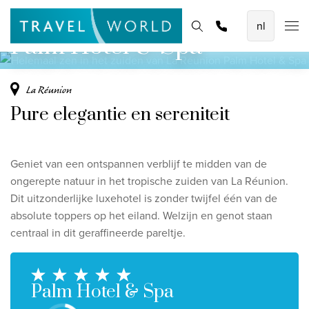
Helemaal zen in het zuiden van La Réunion
De mooiste vliegvakanties
Homepage
Bestemmingen
Thema's
Offerte aanvragen
Promoties
Palm Hotel & Spa
Baoase Luxury Resort Curaçao
Lux* Grand Baie Resort Mauritius
La Réunion
Constance Halaveli Maldives
Pure elegantie en sereniteit
Bekijk alle vliegvakanties
Geniet van een ontspannen verblijf te midden van de
Unieke rondreizen
ongerepte natuur in het tropische zuiden van La Réunion.
8-daagse Emiraten Ontdekkingsreis
Dit uitzonderlijke luxehotel is zonder twijfel één van de
absolute toppers op het eiland. Welzijn en genot staan
Fly & Drive - Kleuren van Yucatan
centraal in dit geraffineerde pareltje.
Ontdekking Sri Lanka
Bekijk alle rondreizen
Palm Hotel & Spa