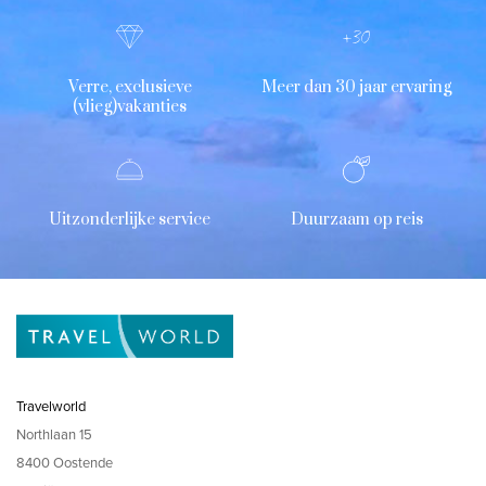
Verre, exclusieve
Meer dan 30 jaar ervaring
(vlieg)vakanties
Uitzonderlijke service
Duurzaam op reis
Travelworld
Northlaan 15
8400 Oostende