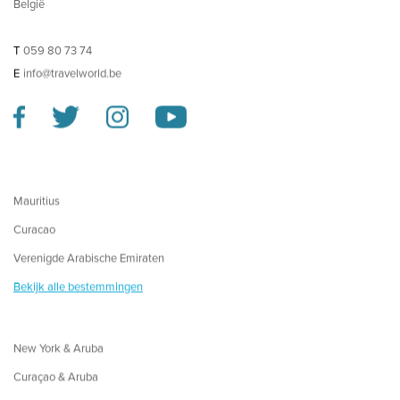
België
T
059 80 73 74
E
info@travelworld.be
Mauritius
Curacao
Verenigde Arabische Emiraten
Bekijk alle bestemmingen
New York & Aruba
Curaçao & Aruba