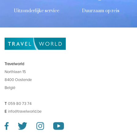
Uitzonderlijke service
Duurzaam op reis
Travelworld
Northlaan 15
8400 Oostende
België
T
059 80 73 74
E
info@travelworld.be