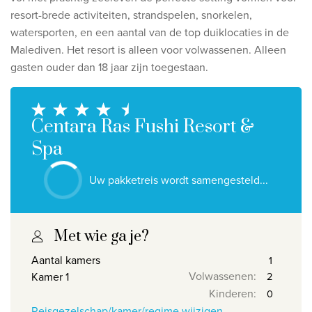
Ontdek onze thema's
resort-brede activiteiten, strandspelen, snorkelen,
watersporten, en een aantal van de top duiklocaties in de
Huwelijksreis
Malediven.
Het resort is alleen voor volwassenen. Alleen
Adults only
gasten ouder dan 18 jaar zijn toegestaan.
Luxury
Bekijk alle thema's
Centara Ras Fushi Resort &
Spa
De beste aanbiedingen
Uw pakketreis wordt samengesteld...
IKYK Malta
Dhigali Resort Maldives
SALT of Palmar Mauritius
Met wie ga je?
Aantal kamers
Bekijk alle promoties
Volwassenen
:
Kamer 1
Kinderen
:
Over Travelworld
Reisgezelschap/kamer/regime wijzigen