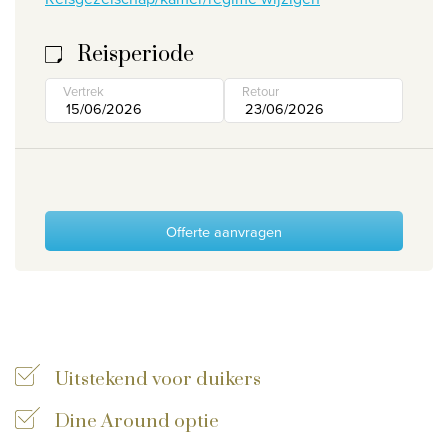
Wie zijn wij
Reisperiode
Waarom Travelworld
Vertrek
Retour
Onze bestemmingen
Contacteer ons
Onze reiskantoren
Nuttige links
Offerte aanvragen
Vacatures
Voorwaarden
Uitstekend voor duikers
Dine Around optie