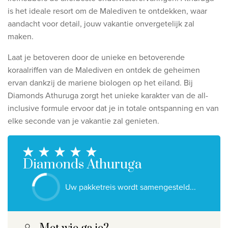
Ontdek onze thema's
is het ideale resort om de Malediven te ontdekken, waar
aandacht voor detail, jouw vakantie onvergetelijk zal
Huwelijksreis
maken.
Adults only
Laat je betoveren door de unieke en betoverende
Luxury
koraalriffen van de Malediven en ontdek de geheimen
ervan dankzij de mariene biologen op het eiland. Bij
Bekijk alle thema's
Diamonds Athuruga zorgt het unieke karakter van de all-
inclusive formule ervoor dat je in totale ontspanning en van
De beste aanbiedingen
elke seconde van je vakantie zal genieten.
IKYK Malta
Dhigali Resort Maldives
Diamonds Athuruga
SALT of Palmar Mauritius
Uw pakketreis wordt samengesteld...
Bekijk alle promoties
Over Travelworld