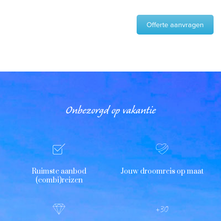
Offerte aanvragen
Onbezorgd op vakantie
Ruimste aanbod
Jouw droomreis op maat
(combi)reizen