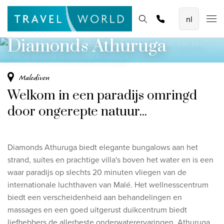
Een echt Robinson avontuur met alle
De mooiste vliegvakanties
Homepage
Bestemmingen
Thema's
Promoties
Offerte aanvragen
voordelen van een perfecte service
Baoase Luxury Resort Curaçao
Diamonds Athuruga
Lux* Grand Baie Resort Mauritius
Constance Halaveli Maldives
Malediven
Welkom in een paradijs omringd
Bekijk alle vliegvakanties
door ongerepte natuur...
Unieke rondreizen
8-daagse Emiraten Ontdekkingsreis
Diamonds Athuruga biedt elegante bungalows aan het
Fly & Drive - Kleuren van Yucatan
strand, suites en prachtige villa's boven het water en is een
waar paradijs op slechts 20 minuten vliegen van de
Ontdekking Sri Lanka
internationale luchthaven van Malé. Het wellnesscentrum
biedt een verscheidenheid aan behandelingen en
Bekijk alle rondreizen
massages en een goed uitgerust duikcentrum biedt
liefhebbers de allerbeste onderwaterervaringen. Athuruga