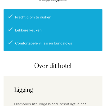
Privacy disclaimer
©
2026
, Travelworld
Prachtig om te duiken
Lekkere keuken
Comfortabele villa's en bungalows
Over dit hotel
Ligging
Diamonds Athuruga Island Resort ligt in het