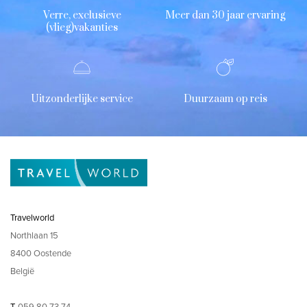
Verre, exclusieve
Meer dan 30 jaar ervaring
(vlieg)vakanties
Uitzonderlijke service
Duurzaam op reis
Travelworld
Northlaan 15
8400 Oostende
België
T
059 80 73 74