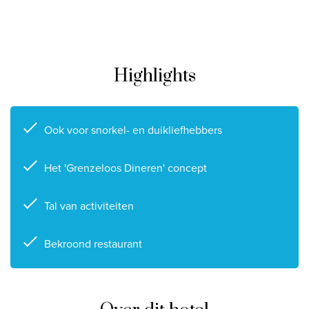
Privacy disclaimer
©
2026
, Travelworld
Highlights
Ook voor snorkel- en duikliefhebbers
Het 'Grenzeloos Dineren' concept
Tal van activiteiten
Bekroond restaurant