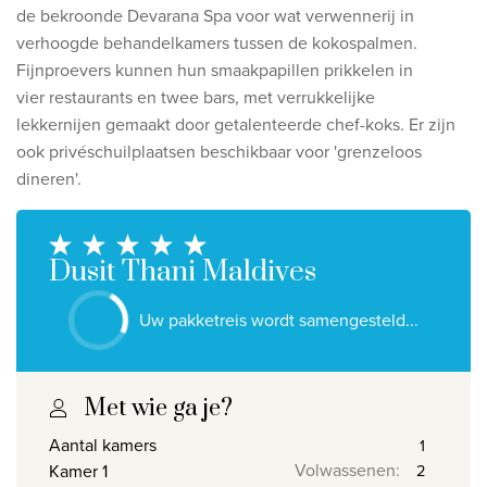
Ontdek onze thema's
de bekroonde Devarana
Spa voor wat verwennerij in
verhoogde behandelkamers tussen de
kokospalmen.
Huwelijksreis
Fijnproevers kunnen hun smaakpapillen prikkelen in
Adults only
vier
restaurants en twee bars, met verrukkelijke
lekkernijen
gemaakt door getalenteerde chef-koks. Er zijn
Luxury
ook privéschuilplaatsen beschikbaar voor '
grenzeloos
dineren'.
Bekijk alle thema's
De beste aanbiedingen
Dusit Thani Maldives
IKYK Malta
Uw pakketreis wordt samengesteld...
Dhigali Resort Maldives
SALT of Palmar Mauritius
Met wie ga je?
Bekijk alle promoties
Aantal kamers
Volwassenen
:
Kamer 1
Over Travelworld