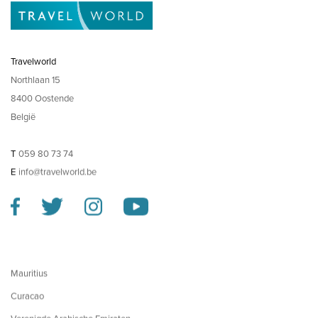
Travelworld
Northlaan 15
8400 Oostende
België
T
059 80 73 74
E
info@travelworld.be
Mauritius
Curacao