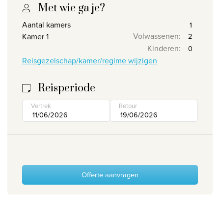
Met wie ga je?
Wie zijn wij
Aantal kamers
Waarom Travelworld
Volwassenen
:
Kamer 1
Onze bestemmingen
Kinderen
:
Reisgezelschap/kamer/regime wijzigen
Contacteer ons
Onze reiskantoren
Reisperiode
Nuttige links
Vertrek
Retour
Vacatures
Voorwaarden
Offerte aanvragen