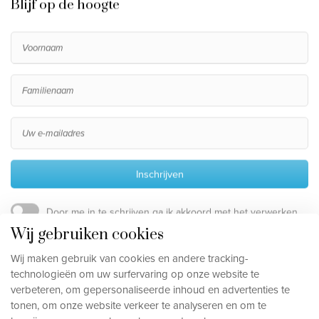
Blijf op de hoogte
Inschrijven
Door me in te schrijven ga ik akkoord met het verwerken
van mijn persoonsgegevens, die beschreven staan in de
Wij gebruiken cookies
privacy disclaimer
.
Wij maken gebruik van cookies en andere tracking-
technologieën om uw surfervaring op onze website te
verbeteren, om gepersonaliseerde inhoud en advertenties te
Privacy disclaimer
tonen, om onze website verkeer te analyseren en om te
Cookievoorkeuren aanpassen