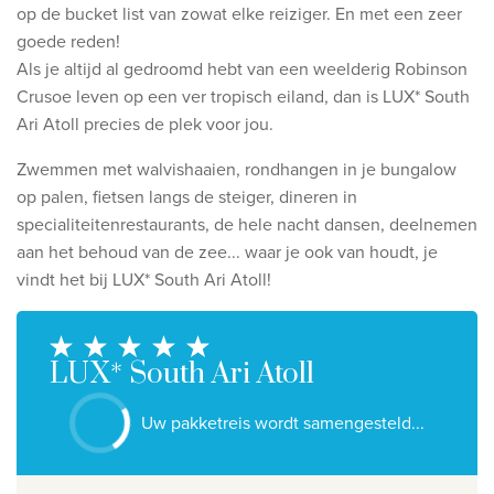
Ontdek onze thema's
op
de bucket list van zowat elke reiziger. En met een zeer
goede reden!
Huwelijksreis
Als je
altijd al gedroomd hebt van een weelderig Robinson
Adults only
Crusoe leven op een ver
tropisch eiland, dan is LUX* South
Ari Atoll precies de plek voor jou.
Luxury
Zwemmen met walvishaaien, rondhangen in je bungalow
Bekijk alle thema's
op palen,
fietsen langs de steiger, dineren in
specialiteitenrestaurants,
de hele nacht dansen, deelnemen
De beste aanbiedingen
aan het behoud van de zee...
waar je ook van houdt, je
vindt het bij LUX* South Ari Atoll!
IKYK Malta
Dhigali Resort Maldives
SALT of Palmar Mauritius
LUX* South Ari Atoll
Bekijk alle promoties
Uw pakketreis wordt samengesteld...
Over Travelworld