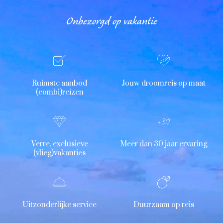
Onbezorgd op vakantie
Ruimste aanbod
Jouw droomreis op maat
(combi)reizen
Verre, exclusieve
Meer dan 30 jaar ervaring
(vlieg)vakanties
Uitzonderlijke service
Duurzaam op reis