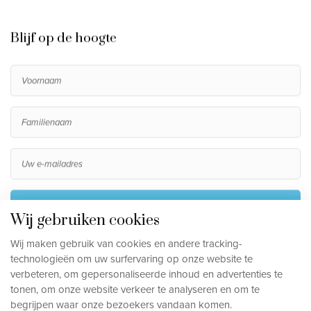
Blijf op de hoogte
Inschrijven
Wij gebruiken cookies
Door me in te schrijven ga ik akkoord met het verwerken
Wij maken gebruik van cookies en andere tracking-
van mijn persoonsgegevens, die beschreven staan in de
technologieën om uw surfervaring op onze website te
privacy disclaimer
.
verbeteren, om gepersonaliseerde inhoud en advertenties te
tonen, om onze website verkeer te analyseren en om te
begrijpen waar onze bezoekers vandaan komen.