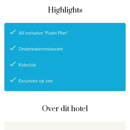
Highlights
Privacy disclaimer
©
2026
, Travelworld
All inclusive "Fushi Plan"
Onderwaterrestaurant
Kidsclub
Excursies op zee
Over dit hotel