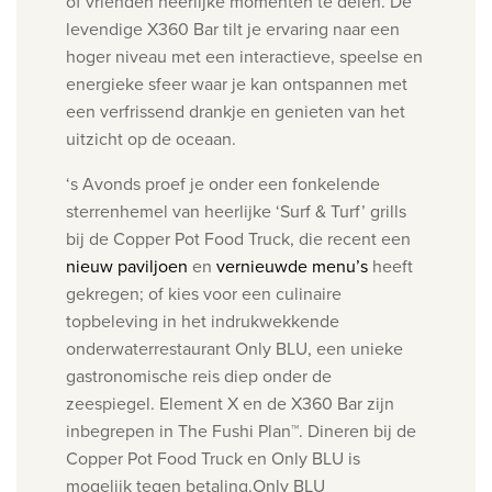
of vrienden heerlijke momenten te delen.
De
levendige X360 Bar tilt je ervaring naar een
hoger niveau met een interactieve, speelse en
energieke sfeer waar je kan ontspannen met
een verfrissend drankje en genieten van het
uitzicht op de oceaan.
‘s Avonds proef je onder een fonkelende
sterrenhemel van heerlijke ‘Surf & Turf’ grills
bij de Copper Pot Food Truck, die recent een
nieuw paviljoen
en
vernieuwde menu’s
heeft
gekregen; of kies voor een culinaire
topbeleving in het indrukwekkende
onderwaterrestaurant Only BLU, een unieke
gastronomische reis diep onder de
zeespiegel.
Element X en de X360 Bar zijn
inbegrepen in The Fushi Plan™. Dineren bij de
Copper Pot Food Truck en Only BLU is
mogelijk tegen betaling.
Only BLU