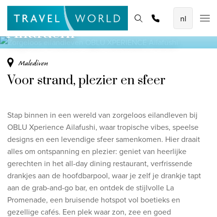
OBLU XPERIENCE
De mooiste vliegvakanties
Homepage
Bestemmingen
Thema's
Promoties
Offerte aanvragen
Ailafushi
Baoase Luxury Resort Curaçao
Lux* Grand Baie Resort Mauritius
Malediven
Constance Halaveli Maldives
Voor strand, plezier en sfeer
Bekijk alle vliegvakanties
Stap binnen in een wereld van zorgeloos eilandleven bij
Unieke rondreizen
OBLU Xperience Ailafushi, waar tropische vibes, speelse
8-daagse Emiraten Ontdekkingsreis
designs en een levendige sfeer samenkomen.
Hier draait
alles om ontspanning en plezier: geniet van heerlijke
Fly & Drive - Kleuren van Yucatan
gerechten in het all-day dining restaurant, verfrissende
Ontdekking Sri Lanka
drankjes aan de hoofdbarpool, waar je zelf je drankje tapt
aan de grab-and-go bar, en ontdek de stijlvolle La
Bekijk alle rondreizen
Promenade, een bruisende hotspot vol boetieks en
gezellige cafés.
Een plek waar zon, zee en goed