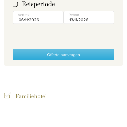
Reisperiode
Wie zijn wij
Vertrek
Retour
Waarom Travelworld
Onze bestemmingen
Contacteer ons
Onze reiskantoren
Offerte aanvragen
Nuttige links
Vacatures
Voorwaarden
Familiehotel