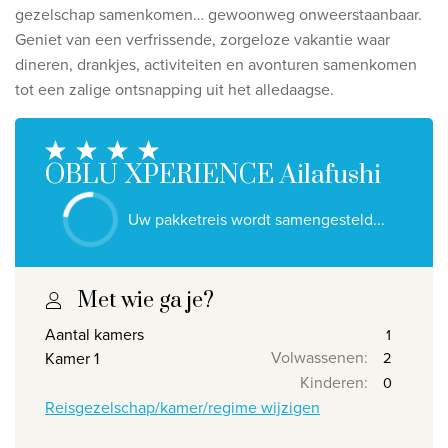
Ontdek onze thema's
gezelschap samenkomen… gewoonweg onweerstaanbaar.
Geniet van een verfrissende, zorgeloze vakantie waar
Huwelijksreis
dineren, drankjes, activiteiten en avonturen samenkomen
Adults only
tot een zalige ontsnapping uit het alledaagse.
Luxury
Bekijk alle thema's
OBLU XPERIENCE Ailafushi
De beste aanbiedingen
Uw pakketreis wordt samengesteld...
IKYK Malta
Dhigali Resort Maldives
Met wie ga je?
SALT of Palmar Mauritius
Aantal kamers
Volwassenen
:
Kamer 1
Bekijk alle promoties
Kinderen
:
Reisgezelschap/kamer/regime wijzigen
Over Travelworld