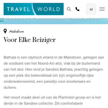
Droom Aan Het Rif
De mooiste vliegvakanties
Homepage
Bestemmingen
Thema's
Promoties
Offerte aanvragen
Sandies Bathala Maldives
Baoase Luxury Resort Curaçao
Lux* Grand Baie Resort Mauritius
Malediven
Constance Halaveli Maldives
Voor Elke Reiziger
Bekijk alle vliegvakanties
Bathala is een idyllisch eiland in de Malediven, gelegen aan
Unieke rondreizen
de oostkant van het Noord-Ari-atol, vlak bij de buitenrand
8-daagse Emiraten Ontdekkingsreis
van het atol. Hier vind je Sandies Bathala, prachtig gelegen
op een plek die bekendstaat om zijn ongelooflijk rijke
Fly & Drive - Kleuren van Yucatan
onderwaterwereld, een paradijs voor snorkelaars en
Ontdekking Sri Lanka
duikers.
Bekijk alle rondreizen
Het resort maakt deel uit van de Planhotel-groep en is het
derde in de Sandies-collectie. Dit comfortabele