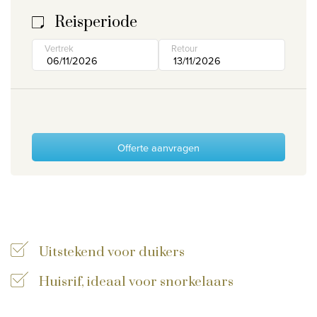
Reisperiode
Wie zijn wij
Waarom Travelworld
Vertrek
Retour
Onze bestemmingen
Contacteer ons
Onze reiskantoren
Offerte aanvragen
Nuttige links
Vacatures
Voorwaarden
Uitstekend voor duikers
Huisrif, ideaal voor snorkelaars