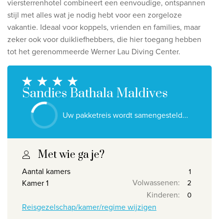
viersterrenhotel combineert een eenvoudige, ontspannen
Ontdek onze thema's
stijl met alles wat je nodig hebt voor een zorgeloze
Huwelijksreis
vakantie. Ideaal voor koppels, vrienden en families, maar
zeker ook voor duikliefhebbers, die hier toegang hebben
Adults only
tot het gerenommeerde Werner Lau Diving Center.
Luxury
Bekijk alle thema's
Sandies Bathala Maldives
De beste aanbiedingen
Uw pakketreis wordt samengesteld...
IKYK Malta
Dhigali Resort Maldives
Met wie ga je?
SALT of Palmar Mauritius
Aantal kamers
Volwassenen
:
Kamer 1
Bekijk alle promoties
Kinderen
:
Reisgezelschap/kamer/regime wijzigen
Over Travelworld