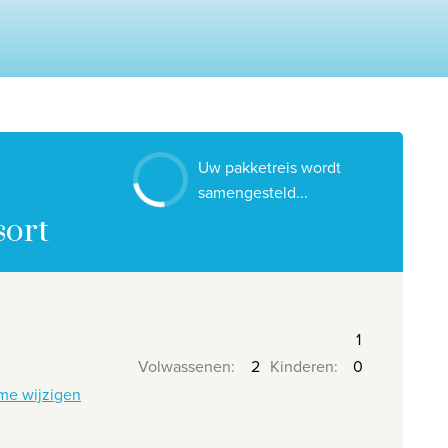
Contacteer ons
Onze reiskantoren
Nuttige links
Vacatures
Uw pakketreis wordt
Voorwaarden
samengesteld...
sort
Volwassenen
:
Kinderen
:
me wijzigen