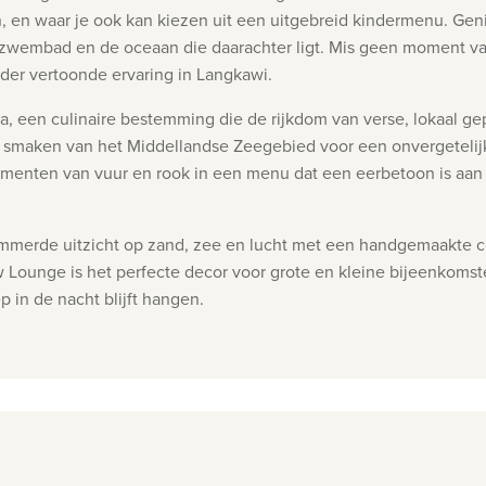
en, en waar je ook kan kiezen uit een uitgebreid kindermenu.
Geni
pzwembad en de oceaan die daarachter ligt. Mis geen moment van 
der vertoonde ervaring in Langkawi.
a, een culinaire bestemming die de rijkdom van verse, lokaal g
aken van het Middellandse Zeegebied voor een onvergetelijke 
menten van vuur en rook in een menu dat een eerbetoon is aan 
merde uitzicht op zand, zee en lucht met een handgemaakte coc
w Lounge is het perfecte decor voor grote en kleine bijeenkomst
p in de nacht blijft hangen.