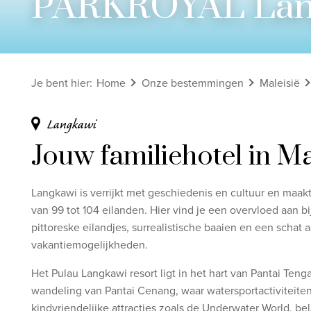
PARKROYAL Lang
Bekijk alle rondreizen
Ontdek onze thema's
Je bent hier
:
Home
Onze bestemmingen
Maleisië
Huwelijksreis
Adults only
Langkawi
Luxury
Jouw familiehotel in Ma
Bekijk alle thema's
Langkawi is verrijkt met geschiedenis en cultuur en maak
van 99 tot 104 eilanden. Hier vind je een overvloed aan b
pittoreske eilandjes, surrealistische baaien en een scha
vakantiemogelijkheden.
Het Pulau Langkawi resort ligt in het hart van Pantai Teng
wandeling van Pantai Cenang, waar watersportactiviteiten
kindvriendelijke attracties zoals de Underwater World, bel