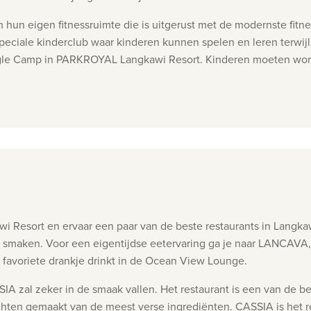
 hun eigen fitnessruimte die is uitgerust met de modernste fitne
peciale kinderclub waar kinderen kunnen spelen en leren terwi
ungle Camp in PARKROYAL Langkawi Resort.
Kinderen moeten word
awi Resort en ervaar een paar van de beste restaurants in Langka
e smaken. Voor een eigentijdse eetervaring ga je naar LANCAVA,
je favoriete drankje drinkt in de Ocean View Lounge.
SIA zal zeker in de smaak vallen. Het restaurant is een van de 
chten gemaakt van de meest verse ingrediënten. CASSIA is het r