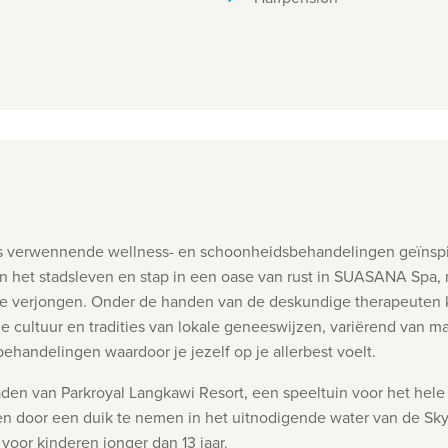
verwennende wellness- en schoonheidsbehandelingen geïnspiree
in het stadsleven en stap in een oase van rust in SUASANA Spa
te verjongen.
Onder de handen van de deskundige therapeuten 
 de cultuur en tradities van lokale geneeswijzen, variërend van 
andelingen waardoor je jezelf op je allerbest voelt.
en van Parkroyal Langkawi Resort, een speeltuin voor het hele
pen door een duik te nemen in het uitnodigende water van de Sk
 voor kinderen jonger dan 13 jaar.