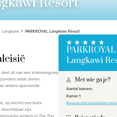
kawi Resort
Langkawi
PARKROYAL Langkawi Resort
PARKROYAL
leisië
Langkawi Re
t deel uit van een eilandengroep
ijzondere wilde dieren,
Met wie ga je?
Privacy disclaimer
©
2026
, Travelworld
t aan andere spannende
Aantal kamers
Kamer 1
ah, op slechts een korte
Reisgezelschap/kamer/regi
 beschikbaar zijn,
astingvrije winkels in The Zon