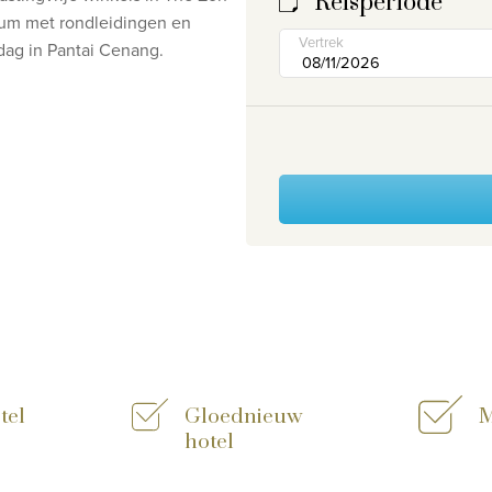
Reisperiode
eum met rondleidingen en
Vertrek
ag in Pantai Cenang.
tel
Gloednieuw
M
hotel