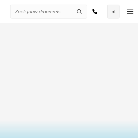
Offerte aanvragen
De beste
aanbiedingen
IKYK Malta
Dhigali Resort Maldives
SALT of Palmar Mauritius
Bekijk alle promoties
Over Travelworld
Wie zijn wij
Waarom Travelworld
Onze bestemmingen