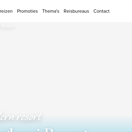
ies
reizen
Promoties
Thema's
Reisbureaus
Contact
ern resort