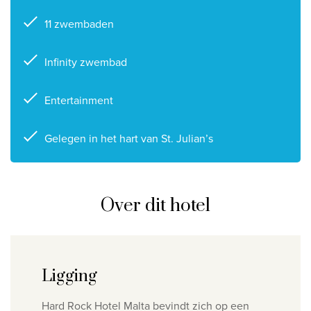
Privacy disclaimer
11 zwembaden
©
2026
, Travelworld
Infinity zwembad
Entertainment
Gelegen in het hart van St. Julian’s
Over dit hotel
Ligging
Hard Rock Hotel Malta bevindt zich op een