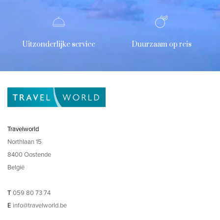
Uitzonderlijke service
Duurzaam op reis
Travelworld
Northlaan 15
8400 Oostende
België
T
059 80 73 74
E
info@travelworld.be