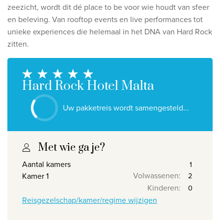
Ontdek onze thema's
zeezicht, wordt dit dé place to be voor wie houdt van sfeer
en beleving. Van rooftop events en live performances tot
Huwelijksreis
unieke experiences die helemaal in het DNA van Hard Rock
Adults only
zitten.
Luxury
Bekijk alle thema's
Hard Rock Hotel Malta
De beste aanbiedingen
Uw pakketreis wordt samengesteld...
IKYK Malta
Dhigali Resort Maldives
Met wie ga je?
SALT of Palmar Mauritius
Aantal kamers
Volwassenen
:
Kamer 1
Bekijk alle promoties
Kinderen
:
Reisgezelschap/kamer/regime wijzigen
Over Travelworld