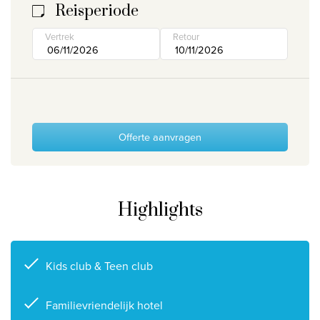
Reisperiode
Wie zijn wij
Vertrek
Retour
Waarom Travelworld
Onze bestemmingen
Contacteer ons
Onze reiskantoren
Offerte aanvragen
Nuttige links
Vacatures
Highlights
Voorwaarden
Kids club & Teen club
Familievriendelijk hotel