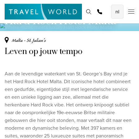
Where music meets luxury
De mooiste vliegvakanties
Homepage
Bestemmingen
Thema's
Offerte aanvragen
Promoties
Hard Rock Hotel Malta
Baoase Luxury Resort Curaçao
Lux* Grand Baie Resort Mauritius
Malta - St. Julian's
Constance Halaveli Maldives
Leven op jouw tempo
Bekijk alle vliegvakanties
Aan de levendige waterkant van St. George’s Bay vind je
Unieke rondreizen
het Hard Rock Hotel Malta. Dit iconische hotel combineert
8-daagse Emiraten Ontdekkingsreis
een gedurfde, eigentijdse stijl met legendarische service
en een unieke ligging aan zee, allemaal met die
Fly & Drive - Kleuren van Yucatan
herkenbare Hard Rock vibe.
Het ontwerp knipoogt subtiel
Ontdekking Sri Lanka
naar de oorspronkelijke 19e-eeuwse Britse militaire
gebouwen die hier ooit stonden, maar vertaalt dit naar een
Bekijk alle rondreizen
moderne en dynamische beleving.
Met 397 kamers en
suites, waaronder 25 luxueuze suites met panoramisch