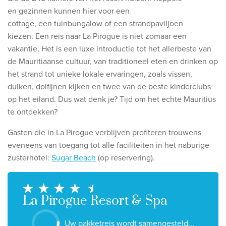
Ontdek onze thema's
en
gezinnen kunnen hier voor een
cottage,
een
tuinbungalow of een
strandpaviljoen
Huwelijksreis
kiezen.
Een reis naar La Pirogue is niet zomaar een
Adults only
vakantie. Het is een luxe introductie tot het allerbeste van
Luxury
de Mauritiaanse cultuur, van traditioneel eten en drinken op
het strand tot unieke lokale ervaringen, zoals vissen,
Bekijk alle thema's
duiken, dolfijnen kijken en twee van de beste kinderclubs
op het eiland.
Dus wat denk je? Tijd om het echte Mauritius
De beste aanbiedingen
te ontdekken?
Gasten die in La Pirogue verblijven profiteren trouwens
IKYK Malta
eveneens van
toegang tot alle faciliteiten in het
naburige
Dhigali Resort Maldives
zusterhotel:
Sugar Beach
(op reservering).
SALT of Palmar Mauritius
Bekijk alle promoties
La Pirogue Resort & Spa
Over Travelworld
Uw pakketreis wordt samengesteld...