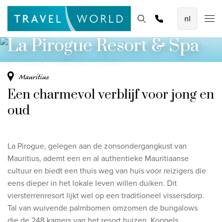
Ontdek het échte Mauritius: luxe, rust en
De mooiste vliegvakanties
Homepage
Bestemmingen
Thema's
Offerte aanvragen
Promoties
lokale charme in overvloed
Baoase Luxury Resort Curaçao
La Pirogue Resort & Spa
Lux* Grand Baie Resort Mauritius
Constance Halaveli Maldives
Mauritius
Een charmevol verblijf voor jong en
Bekijk alle vliegvakanties
oud
Unieke rondreizen
8-daagse Emiraten Ontdekkingsreis
La Pirogue, gelegen aan de
zonsondergangkust van
Fly & Drive - Kleuren van Yucatan
Mauritius, ademt een en al authentieke
Mauritiaanse
cultuur en biedt
een thuis weg van huis voor
reizigers die
Ontdekking Sri Lanka
eens
dieper in het lokale leven willen duiken. Di
t
viersterrenresort lijkt wel op
een traditioneel vissersdorp.
Bekijk alle rondreizen
Tal van wuivende palmbomen omzomen de
bungalows
die
de 248 kamers van het resort huizen. Koppels