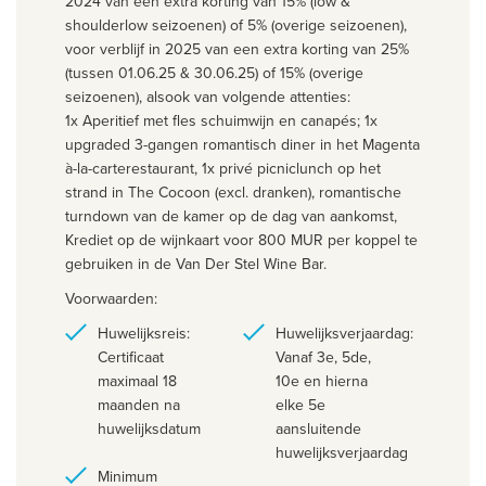
2024 van een extra korting van 15% (low &
shoulderlow seizoenen) of 5% (overige seizoenen),
voor verblijf in 2025 van een extra korting van 25%
(tussen 01.06.25 & 30.06.25) of 15% (overige
seizoenen), alsook van volgende attenties:
1x Aperitief met fles schuimwijn en canapés; 1x
upgraded 3-gangen romantisch diner in het Magenta
à-la-carterestaurant, 1x privé picniclunch op het
strand in The Cocoon (excl. dranken), romantische
turndown van de kamer op de dag van aankomst,
Krediet op de wijnkaart voor 800 MUR per koppel te
gebruiken in de Van Der Stel Wine Bar.
Voorwaarden:
Huwelijksreis:
Huwelijksverjaardag:
Certificaat
Vanaf 3e, 5de,
maximaal 18
10e en hierna
maanden na
elke 5e
huwelijksdatum
aansluitende
huwelijksverjaardag
Minimum