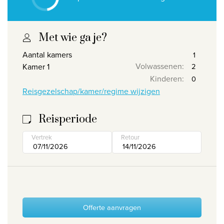
Wie zijn wij
Waarom Travelworld
Met wie ga je?
Onze bestemmingen
Aantal kamers
Contacteer ons
Volwassenen
:
Kamer 1
Kinderen
:
Onze reiskantoren
Reisgezelschap/kamer/regime wijzigen
Nuttige links
Reisperiode
Vacatures
Vertrek
Retour
Voorwaarden
Offerte aanvragen