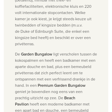
(betalend), minibar met thee- en
koffiefaciliteiten, elektronische kluis en 220
volt internationale stopcontacten.
Welke
kamer je ook kiest, je krijgt steeds keuze uit
twinbedden of kingsize bedden (m.u.v.
de Duke of Edinburgh Suite, die enkel een
kingsize bed heeft) en
beschikt er over een
privéterras.
De
Garden Bungalow
ligt verscholen tussen de
kokospalmen en heeft een badkamer met een
aparte douche en bad, plus een bemeubeld
privéterras dat zich perfect leent om te
ontspannen met een verfrissend drankje in de
hand.
In een
Premium Garden Bungalow
geniet je bovendien nog eens van een
prachtig uitzicht op zee.
De
Beach
Pavilion
heeft een moderne badkamer met
een apart bad en douche, een bemeubeld