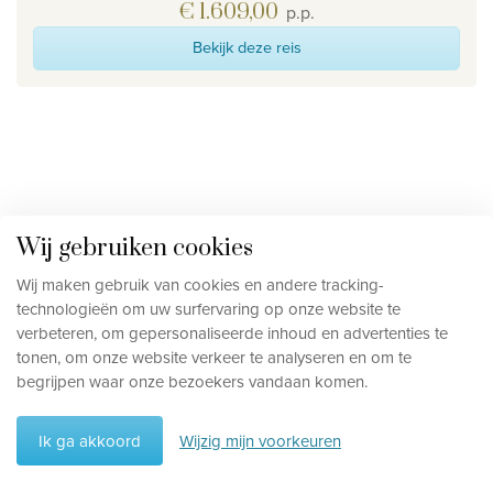
€ 1.609,00
p.p.
Bekijk deze reis
Vraag een offerte aan
Wij gebruiken cookies
Vraag een offerte aan en onze reisspecialisten bezorgen je
Wij maken gebruik van cookies en andere tracking-
zo snel mogelijk een vrijblijvende prijsofferte, volledig op
technologieën om uw surfervaring op onze website te
verbeteren, om gepersonaliseerde inhoud en advertenties te
jouw maat.
Hoe meer info je ons bezorgt, hoe beter we de
tonen, om onze website verkeer te analyseren en om te
offerte kunnen afstemmen op jouw verwachtingen.
begrijpen waar onze bezoekers vandaan komen.
Mr
Ik ga akkoord
Wijzig mijn voorkeuren
Mw