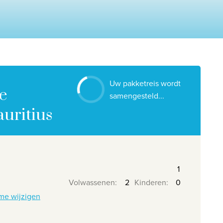
Contacteer ons
Onze reiskantoren
Nuttige links
Vacatures
Uw pakketreis wordt
Voorwaarden
e
samengesteld...
uritius
Volwassenen
:
Kinderen
:
me wijzigen