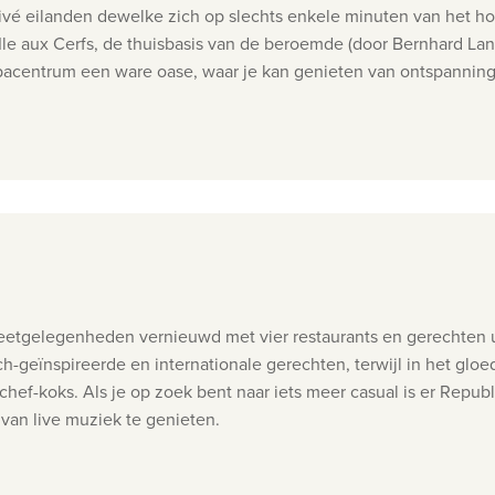
ivé eilanden dewelke zich op slechts enkele minuten van het hot
 Ile aux Cerfs, de thuisbasis van de beroemde (door Bernhard La
spacentrum een ware oase, waar je kan genieten van ontspanni
e eetgelegenheden vernieuwd met vier restaurants en gerechten u
sch-geïnspireerde en internationale gerechten, terwijl in het gl
f-koks. Als je op zoek bent naar iets meer casual is er Republi
van live muziek te genieten.