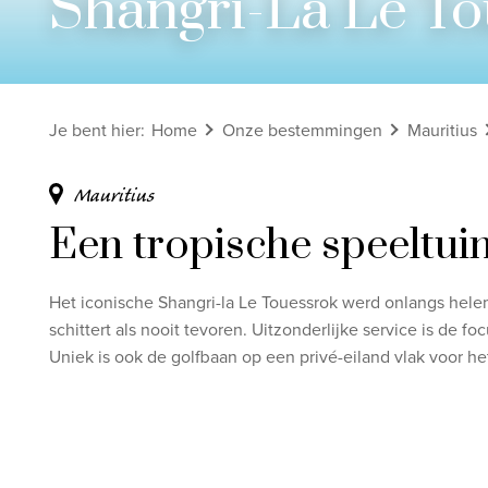
Shangri-La Le To
Bekijk alle rondreizen
Ontdek onze thema's
Je bent hier
:
Home
Onze bestemmingen
Mauritius
Huwelijksreis
Adults only
Mauritius
Luxury
Een tropische speeltuin
Bekijk alle thema's
Het iconische Shangri-la Le Touessrok werd onlangs hele
schittert als nooit tevoren. Uitzonderlijke service is de foc
Uniek is ook de golfbaan op een privé-eiland vlak voor he