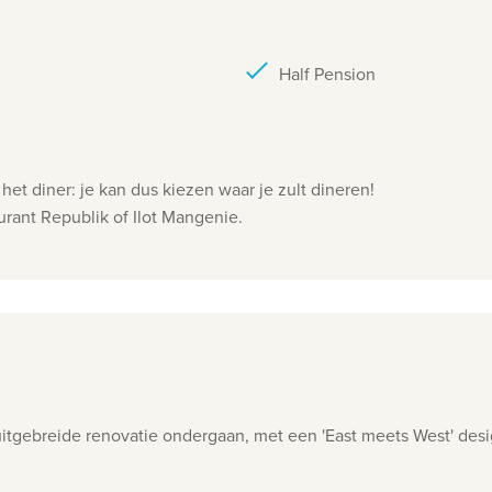
Half Pension
et diner: je kan dus kiezen waar je zult dineren!
urant Republik of Ilot Mangenie.
uitgebreide renovatie ondergaan, met een 'East meets West' des