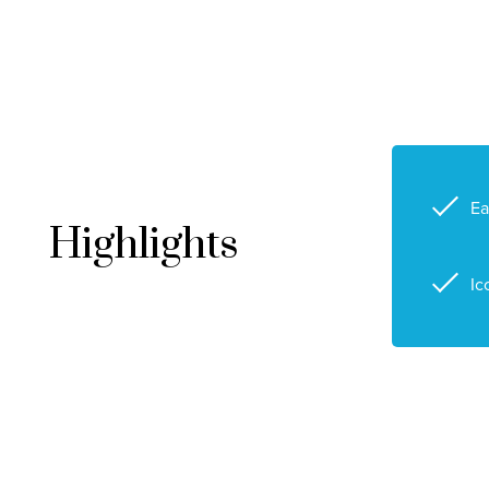
Ea
Highlights
Ic