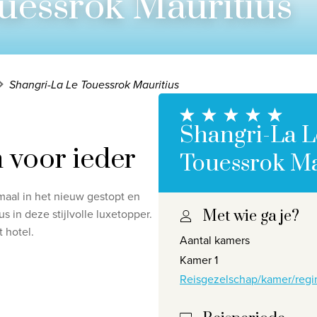
uessrok Mauritius
Shangri-La Le Touessrok Mauritius
Shangri-La L
 voor ieder
Touessrok Ma
maal in het nieuw gestopt en
us in deze stijlvolle luxetopper.
Met wie ga je?
Privacy disclaimer
©
2026
, Travelworld
t hotel.
Aantal kamers
Kamer 1
Reisgezelschap/kamer/regi