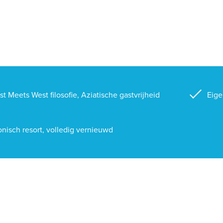
st Meets West filosofie, Aziatische gastvrijheid
Eige
onisch resort, volledig vernieuwd