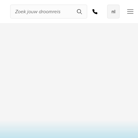
Offerte aanvragen
De beste
aanbiedingen
IKYK Malta
Dhigali Resort Maldives
SALT of Palmar Mauritius
Bekijk alle promoties
Over Travelworld
Wie zijn wij
Waarom Travelworld
Onze bestemmingen