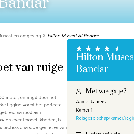
 Bandar
uscat en omgeving
Hilton Muscat Al Bandar
Hilton Musca
oet van ruige
Bandar
Met wie ga je?
Privacy disclaimer
©
2026
, Travelworld
500 meter, omringd door het
Aantal kamers
ke ligging vormt het perfecte
Kamer 1
itgebreid aanbod aan
Reisgezelschap/kamer/regi
ss- en eventmogelijkheden, is
 professionals. Je geniet er van