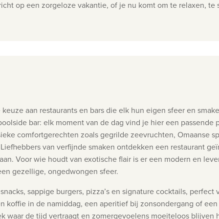
richt op een zorgeloze vakantie, of je nu komt om te relaxen, t
me keuze aan restaurants en bars die elk hun eigen sfeer en smak
poolside bar: elk moment van de dag vind je hier een passende pl
assieke comfortgerechten zoals gegrilde zeevruchten, Omaanse sp
.
Liefhebbers van verfijnde smaken ontdekken een restaurant geïn
taan. Voor wie houdt van exotische flair is er een modern en le
 een gezellige, ongedwongen sfeer.
nacks, sappige burgers, pizza’s en signature cocktails, perfect
 koffie in de namiddag, een aperitief bij zonsondergang of een 
ek waar de tijd vertraagt en zomergevoelens moeiteloos blijven