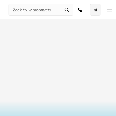
Offerte aanvragen
De beste
aanbiedingen
IKYK Malta
Dhigali Resort Maldives
SALT of Palmar Mauritius
Bekijk alle promoties
Over Travelworld
Wie zijn wij
Waarom Travelworld
Onze bestemmingen