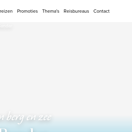
ies
reizen
Promoties
Thema's
Reisbureaus
Contact
n berg en zee