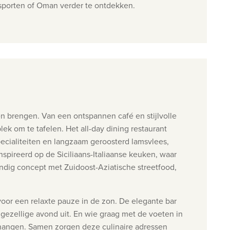
e sporten of Oman verder te ontdekken.
en brengen. Van een ontspannen café en stijlvolle
ek om te tafelen. Het all-day dining restaurant
ecialiteiten en langzaam geroosterd lamsvlees,
spireerd op de Siciliaans-Italiaanse keuken, waar
vendig concept met Zuidoost-Aziatische streetfood,
 voor een relaxte pauze in de zon. De elegante bar
gezellige avond uit. En wie graag met de voeten in
 hangen.
Samen zorgen deze culinaire adressen