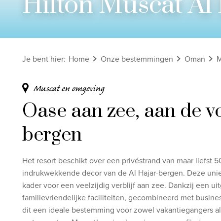
Hilton Muscat Al
Bekijk alle rondreizen
Ontdek onze thema's
Je bent hier
:
Home
Onze bestemmingen
Oman
M
Huwelijksreis
Adults only
Muscat en omgeving
Luxury
Oase aan zee, aan de v
Bekijk alle thema's
bergen
Het resort beschikt over een privéstrand van maar liefst 
indrukwekkende decor van de Al Hajar-bergen. Deze unie
kader voor een veelzijdig verblijf aan zee. Dankzij een u
familievriendelijke faciliteiten, gecombineerd met busine
dit een ideale bestemming voor zowel vakantiegangers als