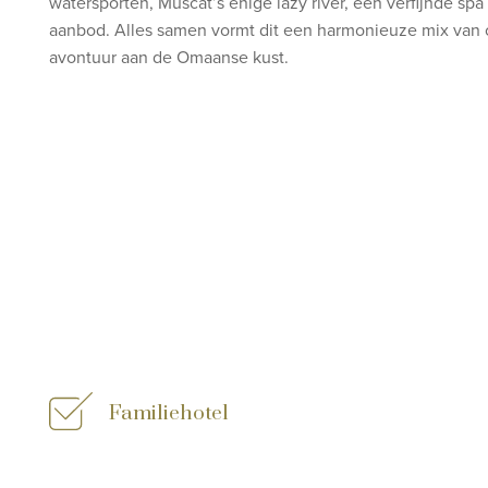
watersporten, Muscat’s enige lazy river, een verfijnde spa
aanbod. Alles samen vormt dit een harmonieuze mix van 
avontuur aan de Omaanse kust.
Familiehotel