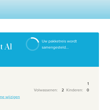
Contacteer ons
Onze reiskantoren
Nuttige links
Vacatures
Uw pakketreis wordt
Voorwaarden
t Al
samengesteld...
Volwassenen
:
Kinderen
:
me wijzigen