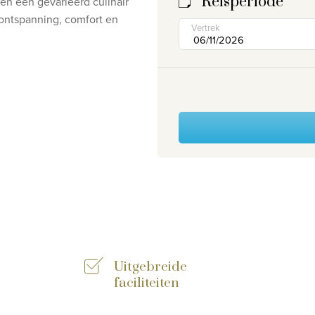
Reisperiode
 en een gevarieerd culinair
ontspanning, comfort en
Vertrek
Uitgebreide
faciliteiten