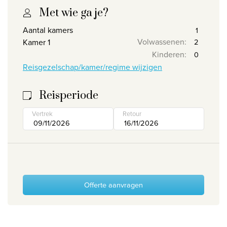
Met wie ga je?
Wie zijn wij
Aantal kamers
Waarom Travelworld
Volwassenen
:
Kamer 1
Onze bestemmingen
Kinderen
:
Contacteer ons
Reisgezelschap/kamer/regime wijzigen
Onze reiskantoren
Reisperiode
Nuttige links
Vertrek
Retour
Vacatures
Voorwaarden
Offerte aanvragen