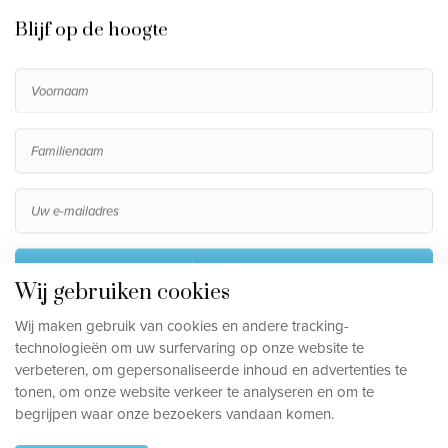
Blijf op de hoogte
Inschrijven
Wij gebruiken cookies
Door me in te schrijven ga ik akkoord met het verwerken
Wij maken gebruik van cookies en andere tracking-
van mijn persoonsgegevens, die beschreven staan in de
technologieën om uw surfervaring op onze website te
privacy disclaimer
.
verbeteren, om gepersonaliseerde inhoud en advertenties te
tonen, om onze website verkeer te analyseren en om te
begrijpen waar onze bezoekers vandaan komen.
Privacy disclaimer