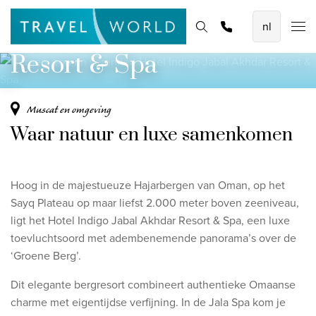
Bergen, zon en sereniteit
De mooiste vliegvakanties
Homepage
Bestemmingen
Thema's
Offerte aanvragen
Promoties
Hotel Indigo Jabal Akhdar
Baoase Luxury Resort Curaçao
Resort & Spa
Lux* Grand Baie Resort Mauritius
Constance Halaveli Maldives
Muscat en omgeving
Waar natuur en luxe samenkomen
Bekijk alle vliegvakanties
Unieke rondreizen
Hoog in de majestueuze Hajarbergen van Oman, op het
8-daagse Emiraten Ontdekkingsreis
Sayq Plateau op maar liefst 2.000 meter boven zeeniveau,
ligt het Hotel Indigo Jabal Akhdar Resort & Spa, een luxe
Fly & Drive - Kleuren van Yucatan
toevluchtsoord met adembenemende panorama’s over de
Ontdekking Sri Lanka
‘Groene Berg’.
Bekijk alle rondreizen
Dit elegante bergresort combineert authentieke Omaanse
charme met eigentijdse verfijning. In de Jala Spa kom je