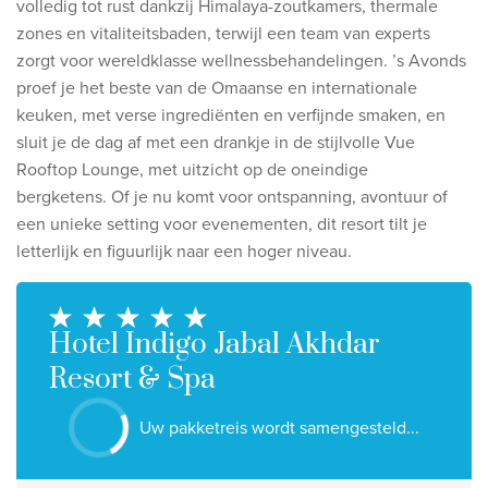
volledig tot rust dankzij Himalaya-zoutkamers, thermale
Ontdek onze thema's
zones en vitaliteitsbaden, terwijl een team van experts
Huwelijksreis
zorgt voor wereldklasse wellnessbehandelingen.
’s Avonds
proef je het beste van de Omaanse en internationale
Adults only
keuken, met verse ingrediënten en verfijnde smaken, en
Luxury
sluit je de dag af met een drankje in de stijlvolle Vue
Rooftop Lounge, met uitzicht op de oneindige
Bekijk alle thema's
bergketens.
Of je nu komt voor ontspanning, avontuur of
een unieke setting voor evenementen, dit resort tilt je
De beste aanbiedingen
letterlijk en figuurlijk naar een hoger niveau.
IKYK Malta
Dhigali Resort Maldives
Hotel Indigo Jabal Akhdar
SALT of Palmar Mauritius
Resort & Spa
Bekijk alle promoties
Uw pakketreis wordt samengesteld...
Over Travelworld