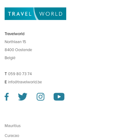
Travelworld
Northlaan 15
8400 Oostende
België
T
059 80 73 74
E
info@travelworld.be
Mauritius
Curacao