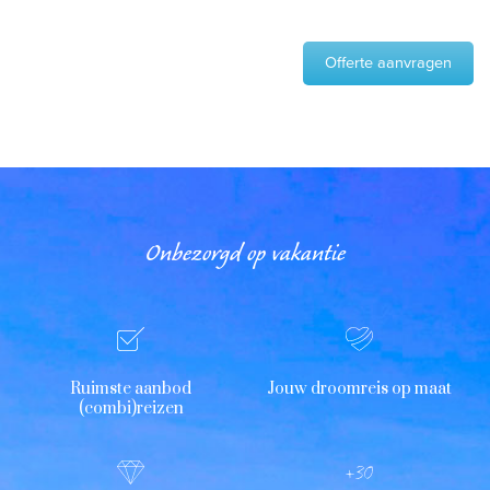
Offerte aanvragen
Onbezorgd op vakantie
Ruimste aanbod
Jouw droomreis op maat
(combi)reizen