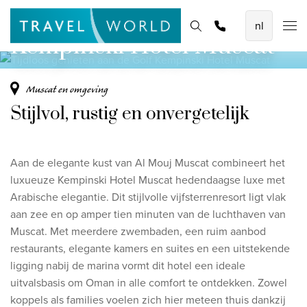
Tijdloos genieten aan de Golf
De mooiste vliegvakanties
Homepage
Bestemmingen
Thema's
Offerte aanvragen
Promoties
Kempinski Hotel Muscat
Baoase Luxury Resort Curaçao
Lux* Grand Baie Resort Mauritius
Muscat en omgeving
Constance Halaveli Maldives
Stijlvol, rustig en onvergetelijk
Bekijk alle vliegvakanties
Aan de elegante kust van Al Mouj Muscat combineert het
Unieke rondreizen
luxueuze Kempinski Hotel Muscat hedendaagse luxe met
8-daagse Emiraten Ontdekkingsreis
Arabische elegantie. Dit stijlvolle vijfsterrenresort ligt vlak
aan zee en op amper tien minuten van de luchthaven van
Fly & Drive - Kleuren van Yucatan
Muscat. Met meerdere zwembaden, een ruim aanbod
Ontdekking Sri Lanka
restaurants, elegante kamers en suites en een uitstekende
ligging nabij de marina vormt dit hotel een ideale
Bekijk alle rondreizen
uitvalsbasis om Oman in alle comfort te ontdekken. Zowel
koppels als families voelen zich hier meteen thuis dankzij