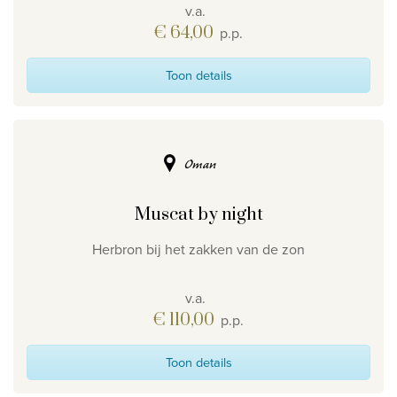
v.a.
€ 64,00
p.p.
Toon details
Oman
Muscat by night
Herbron bij het zakken van de zon
v.a.
€ 110,00
p.p.
Toon details