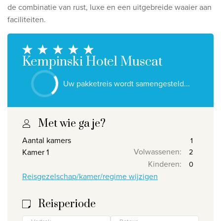
Ontdek onze thema's
de combinatie van rust, luxe en een uitgebreide waaier aan
faciliteiten.
Huwelijksreis
Adults only
Luxury
Kempinski Hotel Muscat
Bekijk alle thema's
Uw pakketreis wordt samengesteld...
De beste aanbiedingen
Met wie ga je?
IKYK Malta
Aantal kamers
Dhigali Resort Maldives
Volwassenen
:
Kamer 1
SALT of Palmar Mauritius
Kinderen
:
Reisgezelschap/kamer/regime wijzigen
Bekijk alle promoties
Reisperiode
Over Travelworld