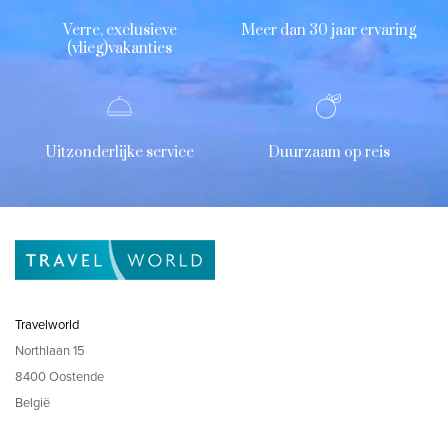
Verre, exclusieve
Meer dan 30 jaar ervaring
(vlieg)vakanties
Uitzonderlijke service
Duurzaam op reis
Travelworld
Northlaan 15
8400 Oostende
België