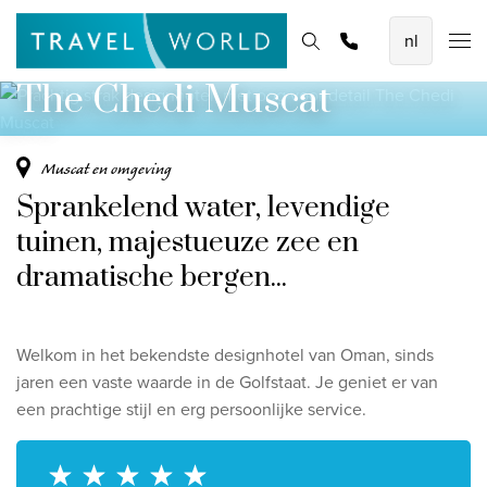
Prachtig strak designhotel, met oog voor
De mooiste vliegvakanties
Homepage
Bestemmingen
Thema's
Offerte aanvragen
Promoties
detail
Baoase Luxury Resort Curaçao
The Chedi Muscat
Lux* Grand Baie Resort Mauritius
Constance Halaveli Maldives
Muscat en omgeving
Sprankelend water, levendige
Bekijk alle vliegvakanties
tuinen, majestueuze zee en
Unieke rondreizen
dramatische bergen...
8-daagse Emiraten Ontdekkingsreis
Fly & Drive - Kleuren van Yucatan
Welkom in het bekendste designhotel van Oman, sinds
Ontdekking Sri Lanka
jaren een vaste waarde in de Golfstaat. Je geniet er van
een prachtige stijl en erg persoonlijke service.
Bekijk alle rondreizen