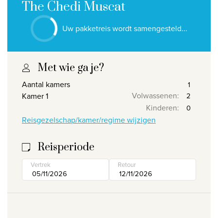
Ontdek onze thema's
The Chedi Muscat
Huwelijksreis
Uw pakketreis wordt samengesteld...
Adults only
Luxury
Met wie ga je?
Bekijk alle thema's
Aantal kamers
Volwassenen
:
Kamer 1
De beste aanbiedingen
Kinderen
:
Reisgezelschap/kamer/regime wijzigen
IKYK Malta
Dhigali Resort Maldives
Reisperiode
SALT of Palmar Mauritius
Vertrek
Retour
Bekijk alle promoties
Over Travelworld