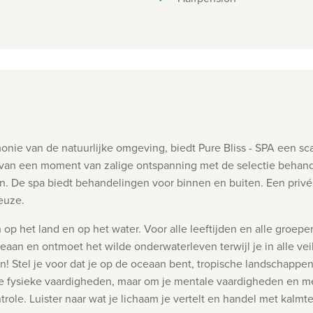
nie van de natuurlijke omgeving, biedt Pure Bliss - SPA een sca
van een moment van zalige ontspanning met de selectie behand
en.
De spa biedt behandelingen voor binnen en buiten. Een privé
euze.
n op het land en op het water. Voor alle leeftijden en alle groep
aan en ontmoet het wilde onderwaterleven terwijl je in alle vei
! Stel je voor dat je op de oceaan bent, tropische landschappe
 je fysieke vaardigheden, maar om je mentale vaardigheden en men
role. Luister naar wat je lichaam je vertelt en handel met kalm