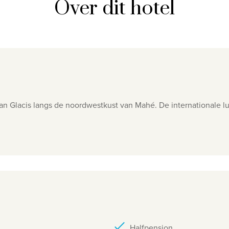
Over dit hotel
van Glacis
langs de noordwestkust van Mahé. De i
nternationale l
Halfpension