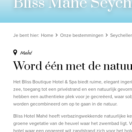
Bliss Mahe Seych
Bekijk alle rondreizen
Ontdek onze thema's
Je bent hier
:
Home
Onze bestemmingen
Seychelle
Huwelijksreis
Adults only
Mahé
Luxury
Word één met de natuu
Bekijk alle thema's
Het Bliss Boutique Hotel & Spa
biedt ruime, elegant inger
zee, toegang tot een privéstrand en een natuurlijk gevo
hebben een authentieke plek voor je gecreëerd, waar so
worden gecombineerd om op te gaan in de natuur.
Bliss Hotel Mahé heeft verbazingwekkende natuurlijke k
groene vegetatie van de heuvel waar het zwembad ligt. V
hotel waar een ongerept wit zandstrand zich voor het hote