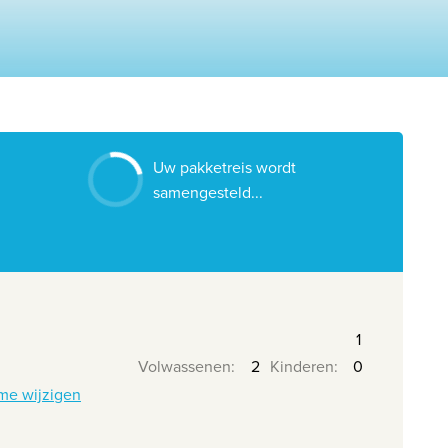
Contacteer ons
Onze reiskantoren
Nuttige links
Vacatures
Uw pakketreis wordt
Voorwaarden
samengesteld...
Volwassenen
:
Kinderen
:
me wijzigen