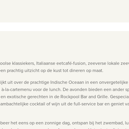
olse klassiekers, Italiaanse eetcafé-fusion, zeeverse lokale zeev
een prachtig uitzicht op de kust tot dineren op maat.
kijkt uit over de prachtige Indische Oceaan in een onvergetelij
à-la-cartemenu voor de lunch. De avonden bieden een ander spe
 en exotische gerechten in de Rockpool Bar and Grille. Gespecial
bachtelijke cocktail of wijn uit de full-service bar en geniet van
beer het eens op een zonnige dag, ontspan bij het zwembad, lui