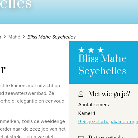
elles
n
Mahé
Bliss Mahe Seychelles
Bliss Mahe
r
Seychelles
ichte
kamers met uitzicht op
rmd
zeewaterzwembad.
Ze
Met wie ga je?
Privacy disclaimer
©
2026
, Travelworld
berheid, elegantie en eenvoud
Aantal kamers
Kamer 1
enmerken, zoals de weelderige
Reisgezelschap/kamer/regi
erder naar de zeezijde van het
l uitstrekt.
Laten we niet