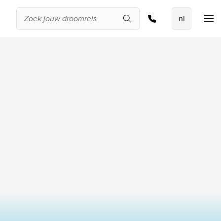
Offerte aanvragen
De beste
aanbiedingen
IKYK Malta
Dhigali Resort Maldives
SALT of Palmar Mauritius
Bekijk alle promoties
Over Travelworld
Wie zijn wij
Waarom Travelworld
Onze bestemmingen