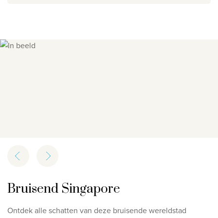
Privacy disclaimer
©
2026
, Travelworld
Slide 1 of 4
Bruisend Singapore
Ontdek alle schatten van deze bruisende wereldstad