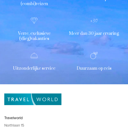
(combi)reizen
Verre, exclusieve
Meer dan 30 jaar ervaring
(vlieg)vakanties
Uitzonderlijke service
Duurzaam op reis
Travelworld
Northlaan 15