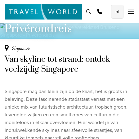
Beleef de schoonheid van deze wereldstad
De mooiste vliegvakanties
Homepage
Bestemmingen
Thema's
Offerte aanvragen
Promoties
Bruisend Singapore -
Baoase Luxury Resort Curaçao
Privérondreis
Lux* Grand Baie Resort Mauritius
Constance Halaveli Maldives
Singapore
Van skyline tot strand: ontdek
Bekijk alle vliegvakanties
veelzijdig Singapore
Unieke rondreizen
8-daagse Emiraten Ontdekkingsreis
Singapore mag dan klein zijn op de kaart, het is groots in
Fly & Drive - Kleuren van Yucatan
beleving. Deze fascinerende stadsstaat verrast met een
unieke mix van futuristische architectuur, tropisch groen,
Ontdekking Sri Lanka
levendige wijken en een smeltkroes van culturen die
moeiteloos in elkaar overvloeien. Hier wandel je van
Bekijk alle rondreizen
indrukwekkende skylines naar sfeervolle straatjes, van
kleurrijke tempels naar stijlvolle rooftopbars.