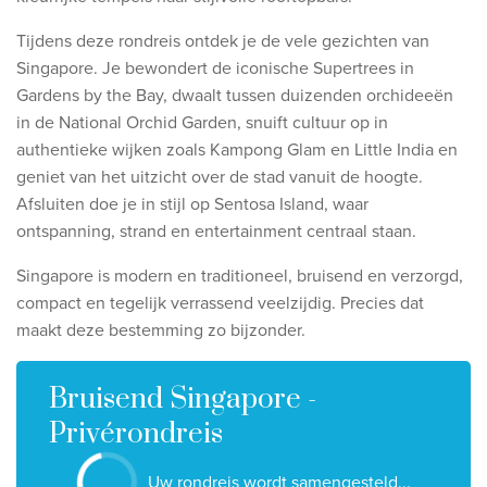
Ontdek onze thema's
Tijdens deze rondreis ontdek je de vele gezichten van
Huwelijksreis
Singapore. Je bewondert de iconische Supertrees in
Adults only
Gardens by the Bay, dwaalt tussen duizenden orchideeën
in de National Orchid Garden, snuift cultuur op in
Luxury
authentieke wijken zoals Kampong Glam en Little India en
geniet van het uitzicht over de stad vanuit de hoogte.
Bekijk alle thema's
Afsluiten doe je in stijl op Sentosa Island, waar
ontspanning, strand en entertainment centraal staan.
De beste aanbiedingen
Singapore is modern en traditioneel, bruisend en verzorgd,
IKYK Malta
compact en tegelijk verrassend veelzijdig. Precies dat
Dhigali Resort Maldives
maakt deze bestemming zo bijzonder.
SALT of Palmar Mauritius
Bruisend Singapore -
Bekijk alle promoties
Privérondreis
Over Travelworld
Uw rondreis wordt samengesteld...