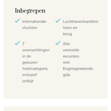
Inbegrepen
Internationale
Luchthaventransfers
vluchten
heen en
terug
7
Alle
overnachtingen
vermelde
in de
excursies
gekozen
met
hotelcategorie,
Engelssprekende
inclusief
gids
ontbijt