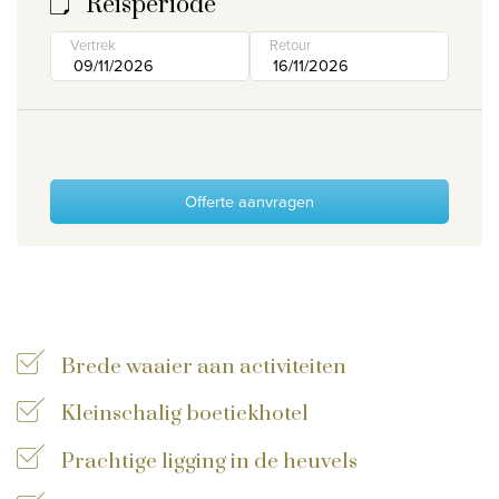
Reisperiode
Wie zijn wij
Vertrek
Retour
Waarom Travelworld
Onze bestemmingen
Contacteer ons
Onze reiskantoren
Offerte aanvragen
Nuttige links
Vacatures
Voorwaarden
Brede waaier aan activiteiten
Kleinschalig boetiekhotel
Prachtige ligging in de heuvels