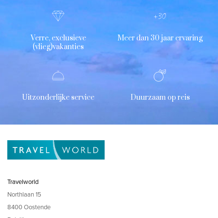
Verre, exclusieve
Meer dan 30 jaar ervaring
(vlieg)vakanties
Uitzonderlijke service
Duurzaam op reis
Travelworld
Northlaan 15
8400 Oostende