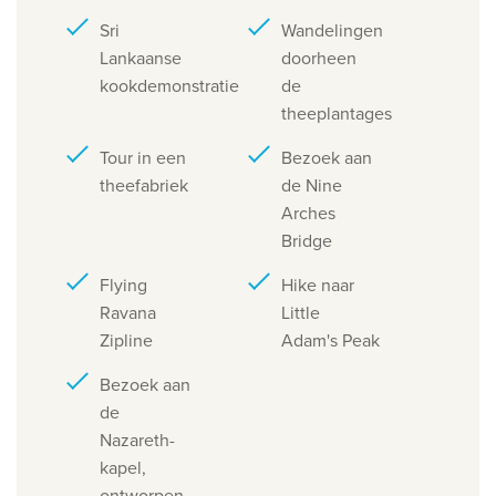
Sri
Wandelingen
Lankaanse
doorheen
kookdemonstratie
de
theeplantages
Tour in een
Bezoek aan
theefabriek
de Nine
Arches
Bridge
Flying
Hike naar
Ravana
Little
Zipline
Adam's Peak
Bezoek aan
de
Nazareth-
kapel,
ontworpen