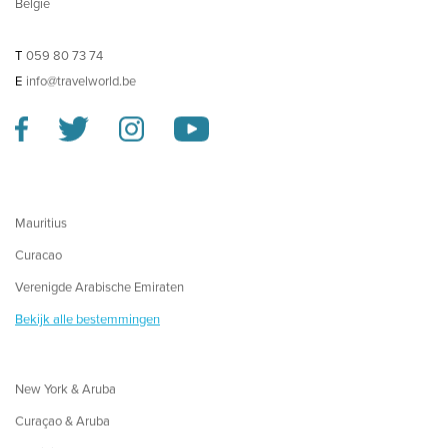
België
T
059 80 73 74
E
info@travelworld.be
Mauritius
Curacao
Verenigde Arabische Emiraten
Bekijk alle bestemmingen
New York & Aruba
Curaçao & Aruba