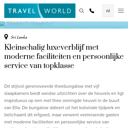
Ella
De mooiste vliegvakanties
Homepage
Bestemmingen
Thema's
Offerte aanvragen
Promoties
Nine Skies
Baoase Luxury Resort Curaçao
Lux* Grand Baie Resort Mauritius
Sri Lanka
Constance Halaveli Maldives
Kleinschalig luxeverblijf met
Bekijk alle vliegvakanties
moderne faciliteiten en persoonlijke
service van topklasse
Unieke rondreizen
8-daagse Emiraten Ontdekkingsreis
Dit stijlvol gerenoveerde theebungalow met vijf
Fly & Drive - Kleuren van Yucatan
slaapkamers biedt weidse uitzichten over de heuvels en ligt
Ontdekking Sri Lanka
majestueus op een met thee omringde heuvel in de buurt
van Ella. De bungalow dateert uit het koloniale tijdperk en
Bekijk alle rondreizen
belichaamt dit erfgoed, maar verwent veeleisende gasten
met moderne faciliteiten en persoonlijke service van