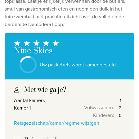
topklasse. Laat je er rijkelijk verwennen door de butlers,
Ontdek onze thema's
smul van gastronomisch eten en neem een duik in het
Huwelijksreis
tuinzwembad met prachtig uitzicht over de vallei en de
beroemde Demodera Loop.
Adults only
Luxury
Nine Skies
Bekijk alle thema's
Uw pakketreis wordt samengesteld...
De beste aanbiedingen
IKYK Malta
Met wie ga je?
Dhigali Resort Maldives
Aantal kamers
SALT of Palmar Mauritius
Volwassenen
:
Kamer 1
Kinderen
:
Bekijk alle promoties
Reisgezelschap/kamer/regime wijzigen
Over Travelworld