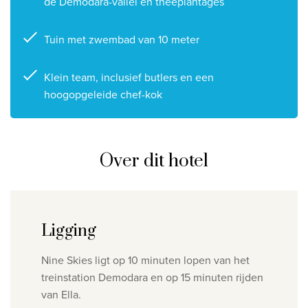
de Demodara-vallei en theeplantages
Tuin met zwembad van 10 meter
Klein team, inclusief butlers en een
hoogopgeleide chef-kok
Over dit hotel
Ligging
Nine Skies ligt op 10 minuten lopen van het
treinstation Demodara en op 15 minuten rijden
van Ella.