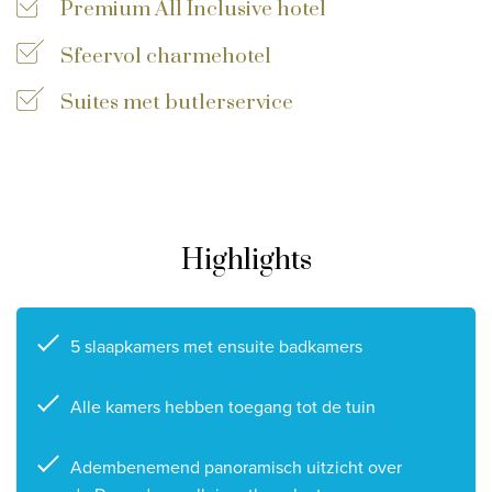
Premium All Inclusive hotel
Privacy disclaimer
Sfeervol charmehotel
©
2026
, Travelworld
Suites met butlerservice
Highlights
5 slaapkamers met ensuite badkamers
Alle kamers hebben toegang tot de tuin
Adembenemend panoramisch uitzicht over