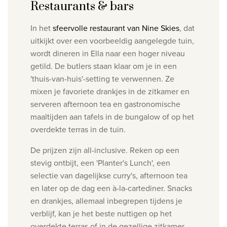
Restaurants & bars
In het
sfeervolle restaurant van Nine Skies
, dat
uitkijkt over een voorbeeldig aangelegde tuin,
wordt dineren in Ella naar een hoger niveau
getild. De butlers staan klaar om je
in een
'thuis-van-huis'-setting te verwennen. Ze
mixen je favoriete drankjes in de zitkamer en
serveren afternoon tea en gastronomische
maaltijden aan tafels in de bungalow of op het
overdekte terras in de tuin.
De prijzen zijn all-inclusive. Reken op een
stevig ontbijt, een 'Planter's Lunch', een
selectie van dagelijkse curry's, afternoon tea
en later op de dag een à-la-cartediner.
Snacks
en drankjes, allemaal inbegrepen tijdens je
verblijf, kan je het beste nuttigen op het
overdekte terras of in de gezellige zitkamer.