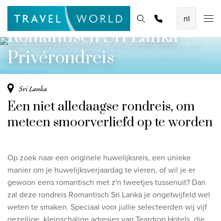
De mooiste vliegvakanties
elkaar
Homepage
Bestemmingen
Thema's
Offerte aanvragen
Promoties
Romantisch Sri Lanka -
Baoase Luxury Resort Curaçao
Lux* Grand Baie Resort Mauritius
Privérondreis
Constance Halaveli Maldives
Sri Lanka
Bekijk alle vliegvakanties
Een niet alledaagse rondreis, om
Unieke rondreizen
meteen smoorverliefd op te worden
8-daagse Emiraten Ontdekkingsreis
Fly & Drive - Kleuren van Yucatan
Op zoek naar een originele huwelijksreis, een unieke
manier om je huwelijksverjaardag te vieren, of wil je er
Ontdekking Sri Lanka
gewoon eens romantisch met z'n tweetjes tussenuit? Dan
zal deze rondreis Romantisch Sri Lanka je ongetwijfeld wel
Bekijk alle rondreizen
weten te smaken. Speciaal voor jullie selecteerden wij vijf
gezellige, kleinschalige adresjes van Teardrop Hotels, die