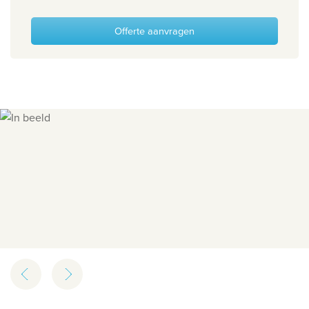
Offerte aanvragen
Slide 1 of 10