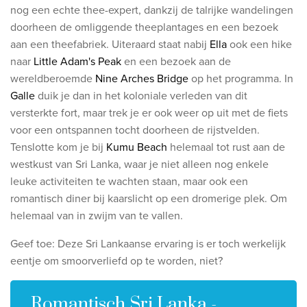
nog een echte thee-expert, dankzij de talrijke wandelingen
Wie zijn wij
doorheen de omliggende theeplantages en een bezoek
Waarom Travelworld
aan een theefabriek. Uiteraard staat nabij
Ella
ook een hike
naar
Little Adam's Peak
en een bezoek aan de
Onze bestemmingen
wereldberoemde
Nine Arches Bridge
op het programma. In
Contacteer ons
Galle
duik je dan in het koloniale verleden van dit
Onze reiskantoren
versterkte fort, maar trek je er ook weer op uit met de fiets
voor een ontspannen tocht doorheen de rijstvelden.
Tenslotte kom je bij
Nuttige links
Kumu Beach
helemaal tot rust aan de
westkust van Sri Lanka, waar je niet alleen nog enkele
Vacatures
leuke activiteiten te wachten staan, maar ook een
romantisch diner bij kaarslicht op een dromerige plek. Om
Voorwaarden
helemaal van in zwijm van te vallen.
Geef toe: Deze Sri Lankaanse ervaring is er toch werkelijk
eentje om smoorverliefd op te worden, niet?
Romantisch Sri Lanka -