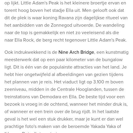
op lijkt. Little Adam's Peak is het kleinere broertje ervan en
torent hoog boven het stadje Ella uit. Men gelooft ook dat
dit de plek is waar koning Ravana zijn dagelijkse ritueel van
het aanbidden van de Zonnegod uitvoerde. De wandeling
naar de top is gemakkelijk en niet zo veeleisend als die
naar Ella Rock, de berg recht tegenover Little Adam's Peak.
Ook indrukwekkend is d
e
Nine Arch Bridge
, een kunstmatig
meesterwerk dat op een paar kilometer van de bungalow
ligt. Dit is één van de populairste attracties van het land. Je
hebt hier ongetwijfeld al afbeeldingen van gezien tijdens
het plannen van je reis. Het viaduct ligt op 3.100 m boven
zeeniveau, midden in de Centrale Hooglanden, tussen de
treinstations van Demodara en Ella. De beste tijd voor een
bezoek is vroeg in de ochtend, wanneer het minder druk is,
of wanneer er een trein over de brug rijdt. In het laatste
geval is het wel een stuk drukker, maar je kunt er dan wel
prachtige foto's maken van de beroemde Yakada Yaka of