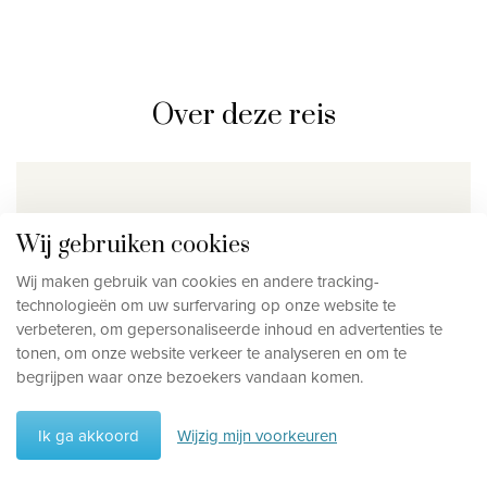
Over deze reis
Inbegrepen
Wij gebruiken cookies
Internationale
Alle
Wij maken gebruik van cookies en andere tracking-
vluchten
transfers in
technologieën om uw surfervaring op onze website te
een met
verbeteren, om gepersonaliseerde inhoud en advertenties te
airco
tonen, om onze website verkeer te analyseren en om te
begrijpen waar onze bezoekers vandaan komen.
uitgeruste
wagen, incl.
water en Wi-
Ik ga akkoord
Wijzig mijn voorkeuren
Reisschema
Fi (er