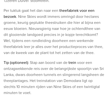
'IJzeren Duivel' stoomtrein.
Per tuktuk gaat het dan naar een
theefabriek voor een
bezoek
.
Nine Skies wordt immers omringd door hectares
groene, keurig geplukte theestruiken die hier al bijna een
eeuw bloeien. Nieuwsgierig naar hoe je ochtendthee van
dit glooiende landgoed precies in je kopje terechtkomt?
Wel, tijdens een rondleiding doorheen een werkende
theefabriek leer je alles over het productieproces van thee,
van de kweek van de plant tot het zetten van de thee.
Tip (optioneel):
Stap aan boord van de
trein
voor een
ontzagwekkende reis over de belangrijkste spoorlijn van Sri
Lanka, dwars doorheen tunnels en slingerend langsheen de
theeplantages. Het treinstation van Demodara ligt op
slechts 10 minuten rijden van Nine Skies of een twintigtal
minuten te voet.