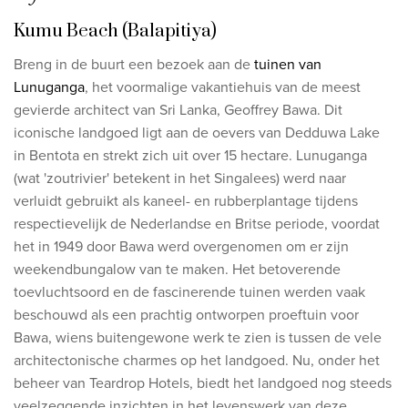
Kumu Beach (Balapitiya)
Breng in de buurt een bezoek aan de
tuinen van
Lunuganga
, het voormalige vakantiehuis van de meest
gevierde architect van Sri Lanka, Geoffrey Bawa. Dit
iconische landgoed ligt aan de oevers van Dedduwa Lake
in Bentota en strekt zich uit over 15 hectare. Lunuganga
(wat 'zoutrivier' betekent in het Singalees) werd naar
verluidt gebruikt als kaneel- en rubberplantage tijdens
respectievelijk de Nederlandse en Britse periode, voordat
het in 1949 door Bawa werd overgenomen om er zijn
weekendbungalow van te maken. Het betoverende
toevluchtsoord en de fascinerende tuinen werden vaak
beschouwd als een prachtig ontworpen proeftuin voor
Bawa, wiens buitengewone werk te zien is tussen de vele
architectonische charmes op het landgoed. Nu, onder het
beheer van Teardrop Hotels, biedt het landgoed nog steeds
veelzeggende inzichten in het levenswerk van deze