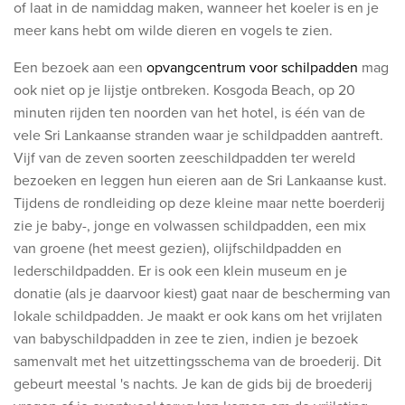
of laat in de namiddag maken, wanneer het koeler is en je
meer kans hebt om wilde dieren en vogels te zien.
Een bezoek aan een
opvangcentrum voor
schilpadden
​mag
ook niet op je lijstje ontbreken. Kosgoda Beach, op 20
minuten rijden ten noorden van het hotel, is één van de
vele Sri Lankaanse stranden waar je schildpadden aantreft.
Vijf van de zeven soorten zeeschildpadden ter wereld
bezoeken en leggen hun eieren aan de Sri Lankaanse kust.
Tijdens de rondleiding op deze kleine maar nette boerderij
zie je baby-, jonge en volwassen schildpadden, een mix
van groene (het meest gezien), olijfschildpadden en
lederschildpadden. Er is ook een klein museum en je
donatie (als je daarvoor kiest) gaat naar de bescherming van
lokale schildpadden. Je maakt er ook kans om het vrijlaten
van babyschildpadden in zee te zien, indien je bezoek
samenvalt met het uitzettingsschema van de broederij. Dit
gebeurt meestal 's nachts. Je kan de gids bij de broederij