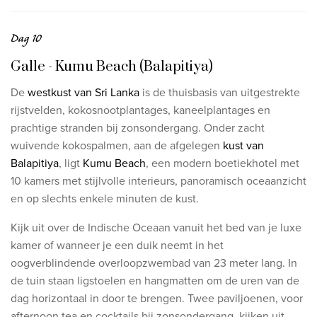
Dag 10
Galle - Kumu Beach (Balapitiya)
De
westkust van Sri Lanka
is de thuisbasis van uitgestrekte
rijstvelden, kokosnootplantages,
kaneelplantages en
prachtige stranden bij zonsondergang. Onder zacht
wuivende kokospalmen,
aan de afgelegen
kust van
Balapitiya
, ligt
Kumu Beach
, een modern boetiekhotel met
10 kamers
met stijlvolle interieurs, panoramisch oceaanzicht
en op slechts enkele minuten de
kust.
Kijk uit over de Indische Oceaan vanuit het bed van je luxe
kamer of wanneer je een duik neemt in het
oogverblindende
overloopzwembad van 23 meter lang. In
de tuin staan ligstoelen en hangmatten om de uren van de
dag horizontaal
in door te brengen. Twee paviljoenen, voor
afternoon tea en cocktails bij zonsondergang, kijken uit