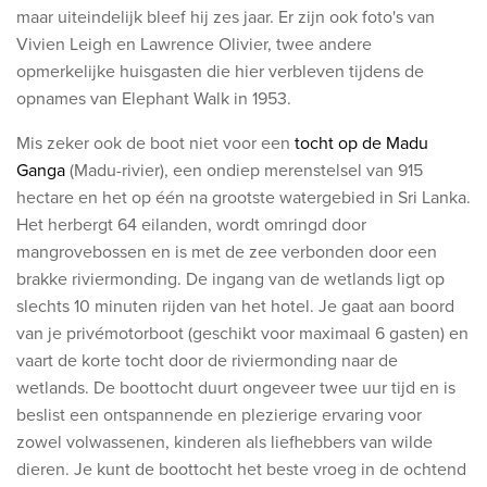
maar uiteindelijk bleef hij zes jaar. Er zijn ook foto's van
Vivien Leigh en Lawrence Olivier, twee andere
opmerkelijke huisgasten die hier verbleven tijdens de
opnames van Elephant Walk in 1953.
Mis zeker ook de boot niet voor een
tocht op d
e
Madu
Ganga
(Madu-rivier), een ondiep merenstelsel van 915
hectare en het op één na grootste watergebied in Sri Lanka.
Het herbergt 64 eilanden, wordt omringd door
mangrovebossen en is met de zee verbonden door een
brakke riviermonding.
De ingang van de wetlands ligt op
slechts 10 minuten rijden van het hotel. Je gaat aan boord
van je privémotorboot (geschikt voor maximaal 6 gasten) en
vaart de korte tocht door de riviermonding naar de
wetlands. De boottocht duurt ongeveer twee uur tijd en is
beslist een ontspannende en plezierige ervaring voor
zowel volwassenen, kinderen als liefhebbers van wilde
dieren. Je kunt de boottocht het beste vroeg in de ochtend