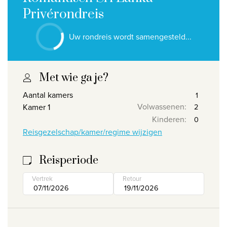
Privérondreis
Privacy disclaimer
©
2026
, Travelworld
Uw rondreis wordt samengesteld...
Met wie ga je?
Aantal kamers
Volwassenen
:
Kamer 1
Kinderen
:
Reisgezelschap/kamer/regime wijzigen
Reisperiode
Vertrek
Retour