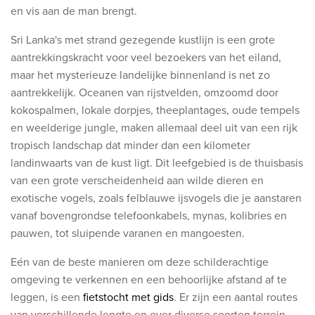
en vis aan de man brengt.
Sri Lanka's met strand gezegende kustlijn is een grote
aantrekkingskracht voor veel bezoekers van het eiland,
maar het mysterieuze landelijke binnenland is net zo
aantrekkelijk. Oceanen van rijstvelden, omzoomd door
kokospalmen, lokale dorpjes, theeplantages, oude tempels
en weelderige jungle, maken allemaal deel uit van een rijk
tropisch landschap dat minder dan een kilometer
landinwaarts van de kust ligt. Dit leefgebied is de thuisbasis
van een grote verscheidenheid aan wilde dieren en
exotische vogels, zoals felblauwe ijsvogels die je aanstaren
vanaf bovengrondse telefoonkabels, mynas, kolibries en
pauwen, tot sluipende varanen en mangoesten.
Eén van de beste manieren om deze schilderachtige
omgeving te verkennen en een behoorlijke afstand af te
leggen, is een
fietstocht met gids
. Er zijn een aantal routes
van verschillende lengte en over diverse soorten terrein