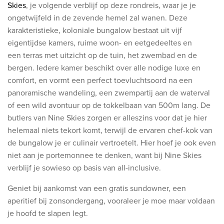
Skies
, je volgende verblijf op deze rondreis, waar je je
ongetwijfeld in de zevende hemel zal wanen. Deze
karakteristieke, koloniale bungalow bestaat uit vijf
eigentijdse kamers, ruime woon- en eetgedeeltes en
een terras met uitzicht op de tuin, het zwembad en de
bergen. Iedere kamer beschikt over alle nodige luxe en
comfort, en vormt een perfect toevluchtsoord na een
panoramische wandeling, een zwempartij aan de waterval
of een wild avontuur op de tokkelbaan van 500m lang. De
butlers van Nine Skies zorgen er alleszins voor dat je hier
helemaal niets tekort komt, terwijl de ervaren chef-kok van
de bungalow je er culinair vertroetelt. Hier hoef je ook even
niet aan je portemonnee te denken, want bij Nine Skies
verblijf je sowieso op basis van all-inclusive.
Geniet bij aankomst van een gratis sundowner, een
aperitief bij zonsondergang, vooraleer je moe maar voldaan
je hoofd te slapen legt.