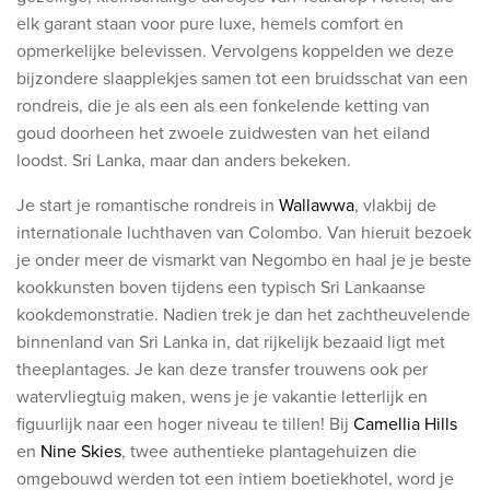
Ontdek onze thema's
elk garant staan voor pure luxe, hemels comfort en
opmerkelijke belevissen. Vervolgens koppelden we deze
Huwelijksreis
bijzondere slaapplekjes samen tot een bruidsschat van een
Adults only
rondreis, die je als een als een fonkelende ketting van
Luxury
goud doorheen het zwoele zuidwesten van het eiland
loodst. Sri Lanka, maar dan anders bekeken.
Bekijk alle thema's
Je start je romantische rondreis in
Wallawwa
, vlakbij de
internationale luchthaven van Colombo. Van hieruit bezoek
De beste aanbiedingen
je onder meer de vismarkt van Negombo en haal je je beste
kookkunsten boven tijdens een typisch Sri Lankaanse
IKYK Malta
kookdemonstratie. Nadien trek je dan het zachtheuvelende
Dhigali Resort Maldives
binnenland van Sri Lanka in, dat rijkelijk bezaaid ligt met
SALT of Palmar Mauritius
theeplantages. Je kan deze transfer trouwens ook per
watervliegtuig maken, wens je je vakantie letterlijk en
Bekijk alle promoties
figuurlijk naar een hoger niveau te tillen! Bij
Camellia Hills
en
Nine Skies
, twee authentieke plantagehuizen die
Over Travelworld
omgebouwd werden tot een intiem boetiekhotel, word je