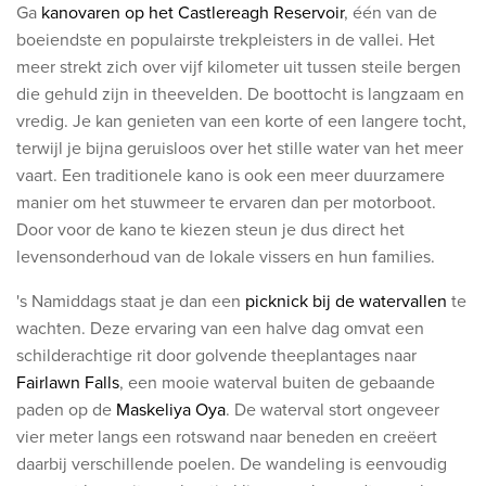
Ga
kanovaren op het Castlereagh Reservoir
, één van de
boeiendste en populairste trekpleisters in de vallei. Het
meer strekt zich over vijf kilometer uit tussen steile bergen
die gehuld zijn in theevelden. De boottocht is langzaam en
vredig. Je kan genieten van een korte of een langere tocht,
terwijl je bijna geruisloos over het stille water van het meer
vaart. Een traditionele kano is ook een meer duurzamere
manier om het stuwmeer te ervaren dan per motorboot.
Door voor de kano te kiezen steun je dus direct het
levensonderhoud van de lokale vissers en hun families.
's Namiddags staat je dan een
picknick bij de watervallen
​ te
wachten.
Deze ervaring van een halve dag omvat een
schilderachtige rit door golvende theeplantages naar
Fairlawn Falls
, een mooie waterval buiten de gebaande
paden op de
Maskeliya Oya
. De waterval stort ongeveer
vier meter langs een rotswand naar beneden en creëert
daarbij verschillende poelen. De wandeling is eenvoudig