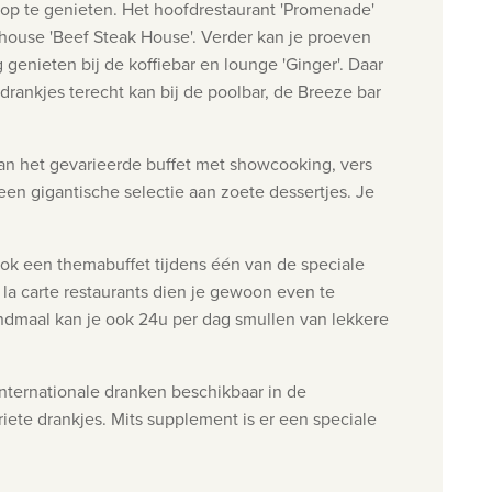
volop te genieten. Het hoofdrestaurant 'Promenade'
eakhouse 'Beef Steak House'. Verder kan je proeven
g genieten bij de koffiebar en lounge 'Ginger'. Daar
e drankjes terecht kan bij de poolbar, de Breeze bar
aan het gevarieerde buffet met showcooking, vers
 een gigantische selectie aan zoete dessertjes. Je
r ook een themabuffet tijdens één van de speciale
 la carte restaurants dien je gewoon even te
ondmaal kan je ook 24u per dag smullen van lekkere
internationale dranken beschikbaar in de
iete drankjes. Mits supplement is er een speciale