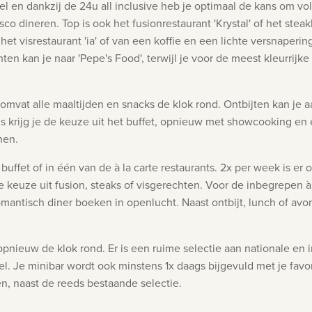
otel en dankzij de 24u all inclusive heb je optimaal de kans om 
esco dineren. Top is ook het fusionrestaurant 'Krystal' of het st
et visrestaurant 'ia' of van een koffie en een lichte versnaperin
hten kan je naar 'Pepe's Food', terwijl je voor de meest kleurrijk
omvat alle maaltijden en snacks de klok rond. Ontbijten kan je 
ags krijg je de keuze uit het buffet, opnieuw met showcooking en
chen.
 buffet of in één van de à la carte restaurants. 2x per week is e
de keuze uit fusion, steaks of visgerechten. Voor de inbegrepen à
romantisch diner boeken in openlucht.
Naast ontbijt, lunch of av
pnieuw de klok rond. Er is een ruime selectie aan nationale en 
l. Je minibar wordt ook minstens 1x daags bijgevuld met je favor
en, naast de reeds bestaande selectie.