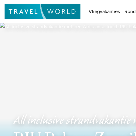
Homepage
Bestemmingen
Thema's
Promot
Vliegvakanties
Rond
De mooiste
vliegvakanties
Baoase Luxury Resort Curaçao
Lux* Grand Baie Resort Mauritius
Constance Halaveli Maldives
Bekijk alle vliegvakanties
Unieke rondreizen
8-daagse Emiraten Ontdekkingsreis
All inclusive strandvakantie
Fly & Drive - Kleuren van Yucatan
Ontdekking Sri Lanka