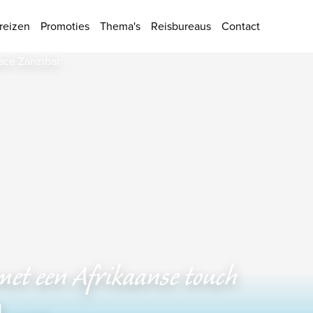
ies
reizen
Promoties
Thema's
Reisbureaus
Contact
 met een Afrikaanse touch