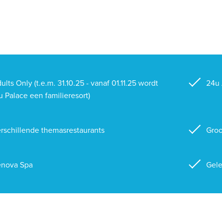
ults Only (t.e.m. 31.10.25 - vanaf 01.11.25 wordt
24u 
u Palace een familieresort)
rschillende themasrestaurants
Groo
nova Spa
Gele