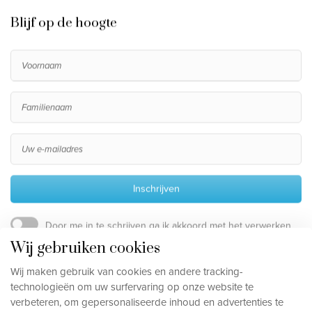
Blijf op de hoogte
Inschrijven
Door me in te schrijven ga ik akkoord met het verwerken
van mijn persoonsgegevens, die beschreven staan in de
Wij gebruiken cookies
privacy disclaimer
.
Wij maken gebruik van cookies en andere tracking-
technologieën om uw surfervaring op onze website te
verbeteren, om gepersonaliseerde inhoud en advertenties te
Privacy disclaimer