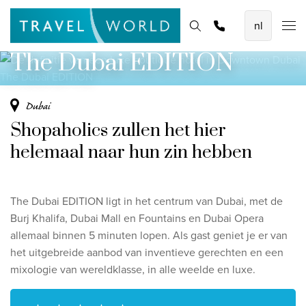
De definitie van een luxe boutique hotel in
De mooiste vliegvakanties
Homepage
Bestemmingen
Thema's
Offerte aanvragen
Promoties
Downtown Dubai
Baoase Luxury Resort Curaçao
The Dubai EDITION
Lux* Grand Baie Resort Mauritius
Constance Halaveli Maldives
Dubai
Shopaholics zullen het hier
Bekijk alle vliegvakanties
helemaal naar hun zin hebben
Unieke rondreizen
8-daagse Emiraten Ontdekkingsreis
The Dubai EDITION ligt in het centrum van Dubai, met de
Fly & Drive - Kleuren van Yucatan
Burj Khalifa, Dubai Mall en Fountains en Dubai Opera
allemaal binnen 5 minuten lopen. Als gast geniet je er van
Ontdekking Sri Lanka
het uitgebreide aanbod van inventieve gerechten en een
mixologie van wereldklasse, in alle weelde en luxe.
Bekijk alle rondreizen