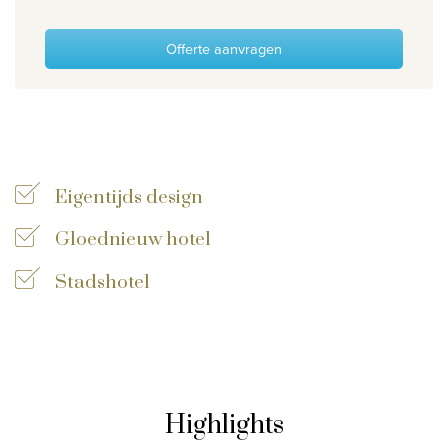
Wie zijn wij
Offerte aanvragen
Waarom Travelworld
Onze bestemmingen
Contacteer ons
Onze reiskantoren
Eigentijds design
Nuttige links
Gloednieuw hotel
Vacatures
Stadshotel
Voorwaarden
Highlights