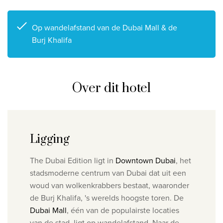
Privacy disclaimer
Op wandelafstand van de Dubai Mall & de
©
2026
, Travelworld
Burj Khalifa
Over dit hotel
Ligging
The Dubai Edition ligt in
Downtown Dubai
, het
stadsmoderne centrum van Dubai dat uit een
woud van wolkenkrabbers bestaat, waaronder
de Burj Khalifa, 's werelds hoogste toren. De
Dubai Mall
, één van de populairste locaties
van de stad, ligt op wandelafstand. Naar de