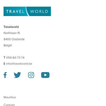
Travelworld
Northlaan 15
8400 Oostende
België
T
059 80 73 74
E
info@travelworld.be
Mauritius
Curacao