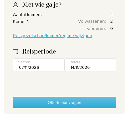
Met wie ga je?
Wie zijn wij
Aantal kamers
Waarom Travelworld
Volwassenen
:
Kamer 1
Onze bestemmingen
Kinderen
:
Reisgezelschap/kamer/regime wijzigen
Contacteer ons
Onze reiskantoren
Reisperiode
Nuttige links
Vertrek
Retour
Vacatures
Voorwaarden
Offerte aanvragen