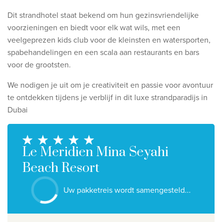
Ontdek onze thema's
Dit strandhotel staat bekend om hun gezinsvriendelijke
Huwelijksreis
voorzieningen en biedt voor elk wat wils, met een
veelgeprezen kids club voor de kleinsten en watersporten,
Adults only
spabehandelingen en een scala aan restaurants en bars
Luxury
voor de grootsten.
Bekijk alle thema's
We nodigen je uit om je creativiteit en passie voor avontuur
te ontdekken tijdens je verblijf in dit luxe strandparadijs in
De beste aanbiedingen
Dubai
IKYK Malta
Dhigali Resort Maldives
Le Meridien Mina Seyahi
SALT of Palmar Mauritius
Beach Resort
Bekijk alle promoties
Uw pakketreis wordt samengesteld...
Over Travelworld