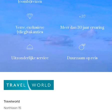
(combi)reizen
Verre, exclusieve
Meer dan 30 jaar ervaring
(vlieg)vakanties
Uitzonderlijke service
Duurzaam op reis
Travelworld
Northlaan 15