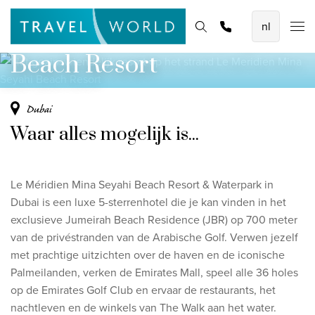
Hét gezinsvriendelijk resort op het strand
De mooiste vliegvakanties
Homepage
Bestemmingen
Thema's
Offerte aanvragen
Promoties
Le Meridien Mina Seyahi
Baoase Luxury Resort Curaçao
Beach Resort
Lux* Grand Baie Resort Mauritius
Constance Halaveli Maldives
Dubai
Waar alles mogelijk is...
Bekijk alle vliegvakanties
Unieke rondreizen
Le Méridien Mina Seyahi Beach Resort & Waterpark in
8-daagse Emiraten Ontdekkingsreis
Dubai is een luxe 5-sterrenhotel die je kan vinden in het
exclusieve Jumeirah Beach Residence (JBR) op 700 meter
Fly & Drive - Kleuren van Yucatan
van de privéstranden van de Arabische Golf. Verwen jezelf
Ontdekking Sri Lanka
met prachtige uitzichten over de haven en de iconische
Palmeilanden, verken de Emirates Mall, speel alle 36 holes
Bekijk alle rondreizen
op de Emirates Golf Club en ervaar de restaurants, het
nachtleven en de winkels van The Walk aan het water.