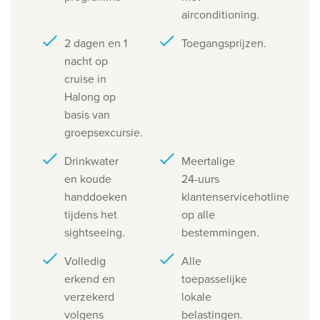
airconditioning.
2 dagen en 1
Toegangsprijzen.
nacht op
cruise in
Halong op
basis van
groepsexcursie.
Drinkwater
Meertalige
en koude
24-uurs
handdoeken
klantenservicehotline
tijdens het
op alle
sightseeing.
bestemmingen.
Volledig
Alle
erkend en
toepasselijke
verzekerd
lokale
volgens
belastingen.