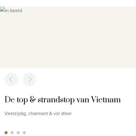
Privacy disclaimer
Slide 1 of 4
©
2026
, Travelworld
De top & strandstop van Vietnam
Veelzijdig, charmant & vol sfeer