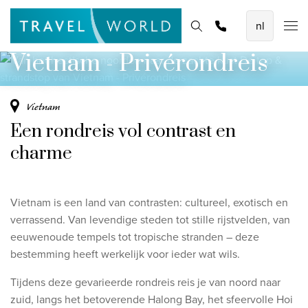
kust
De mooiste vliegvakanties
Homepage
Bestemmingen
Thema's
Offerte aanvragen
Promoties
De top & strandstop van
Baoase Luxury Resort Curaçao
Vietnam - Privérondreis
Lux* Grand Baie Resort Mauritius
Constance Halaveli Maldives
Vietnam
Een rondreis vol contrast en
Bekijk alle vliegvakanties
charme
Unieke rondreizen
8-daagse Emiraten Ontdekkingsreis
Vietnam is een land van contrasten: cultureel, exotisch en
Fly & Drive - Kleuren van Yucatan
verrassend. Van levendige steden tot stille rijstvelden, van
eeuwenoude tempels tot tropische stranden – deze
Ontdekking Sri Lanka
bestemming heeft werkelijk voor ieder wat wils.
Bekijk alle rondreizen
Tijdens deze gevarieerde rondreis reis je van noord naar
zuid, langs het betoverende Halong Bay, het sfeervolle Hoi