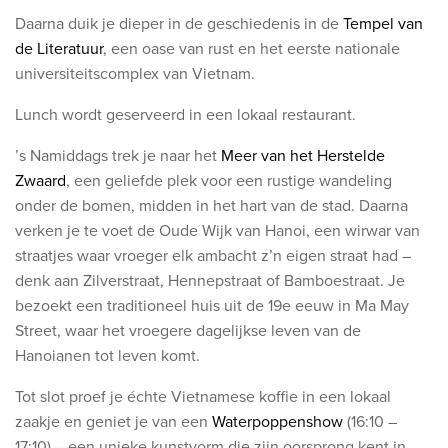
Daarna duik je dieper in de geschiedenis in de
Tempel van
de Literatuur
, een oase van rust en het eerste nationale
universiteitscomplex van Vietnam.
Lunch wordt geserveerd in een lokaal restaurant.
’s Namiddags trek je naar het
Meer van het Herstelde
Zwaard
, een geliefde plek voor een rustige wandeling
onder de bomen, midden in het hart van de stad. Daarna
verken je te voet de Oude Wijk van Hanoi, een wirwar van
straatjes waar vroeger elk ambacht z’n eigen straat had –
denk aan Zilverstraat, Hennepstraat of Bamboestraat. Je
bezoekt een traditioneel huis uit de 19e eeuw in Ma May
Street, waar het vroegere dagelijkse leven van de
Hanoianen tot leven komt.
Tot slot proef je échte Vietnamese koffie in een lokaal
zaakje en geniet je van een
Waterpoppenshow
(16:10 –
17:10) – een unieke kunstvorm die zijn oorsprong kent in