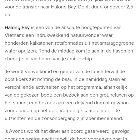
voor de transfer naar Halong Bay. De rit duurt ongeveer 2,5
uur.
Halong Bay
is een van de absolute hoogtepunten van
Vietnam: een indrukwekkend natuurwonder waar
honderden kalkstenen rotsformaties uit het smaragdgroene
water oprijzen. Rond de middag kom je aan in de haven en
check je in aan boord van je cruiseschip.
Je wordt verwelkomd en geniet van de lunch terwijl de
boot koers zet richting de baai. In de namiddag staan er
verschillende activiteiten op het programma, afhankelijk
van de gekozen boot: een bezoek aan een grot, relaxen op
het strand, een bezoek aan een drijvend dorp of gewoon
zonnebaden op het dek. Vergeet je camera niet – de
uitzichten en de zonsondergang zijn adembenemend.
's Avonds wordt het diner aan boord geserveerd, gevolgd
door een rustige nacht terwijl de boot voor anker gaat in