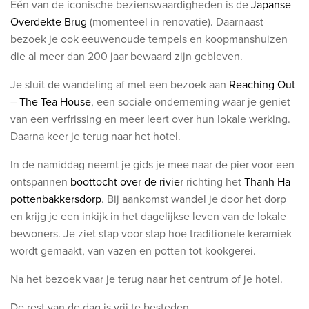
Eén van de iconische bezienswaardigheden is de
Japanse
Overdekte Brug
(momenteel in renovatie). Daarnaast
bezoek je ook eeuwenoude tempels en koopmanshuizen
die al meer dan 200 jaar bewaard zijn gebleven.
Je sluit de wandeling af met een bezoek aan
Reaching
Out
– The Tea House
, een sociale onderneming waar je geniet
van een verfrissing en meer leert over hun lokale werking.
Daarna keer je terug naar het hotel.
In de namiddag neemt je gids je mee naar de pier voor een
ontspannen
boottocht over de rivier
richting het
Thanh Ha
pottenbakkersdorp
. Bij aankomst wandel je door het dorp
en krijg je een inkijk in het dagelijkse leven van de lokale
bewoners. Je ziet stap voor stap hoe traditionele keramiek
wordt gemaakt, van vazen en potten tot kookgerei.
Na het bezoek vaar je terug naar het centrum of je hotel.
De rest van de dag is vrij te besteden.