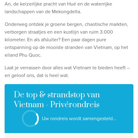
Ontdek onze thema's
An, de keizerlijke pracht van Hué en de waterrijke
landschappen van de Mekongdelta.
Huwelijksreis
Onderweg ontdek je groene bergen, chaotische markten,
Adults only
verborgen straatjes en een kustlijn van ruim 3.000
Luxury
kilometer. En als afsluiter? Een paar dagen pure
ontspanning op de mooiste stranden van Vietnam, op het
Bekijk alle thema's
eiland Phu Quoc.
Laat je verrassen door alles wat Vietnam te bieden heeft –
De beste aanbiedingen
en geloof ons, dat is heel wat.
IKYK Malta
Dhigali Resort Maldives
De top & strandstop van
SALT of Palmar Mauritius
Vietnam - Privérondreis
Bekijk alle promoties
Uw rondreis wordt samengesteld...
Over Travelworld