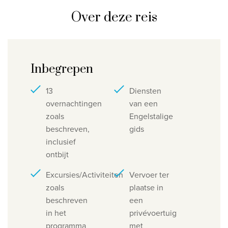
Over deze reis
Inbegrepen
13
Diensten
overnachtingen
van een
zoals
Engelstalige
beschreven,
gids
inclusief
ontbijt
Excursies/Activiteiten
Vervoer ter
zoals
plaatse in
beschreven
een
in het
privévoertuig
programma
met