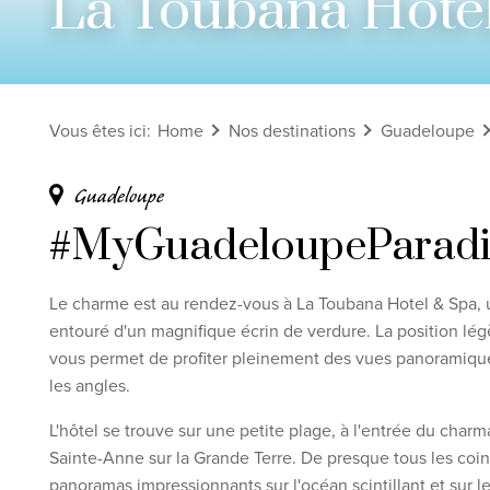
La Toubana Hote
Voir tous les circuits
Découvrez nos thèmes
Vous êtes ici
:
Home
Nos destinations
Guadeloupe
Lune de miel
Adultes uniquement
Guadeloupe
Luxe
#MyGuadeloupeParadi
Voir tous les thèmes
Le charme est au rendez-vous à La Toubana Hotel & Spa, un
entouré d'un magnifique écrin de verdure. La position lé
Clause de non-
vous permet de profiter pleinement des vues panoramiques
les angles.
L'hôtel se trouve sur une petite plage, à l'entrée du char
Sainte-Anne sur la Grande Terre. De presque tous les coins
panoramas impressionnants sur l'océan scintillant et sur le