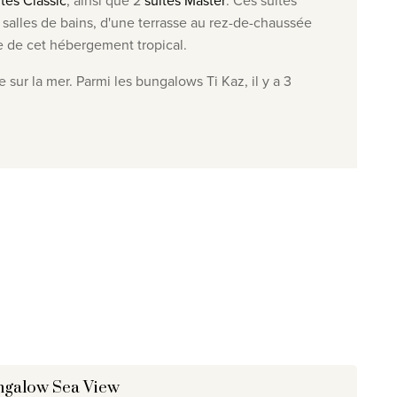
ites Classic
, ainsi que 2
suites Master
. Ces suites
alles de bains, d'une terrasse au rez-de-chaussée
ale de cet hébergement tropical.
 sur la mer. Parmi les bungalows Ti Kaz, il y a 3
galow Sea View