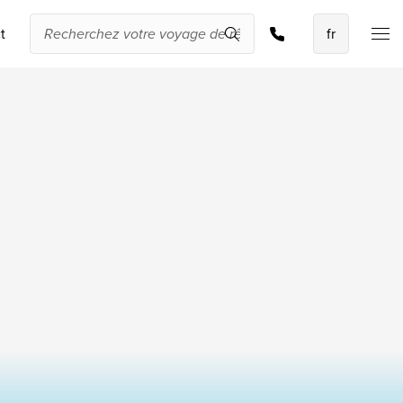
Demander une offre
t
Les meilleures
offres
IKYK Malte
Dhigali Resort Maldives
SALT of Palmar Mauritius
Voir toutes les promotions
À propos de
Travelworld
Qui sommes-nous ?
Pourquoi Travelworld