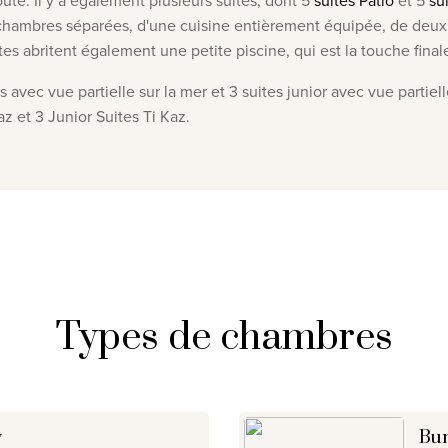
e. Il y a également plusieurs suites, dont 5
suites Patio
et 5
su
chambres séparées, d'une cuisine entièrement équipée, de deux s
uites abritent également une petite piscine, qui est la touche fin
avec vue partielle sur la mer et 3 suites junior avec vue partielle
 et 3 Junior Suites Ti Kaz.
Types de chambres
w
Bun