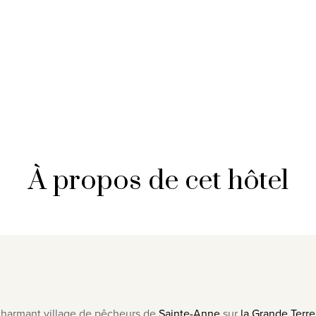
À propos de cet hôtel
u charmant village de pêcheurs de
Sainte-Anne
sur
la Grande Terre