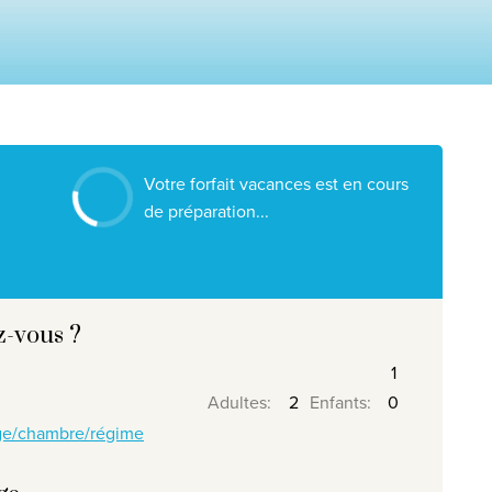
Nos destinations
Contactez nous
Nos agences de voyage
Liens utiles
Votre forfait vacances est en cours
Postes vacants
de préparation...
Conditions
z-vous ?
026
, Travelworld
Adultes
:
Enfants
:
age/chambre/régime