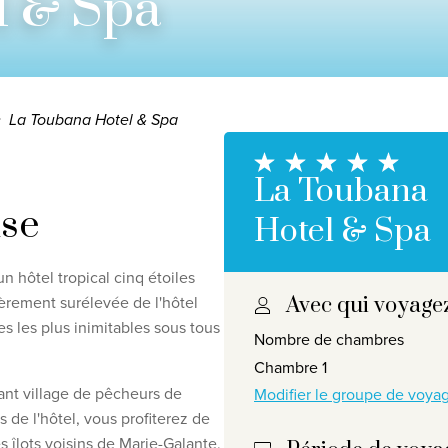
l & Spa
La Toubana Hotel & Spa
La Toubana
se
Hotel & Spa
 hôtel tropical cinq étoiles
gèrement surélevée de l'hôtel
Avec qui voyage
responsabilité en matière de protection de la vie privée
©
2
 les plus inimitables sous tous
Nombre de chambres
Chambre 1
mant village de pêcheurs de
Modifier le groupe de voy
 de l'hôtel, vous profiterez de
s îlots voisins de Marie-Galante,