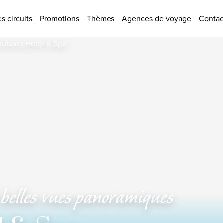
tions
s circuits
Promotions
Thèmes
Agences de voyage
Contac
s belles vues panoramiques