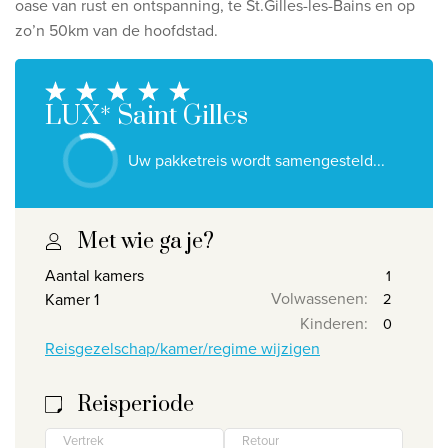
oase van rust en ontspanning, te St.Gilles-les-Bains en op
Ontdek onze thema's
zo’n 50km van de hoofdstad.
Huwelijksreis
Adults only
LUX* Saint Gilles
Luxury
Uw pakketreis wordt samengesteld...
Bekijk alle thema's
De beste aanbiedingen
Met wie ga je?
IKYK Malta
Aantal kamers
Dhigali Resort Maldives
Volwassenen
:
Kamer 1
Kinderen
:
SALT of Palmar Mauritius
Reisgezelschap/kamer/regime wijzigen
Bekijk alle promoties
Reisperiode
Over Travelworld
Vertrek
Retour