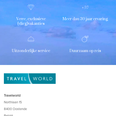
Verre, exclusieve
Meer dan 30 jaar ervaring
(vlieg)vakanties
Uitzonderlijke service
Duurzaam op reis
Travelworld
Northlaan 15
8400 Oostende
België