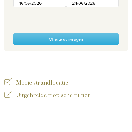
Wie zijn wij
Waarom Travelworld
Onze bestemmingen
Contacteer ons
Offerte aanvragen
Onze reiskantoren
Nuttige links
Vacatures
Mooie strandlocatie
Voorwaarden
Uitgebreide tropische tuinen