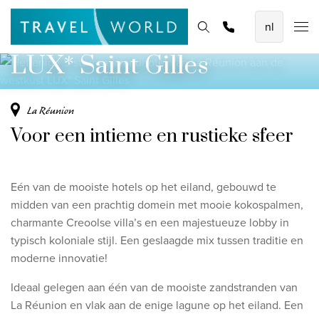
Het enige 5-sterren strandhotel van La
De mooiste vliegvakanties
Homepage
Bestemmingen
Thema's
Offerte aanvragen
Promoties
Réunion aan de westkust
Baoase Luxury Resort Curaçao
LUX* Saint Gilles
Lux* Grand Baie Resort Mauritius
Constance Halaveli Maldives
La Réunion
Voor een intieme en rustieke sfeer
Bekijk alle vliegvakanties
Unieke rondreizen
Eén van de mooiste hotels op het eiland, gebouwd te
8-daagse Emiraten Ontdekkingsreis
midden van een prachtig domein met mooie kokospalmen,
charmante Creoolse villa’s en een majestueuze lobby in
Fly & Drive - Kleuren van Yucatan
typisch koloniale stijl. Een geslaagde mix tussen traditie en
Ontdekking Sri Lanka
moderne innovatie!
Bekijk alle rondreizen
Ideaal gelegen aan één van de mooiste zandstranden van
La Réunion en vlak aan de enige lagune op het eiland. Een