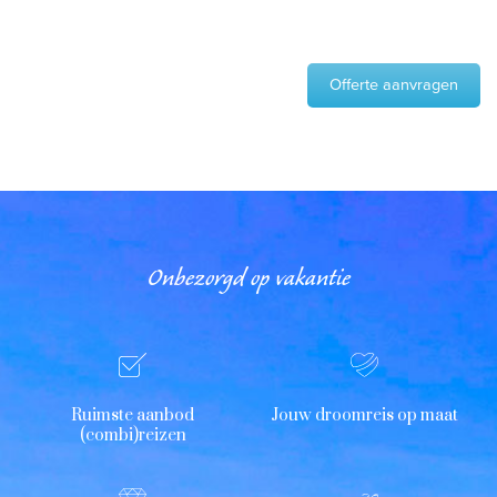
Offerte aanvragen
Onbezorgd op vakantie
Ruimste aanbod
Jouw droomreis op maat
(combi)reizen