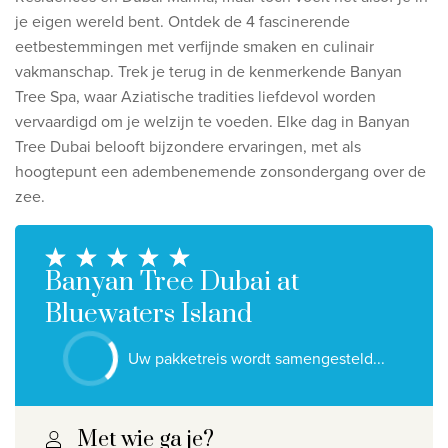
Ontdek onze thema's
je eigen wereld bent.
Ontdek de 4 fascinerende
eetbestemmingen met verfijnde smaken en culinair
Huwelijksreis
vakmanschap. Trek je terug in de kenmerkende Banyan
Adults only
Tree Spa, waar Aziatische tradities liefdevol worden
Luxury
vervaardigd om je welzijn te voeden.
Elke dag in Banyan
Tree Dubai belooft bijzondere ervaringen, met als
Bekijk alle thema's
hoogtepunt een adembenemende zonsondergang over de
zee.
De beste aanbiedingen
IKYK Malta
Banyan Tree Dubai at
Dhigali Resort Maldives
Bluewaters Island
SALT of Palmar Mauritius
Uw pakketreis wordt samengesteld...
Bekijk alle promoties
Over Travelworld
Met wie ga je?