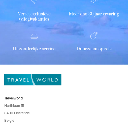
Verre, exclusieve
Meer dan 30 jaar ervaring
(vlieg)vakanties
Uitzonderlijke service
Duurzaam op reis
Travelworld
Northlaan 15
8400 Oostende
België