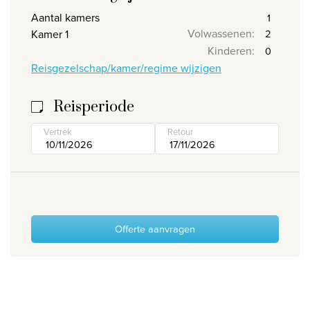
Aantal kamers
Wie zijn wij
Volwassenen
:
Kamer 1
Waarom Travelworld
Kinderen
:
Onze bestemmingen
Reisgezelschap/kamer/regime wijzigen
Contacteer ons
Reisperiode
Onze reiskantoren
Vertrek
Retour
Nuttige links
Vacatures
Voorwaarden
Offerte aanvragen