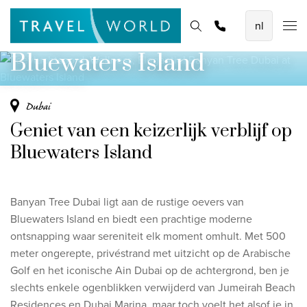
Toevluchtsoord, Wellness, Elegantie!
De mooiste vliegvakanties
Homepage
Bestemmingen
Thema's
Offerte aanvragen
Promoties
Banyan Tree Dubai at
Baoase Luxury Resort Curaçao
Bluewaters Island
Lux* Grand Baie Resort Mauritius
Constance Halaveli Maldives
Dubai
Geniet van een keizerlijk verblijf op
Bekijk alle vliegvakanties
Bluewaters Island
Unieke rondreizen
8-daagse Emiraten Ontdekkingsreis
Banyan Tree Dubai ligt aan de rustige oevers van
Fly & Drive - Kleuren van Yucatan
Bluewaters Island en biedt een prachtige moderne
ontsnapping waar sereniteit elk moment omhult. Met 500
Ontdekking Sri Lanka
meter ongerepte, privéstrand met uitzicht op de Arabische
Golf en het iconische Ain Dubai op de achtergrond, ben je
Bekijk alle rondreizen
slechts enkele ogenblikken verwijderd van Jumeirah Beach
Residences en Dubai Marina, maar toch voelt het alsof je in