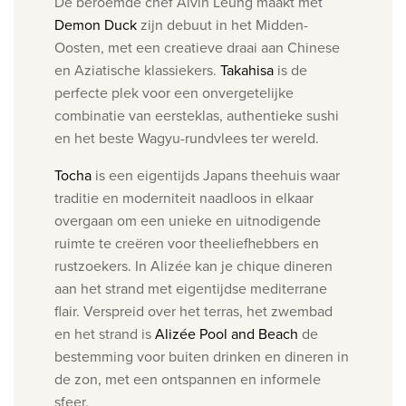
De beroemde chef Alvin Leung maakt met
Demon Duck
zijn debuut in het Midden-
Oosten, met een creatieve draai aan Chinese
en Aziatische klassiekers.
Takahisa
is de
perfecte plek voor een onvergetelijke
combinatie van eersteklas, authentieke sushi
en het beste Wagyu-rundvlees ter wereld.
Tocha
is een e
igentijds Japans theehuis waar
traditie en moderniteit naadloos in elkaar
overgaan om een unieke en uitnodigende
ruimte te creëren voor theeliefhebbers en
rustzoekers. In Alizée kan je c
hique dineren
aan het strand met eigentijdse mediterrane
flair.
Verspreid over het terras, het zwembad
en het strand is
Alizée Pool and Beach
de
bestemming voor buiten drinken en dineren in
de zon, met een ontspannen en informele
sfeer.