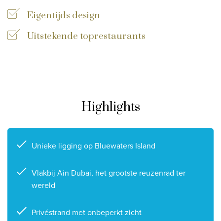
Eigentijds design
Privacy disclaimer
©
2026
, Travelworld
Uitstekende toprestaurants
Highlights
Unieke ligging op Bluewaters Island
Vlakbij Ain Dubai, het grootste reuzenrad ter
wereld
Privéstrand met onbeperkt zicht